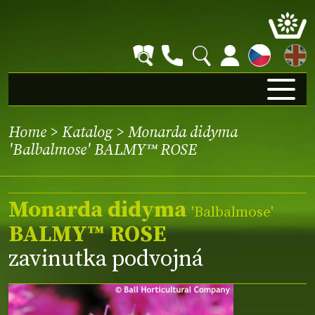
EN
Home
>
Katalog
> Monarda didyma
'Balbalmose' BALMY™ ROSE
Monarda didyma
'Balbalmose'
BALMY™ ROSE
zavinutka podvojná