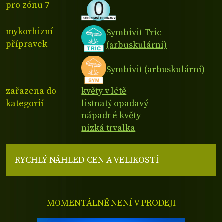
pro zónu 7
mykorhizní
Symbivit Tric
přípravek
(arbuskulární)
Symbivit (arbuskulární)
zařazena do
květy v létě
kategorií
listnatý opadavý
nápadné květy
nízká trvalka
RYCHLÝ NÁHLED CEN A VELIKOSTÍ
MOMENTÁLNĚ NENÍ V PRODEJI