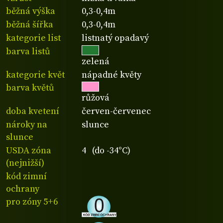
běžná výška
0,3-0,4m
běžná šířka
0,3-0,4m
kategorie list
listnatý opadavý
barva listů
zelená
kategorie květ
nápadné květy
barva květů
růžová
doba kvetení
červen-červenec
nároky na
slunce
slunce
USDA zóna
4 (do -34°C)
(nejnižší)
kód zimní
ochrany
pro zóny 5+6