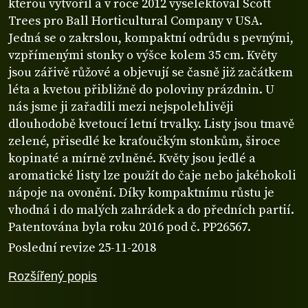
kterou vytvořil a v roce 2012 vyselektoval Scott
Trees pro Ball Horticultural Company v USA.
Jedná se o zakrslou, kompaktní odrůdu s pevnými,
vzpřímenými stonky o výšce kolem 35 cm. Květy
jsou zářivě růžové a objevují se časně již začátkem
léta a kvetou přibližně do poloviny prázdnin. U
nás jsme ji zařadili mezi nejspolehlivěji
dlouhodobě kvetoucí letní trvalky. Listy jsou tmavě
zelené, přisedlé ke kraťoučkým stonkům, široce
kopinaté a mírně zvlněné. Květy jsou jedlé a
aromatické listy lze použít do čaje nebo jakéhokoli
nápoje na ovonění. Díky kompaktnímu růstu je
vhodná i do malých zahrádek a do předních partií.
Patentována byla roku 2016 pod č. PP26567.
Poslední revize 25-11-2018
Rozšířený popis