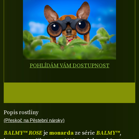
POHLÍDÁM VÁM DOSTUPNOST
Popis rostliny
(Přeskoč na Pěstební nároky)
BALMY™ ROSE
je
monarda
ze série
BALMY™
,