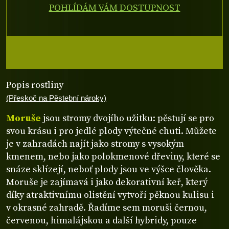
POHLÍDÁM VÁM DOSTUPNOST
Popis rostliny
(Přeskoč na Pěstební nároky)
Moruše
jsou stromy dvojího užitku: pěstují se pro
svou krásu i pro jedlé plody výtečné chuti. Můžete
je v zahradách najít jako stromy s vysokým
kmenem, nebo jako polokmenové dřeviny, které se
snáze sklízejí, neboť plody jsou ve výšce člověka.
Moruše je zajímavá i jako dekorativní keř, který
díky atraktivnímu olistění vytvoří pěknou kulisu i
v okrasné zahradě. Řadíme sem moruši černou,
červenou, himalájskou a další hybridy, pouze