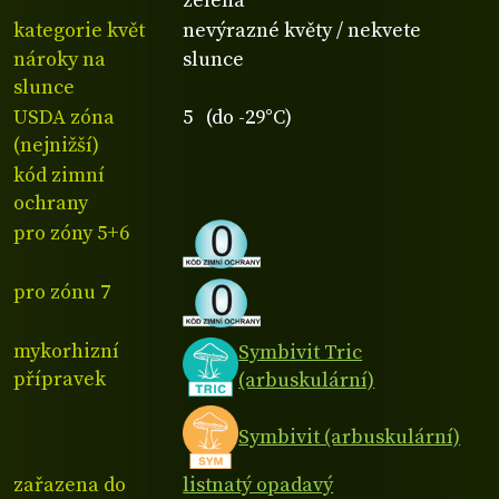
zelená
kategorie květ
nevýrazné květy / nekvete
nároky na
slunce
slunce
USDA zóna
5 (do -29°C)
(nejnižší)
kód zimní
ochrany
pro zóny 5+6
pro zónu 7
mykorhizní
Symbivit Tric
přípravek
(arbuskulární)
Symbivit (arbuskulární)
zařazena do
listnatý opadavý