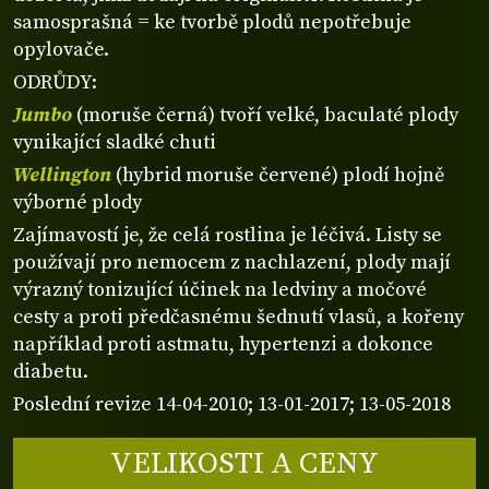
samosprašná = ke tvorbě plodů nepotřebuje
opylovače.
ODRŮDY:
Jumbo
(moruše černá) tvoří velké, baculaté plody
vynikající sladké chuti
Wellington
(hybrid moruše červené) plodí hojně
výborné plody
Zajímavostí je, že celá rostlina je léčivá. Listy se
používají pro nemocem z nachlazení, plody mají
výrazný tonizující účinek na ledviny a močové
cesty a proti předčasnému šednutí vlasů, a kořeny
například proti astmatu, hypertenzi a dokonce
diabetu.
Poslední revize 14-04-2010; 13-01-2017; 13-05-2018
VELIKOSTI A CENY