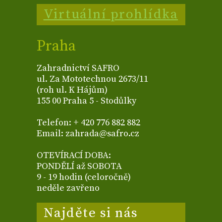
Virtuální prohlídka
Praha
Zahradnictví SAFRO
ul. Za Mototechnou 2673/11
(roh ul. K Hájům)
155 00 Praha 5 - Stodůlky
Telefon: + 420 776 882 882
Email: zahrada@safro.cz
OTEVÍRACÍ DOBA:
PONDĚLÍ až SOBOTA
9 - 19 hodin (celoročně)
neděle zavřeno
Najděte si nás