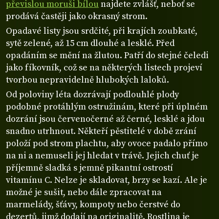
převislou moruši bílou
najdete zvlášť, neboť se
prodává častěji jako okrasný strom.
Opadavé listy jsou srdčité, při krajích zoubkaté,
sytě zelené, až 15 cm dlouhé a lesklé. Před
opadáním se mění na žlutou. Patří do stejné čeledi
jako fíkovník, což se na některých listech projeví
tvorbou nepravidelně hlubokých laloků.
Od poloviny léta dozrávají podlouhlé plody
podobné protáhlým ostružinám, které při úplném
dozrání jsou červenočerné až černé, lesklé a jdou
snadno utrhnout. Někteří pěstitelé v době zrání
položí pod strom plachtu, aby ovoce padalo přímo
na ni a nemuseli jej hledat v trávě. Jejich chuť je
příjemně sladká s jemně pikantní ostrostí
vitamínu C. Nelze je skladovat, brzy se kazí. Ale je
možné je sušit, nebo dále zpracovat na
marmelády, šťávy, kompoty nebo čerstvé do
dezertů, jimž dodají na originalitě. Rostlina je