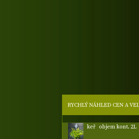
RYCHLÝ NÁHLED CEN A VE
keř
objem kont. 2L