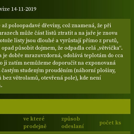
vize 14-11-2019
 až poloopadavé dřeviny, což znamená, že při
mrazech může část listů ztratit a na jaře je znovu
otože listy jsou dlouhé a vyrůstají přímo z prutů,
 opad působit dojmem, že odpadla celá „větvička“.
a je dobře mrazuvzdorná, odolává teplotám do cca
sto ji zatím nemůžeme doporučit na exponovaná
 s častým studeným prouděním (náhorní plošiny,
 bez větrolamů, otevřená pole), kde není
.
ve které
způsob
počet ks
prodejně
odeslaní