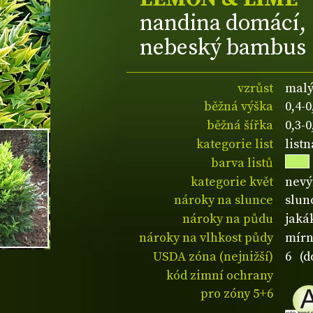
nandina domácí,
nebeský bambus
vzrůst
malý
běžná výška
0,4-
běžná šířka
0,3-
kategorie list
listn
barva listů
kategorie květ
nevý
nároky na slunce
slun
nároky na půdu
jaká
nároky na vlhkost půdy
mírn
USDA zóna (nejnižší)
6 (d
kód zimní ochrany
pro zóny 5+6