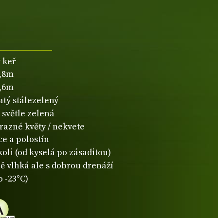
 keř
0,8m
0,6m
atý stálezelený
světle zelená
razné květy / nekvete
ce a polostín
koli (od kyselá po zásaditou)
ě vlhká ale s dobrou drenáží
o -23°C)