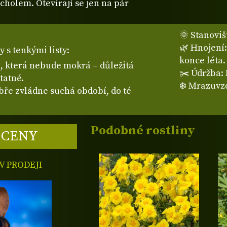
cholem. Otevírají se jen na pár
🌞 Stanoviš
🌿 Hnojení:
 s tenkými listy:
konce léta.
, která nebude mokrá – důležitá
✂️ Údržba: 
tatné.
❄️ Mrazuvzd
bře zvládne suchá období, do té
Podobné rostliny
 CENY
 PRODEJI