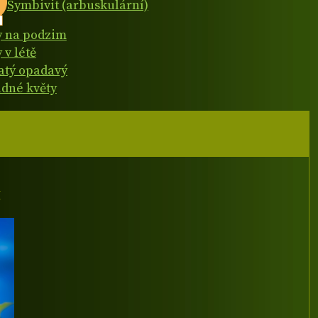
Symbivit (arbuskulární)
y na podzim
 v létě
natý opadavý
dné květy
I