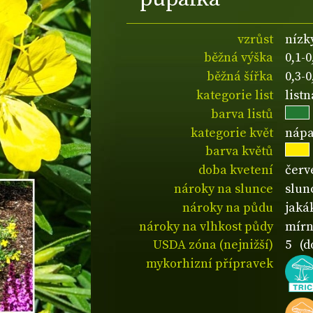
vzrůst
nízk
běžná výška
0,1-
běžná šířka
0,3-
kategorie list
list
barva listů
kategorie květ
nápa
barva květů
doba kvetení
červ
nároky na slunce
slun
nároky na půdu
jaká
nároky na vlhkost půdy
mírn
USDA zóna (nejnižší)
5 (d
mykorhizní přípravek