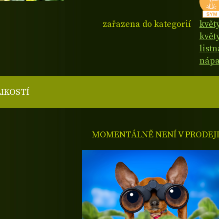
zařazena do kategorií
květ
květy
list
nápa
LIKOSTÍ
MOMENTÁLNĚ NENÍ V PRODEJ