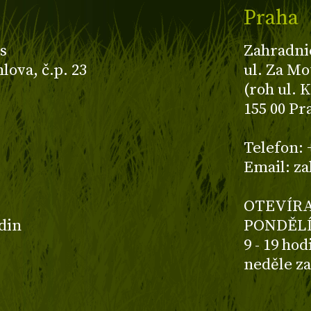
Praha
s
Zahradni
ova, č.p. 23
ul. Za Mo
(roh ul. 
155 00 Pr
z
Telefon: 
Email: z
OTEVÍRA
odin
PONDĚLÍ
9 - 19 ho
neděle z