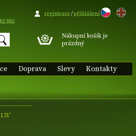
EN
registrace
/
přihlášení
82 882
Nákupní košík je
prázdný
ace
Doprava
Slevy
Kontakty
131'