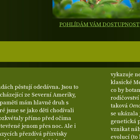
POHLÍDÁM VÁM DOSTUPNOST
vykazuje n
klasické M
dách pěstují odedávna. Jsou to
co by botan
cházející ze Severní Ameriky,
rodičovství
 paměti mám hlavně druh s
taková
Oeno
ré jsme se jako děti chodívali
se ukázala 
rozkvétaly přímo před očima
genetická 
tevřené jenom přes noc. Ale i
vznikat náh
zycích přezdívá přízvisky
evolucí (to