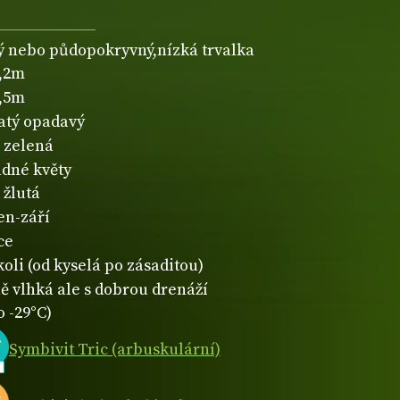
ý nebo půdopokryvný,nízká trvalka
0,2m
0,5m
natý opadavý
zelená
dné květy
žlutá
en-září
ce
koli (od kyselá po zásaditou)
ě vlhká ale s dobrou drenáží
o -29°C)
Symbivit Tric (arbuskulární)