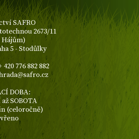
ctví SAFRO
totechnou 2673/11
K Hájům)
aha 5 - Stodůlky
+ 420 776 882 882
ahrada@safro.cz
CÍ DOBA:
 až SOBOTA
din (celoročně)
avřeno