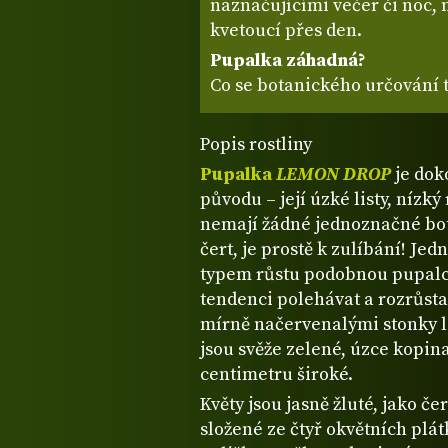
naznačujícími večer či noc, 
kvetoucí přes den.
Pupalka záhadná?
Co se botanického určování t
Popis rostliny
Pupalka
LEMON DROP
je dok
původu – její úzké listy, nízký
nemají žádné jednoznačné bot
čert, je prostě k zulíbání! Jed
typem růstu podobnou pupalc
tendenci polehávat a rozrůsta
mírně načervenalými stonky le
jsou svěže zelené, úzce kopina
centimetru široké.
Květy jsou jasně žluté, jako če
složené ze čtyř okvětních plá