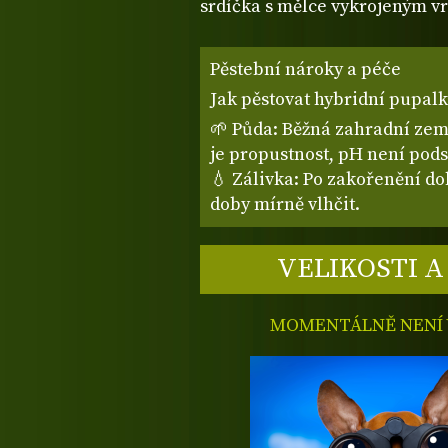
srdíčka s mělce vykrojeným vr
Pěstební nároky a péče
Jak pěstovat hybridní pupalky
🌱 Půda: Běžná zahradní zem
je propustnost, pH není pods
💧 Zálivka: Po zakořenění do
doby mírně vlhčit.
VELIKOSTI A
MOMENTÁLNĚ NENÍ V