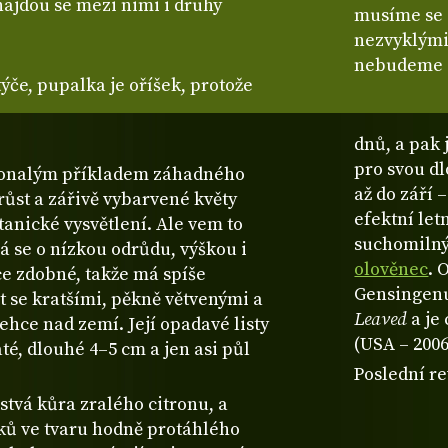
najdou se mezi nimi i druhy
musíme se 
nezvyklými 
nebudeme s
ýče, pupalka je oříšek, protože
dnů, a pak 
pro svou d
onalým příkladem záhadného
až do září 
 růst a zářivě vybarvené květy
efektní let
anické vysvětlení. Ale vem to
suchomilný
ná se o nízkou odrůdu, výškou i
olověnec
. 
e zdobné, takže má spíše
Gensingenu
t se kratšími, pěkně větvenými a
Leaved
a je
hce nad zemí. Její opadavé listy
(USA – 2006
té, dlouhé 4–5 cm a jen asi půl
Poslední re
rstvá kůra zralého citronu, a
tků ve tvaru hodně protáhlého