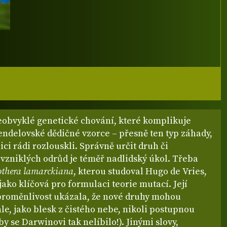
eobvyklé genetické chování, které komplikuje
endelovské dědičné vzorce – přesně ten typ záhady,
ici rádi rozlouskli. Správně určit druh či
 vzniklých odrůd je téměř nadlidský úkol. Třeba
thera lamarckiana
, kterou studoval Hugo de Vries,
jako klíčová pro formulaci teorie mutací. Její
proměnlivost ukázala, že nové druhy mohou
le, jako blesk z čistého nebe, nikoli postupnou
 by se Darwinovi tak nelíbilo!). Jinými slovy,