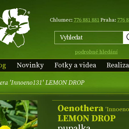
Chlumec:
776 881 881
Praha:
776 8
podrobné hledání
og
Novinky
Fotky a videa
Realiz
era 'Innoeno131' LEMON DROP
Oenothera
'Innoeno
LEMON DROP
pupalka