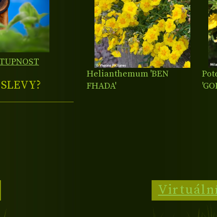
STUPNOST
Helianthemum 'BEN
Pot
E
SLEVY?
FHADA'
'GO
Virtuáln