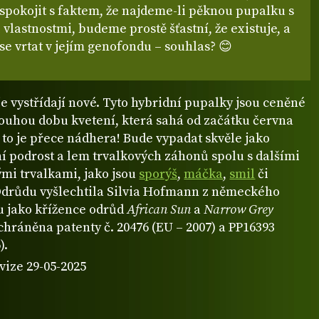
spokojit s faktem, že najdeme-li pěknou pupalku s
vlastnostmi, budeme prostě šťastní, že existuje, a
e vrtat v jejím genofondu – souhlas? 😊
je vystřídají nové. Tyto hybridní pupalky jsou ceněné
louhou dobu kvetení, která sahá od začátku června
– to je přece nádhera! Bude vypadat skvěle jako
ní podrost a lem trvalkových záhonů spolu s dalšími
mi trvalkami, jako jsou
sporýš
,
máčka
,
smil
či
Odrůdu vyšlechtila Silvia Hofmann z německého
 jako křížence odrůd
African Sun
a
Narrow Grey
 chráněna patenty č. 20476 (EU – 2007) a PP16393
).
vize 29-05-2025