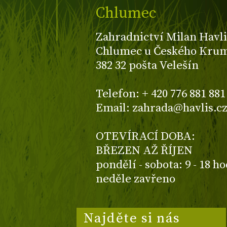
Chlumec
Zahradnictví Milan Havli
Chlumec u Českého Kruml
382 32 pošta Velešín
Telefon: + 420 776 881 881
Email: zahrada@havlis.c
OTEVÍRACÍ DOBA:
BŘEZEN AŽ ŘÍJEN
pondělí - sobota: 9 - 18 h
neděle zavřeno
Najděte si nás