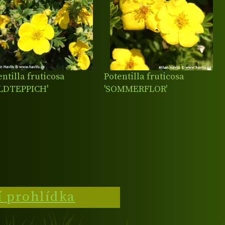
entilla fruticosa
Potentilla fruticosa
LDTEPPICH'
'SOMMERFLOR'
í prohlídka