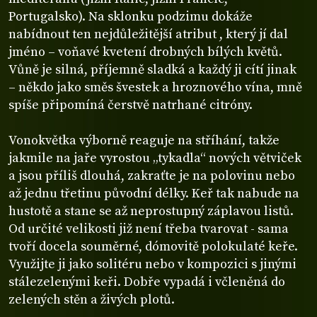
Portugalsko). Na sklonku podzimu dokáže
nabídnout ten nejdůležitější atribut , který jí dal
jméno – voňavé kvetení drobných bílých květů.
Vůně je silná, příjemně sladká a každý ji cítí jinak
– někdo jako směs švestek a hroznového vína, mně
spíše připomíná čerstvě natrhané citróny.
Vonokvětka výborně reaguje na stříhání, takže
jakmile na jaře vyrostou „tykadla“ nových větviček
a jsou příliš dlouhá, zakraťte je na polovinu nebo
až jednu třetinu původní délky. Keř tak nabude na
hustotě a stane se až neprostupný záplavou listů.
Od určité velikosti již není třeba tvarovat - sama
tvoří docela souměrné, dómovitě polokulaté keře.
Využijte ji jako solitéru nebo v kompozici s jinými
stálezelenými keři. Dobře vypadá i včleněná do
zelených stěn a živých plotů.