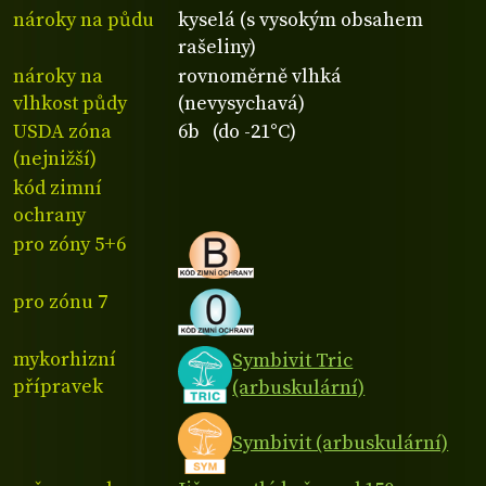
nároky na půdu
kyselá (s vysokým obsahem
rašeliny)
nároky na
rovnoměrně vlhká
vlhkost půdy
(nevysychavá)
USDA zóna
6b (do -21°C)
(nejnižší)
kód zimní
ochrany
pro zóny 5+6
pro zónu 7
mykorhizní
Symbivit Tric
přípravek
(arbuskulární)
Symbivit (arbuskulární)