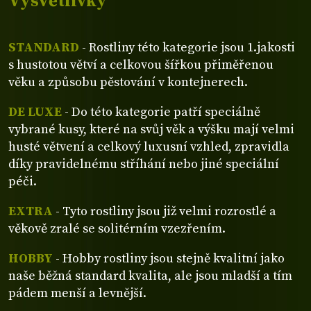
Vysvětlivky
STANDARD
- Rostliny této kategorie jsou 1.jakosti
s hustotou větví a celkovou šířkou přiměřenou
věku a způsobu pěstování v kontejnerech.
DE LUXE
- Do této kategorie patří speciálně
vybrané kusy, které na svůj věk a výšku mají velmi
husté větvení a celkový luxusní vzhled, zpravidla
díky pravidelnému stříhání nebo jiné speciální
péči.
EXTRA
- Tyto rostliny jsou již velmi rozrostlé a
věkově zralé se solitérním vzezřením.
HOBBY
- Hobby rostliny jsou stejně kvalitní jako
naše běžná standard kvalita, ale jsou mladší a tím
pádem menší a levnější.