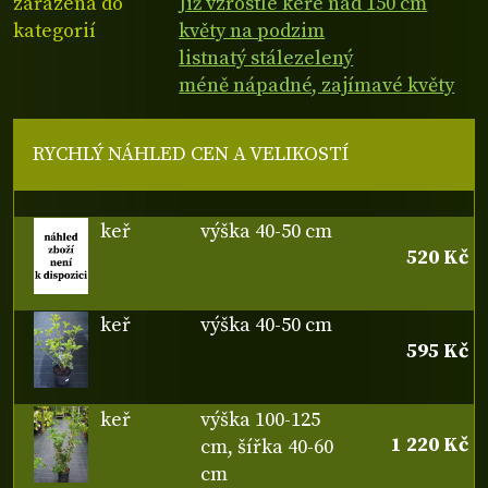
zařazena do
Již vzrostlé keře nad 150 cm
kategorií
květy na podzim
listnatý stálezelený
méně nápadné, zajímavé květy
RYCHLÝ NÁHLED CEN A VELIKOSTÍ
keř
výška 40-50 cm
520 Kč
keř
výška 40-50 cm
595 Kč
keř
výška 100-125
1 220 Kč
cm, šířka 40-60
cm