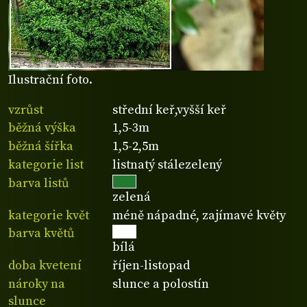
Ilustrační foto.
vzrůst
střední keř,vyšší keř
běžná výška
1,5-3m
běžná šířka
1,5-2,5m
kategorie list
listnatý stálezelený
barva listů
zelená
kategorie květ
méně nápadné, zajímavé květy
barva květů
bílá
doba kvetení
říjen-listopad
nároky na
slunce a polostín
slunce