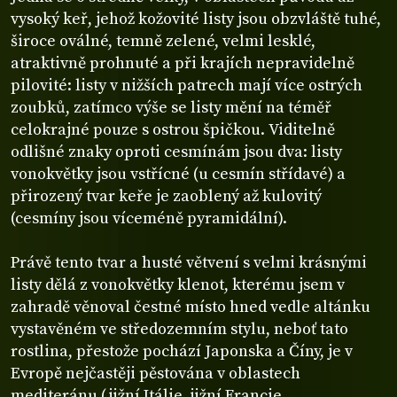
vysoký keř, jehož kožovité listy jsou obzvláště tuhé,
široce oválné, temně zelené, velmi lesklé,
atraktivně prohnuté a při krajích nepravidelně
pilovité: listy v nižších patrech mají více ostrých
zoubků, zatímco výše se listy mění na téměř
celokrajné pouze s ostrou špičkou. Viditelně
odlišné znaky oproti cesmínám jsou dva: listy
vonokvětky jsou vstřícné (u cesmín střídavé) a
přirozený tvar keře je zaoblený až kulovitý
(cesmíny jsou víceméně pyramidální).
Právě tento tvar a husté větvení s velmi krásnými
listy dělá z vonokvětky klenot, kterému jsem v
zahradě věnoval čestné místo hned vedle altánku
vystavěném ve středozemním stylu, neboť tato
rostlina, přestože pochází Japonska a Číny, je v
Evropě nejčastěji pěstována v oblastech
mediteránu (jižní Itálie, jižní Francie,