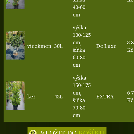
40-60
cm
výška
100-125
cm,
3 
vícekmen
30L
De Luxe
šířka
Kč
60-80
cm
výška
150-175
cm,
6 
keř
45L
EXTRA
šířka
Kč
70-80
cm
VLOŽIT DO
KOŠÍKU