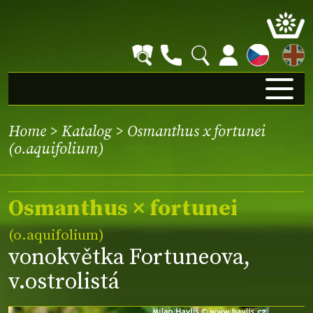
EN
Home
>
Katalog
> Osmanthus x fortunei
(o.aquifolium)
Osmanthus × fortunei
(o.aquifolium)
vonokvětka Fortuneova,
v.ostrolistá