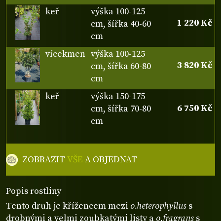
keř
výška 100-125
1 220 Kč
cm, šířka 40-60
cm
vícekmen
výška 100-125
3 820 Kč
cm, šířka 60-80
cm
keř
výška 150-175
6 750 Kč
cm, šířka 70-80
cm
ZOBRAZIT
VŠE
A OBJEDNAT
Popis rostliny
Tento druh je křížencem mezi
o.heterophyllus
s
drobnými a velmi zoubkatými listy a
o.fragrans
s