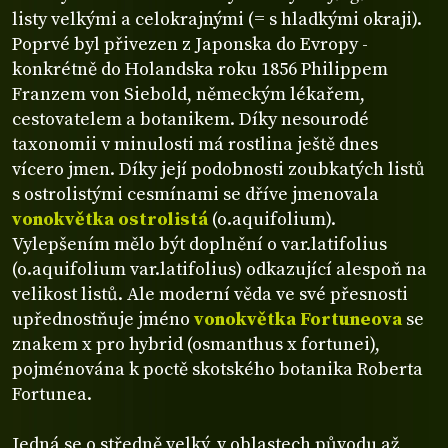
listy velkými a celokrajnými (= s hladkými okraji).
Poprvé byl přivezen z Japonska do Evropy -
konkrétně do Holandska roku 1856 Philippem
Franzem von Siebold, německým lékařem,
cestovatelem a botanikem. Díky nesourodé
taxonomii v minulosti má rostlina ještě dnes
vícero jmen. Díky její podobnosti zoubkatých listů
s ostrolistými cesmínami se dříve jmenovala
vonokvětka ostrolistá
(o.aquifolium).
Vylepšením mělo být doplnění o var.latifolius
(o.aquifolium var.latifolius) odkazující alespoň na
velikost listů. Ale moderní věda ve své přesnosti
upřednostňuje jméno
vonokvětka Fortuneova
se
znakem x pro hybrid (osmanthus x fortunei),
pojménována k poctě skotského botanika Roberta
Fortunea.
Jedná se o středně velký, v oblastech původu až