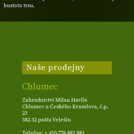
hustota trsu.
Naše prodejny
Chlumec
Zahradnictví Milan Havlis
Chlumec u Českého Krumlova, č.p.
23
382 32 pošta Velešín
Telefon: + 420 776 881 881