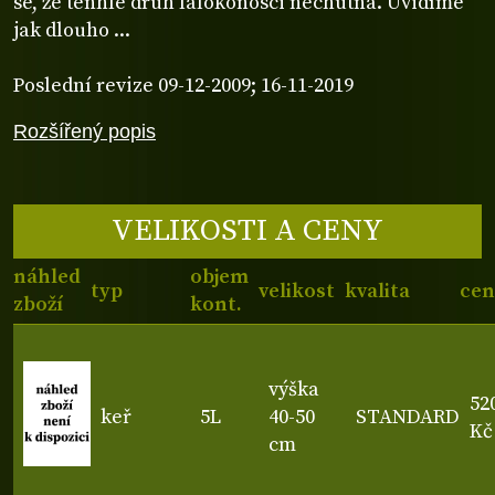
se, že tenhle druh lalokonosci nechutná. Uvidíme
jak dlouho ...
Poslední revize 09-12-2009; 16-11-2019
Rozšířený popis
VELIKOSTI A CENY
náhled
objem
typ
velikost
kvalita
cen
zboží
kont.
výška
52
keř
5L
40-50
STANDARD
Kč
cm