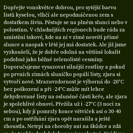
Dopřejte vonokvětce dobrou, pro sytější barvu
listů kyselou, vlhčí ale nepodmáčenou zem s
dostatkem živin. Pěstuje se na plném slunci nebo v
polostínu. V chladnějších regionech bude ráda za
umístění takové, kde na ni v zimě nesvítí přímé
slunce a naopak v létě jej má dostatek. Ale již jsme
vyzkoušeli, že je dobře odolná na většině lokalit
podobně jako běžné zelenolisté cesmíny.
Doporučujeme vysazovat silnější rostliny a pokud
po prvních zimách sluníčko popálí listy, zjara si
vytvoří nové. Mrazuvzdornost je výborná do -20°C
bez poškození a při -24°C může mít lehce
dehydrované listy na osluněné části keře, ale zjara
je spolehlivě obnoví. Přežila už i -27°C (3 noci za
sebou), kdy jí pomrzly konce větviček asi o 30-40
cm a po ostříhání zjara opět narašila a ještě
zhoustla. Netrpí na choroby ani na škůdce a zdá