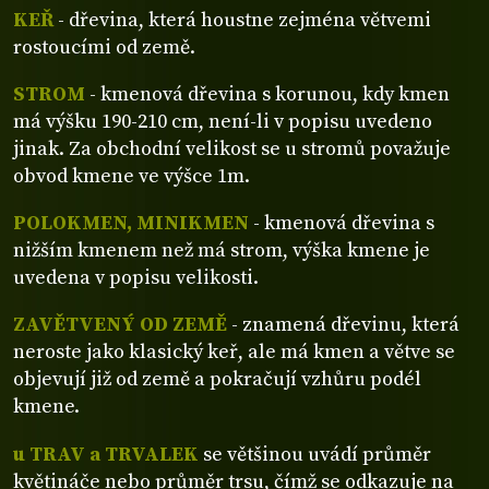
KEŘ
- dřevina, která houstne zejména větvemi
rostoucími od země.
STROM
- kmenová dřevina s korunou, kdy kmen
má výšku 190-210 cm, není-li v popisu uvedeno
jinak. Za obchodní velikost se u stromů považuje
obvod kmene ve výšce 1m.
POLOKMEN, MINIKMEN
- kmenová dřevina s
nižším kmenem než má strom, výška kmene je
uvedena v popisu velikosti.
ZAVĚTVENÝ OD ZEMĚ
- znamená dřevinu, která
neroste jako klasický keř, ale má kmen a větve se
objevují již od země a pokračují vzhůru podél
kmene.
u TRAV a TRVALEK
se většinou uvádí průměr
květináče nebo průměr trsu, čímž se odkazuje na