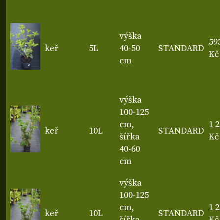
výška
59
keř
5L
40-50
STANDARD
Kč
cm
výška
100-125
cm,
1 
keř
10L
STANDARD
šířka
Kč
40-60
cm
výška
100-125
cm,
1 
keř
10L
STANDARD
šířka
Kč