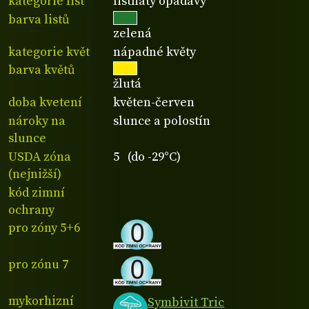
kategorie list
listnatý opadavý
barva listů
zelená
kategorie květ
nápadné květy
barva květů
žlutá
doba kvetení
květen-červen
nároky na
slunce a polostín
slunce
USDA zóna
5 (do -29°C)
(nejnižší)
kód zimní
ochrany
pro zóny 5+6
pro zónu 7
mykorhizní
Symbivit Tric