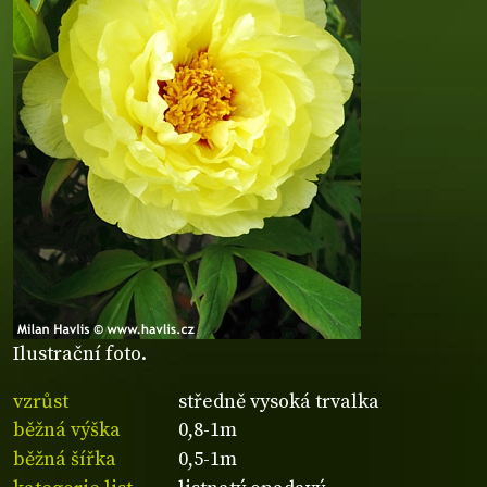
Ilustrační foto.
vzrůst
středně vysoká trvalka
běžná výška
0,8-1m
běžná šířka
0,5-1m