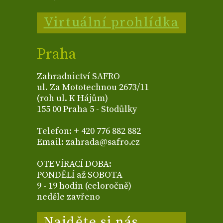
Virtuální prohlídka
Praha
Zahradnictví SAFRO
ul. Za Mototechnou 2673/11
(roh ul. K Hájům)
155 00 Praha 5 - Stodůlky
Telefon: + 420 776 882 882
Email: zahrada@safro.cz
OTEVÍRACÍ DOBA:
PONDĚLÍ až SOBOTA
9 - 19 hodin (celoročně)
neděle zavřeno
Najděte si nás