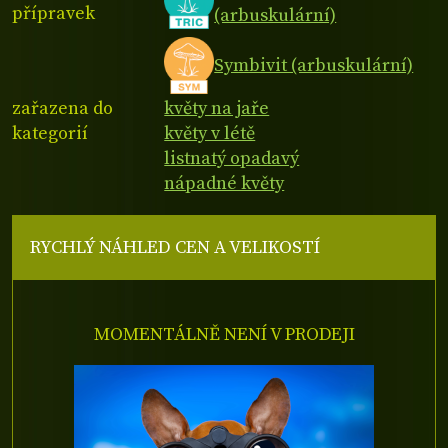
přípravek
(arbuskulární)
Symbivit (arbuskulární)
zařazena do
květy na jaře
kategorií
květy v létě
listnatý opadavý
nápadné květy
RYCHLÝ NÁHLED CEN A VELIKOSTÍ
MOMENTÁLNĚ NENÍ V PRODEJI