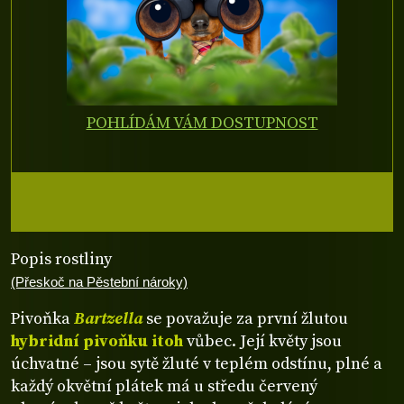
POHLÍDÁM VÁM DOSTUPNOST
Popis rostliny
(Přeskoč na Pěstební nároky)
Pivoňka
Bartzella
se považuje za první žlutou
hybridní pivoňku itoh
vůbec. Její květy jsou
úchvatné – jsou sytě žluté v teplém odstínu, plné a
každý okvětní plátek má u středu červený