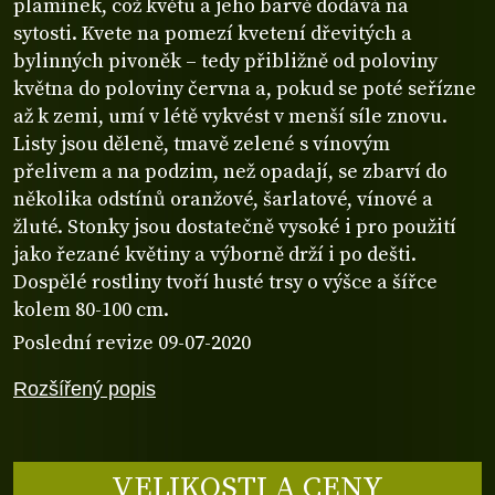
plamínek, což květu a jeho barvě dodává na
sytosti. Kvete na pomezí kvetení dřevitých a
bylinných pivoněk – tedy přibližně od poloviny
května do poloviny června a, pokud se poté seřízne
až k zemi, umí v létě vykvést v menší síle znovu.
Listy jsou děleně, tmavě zelené s vínovým
přelivem a na podzim, než opadají, se zbarví do
několika odstínů oranžové, šarlatové, vínové a
žluté. Stonky jsou dostatečně vysoké i pro použití
jako řezané květiny a výborně drží i po dešti.
Dospělé rostliny tvoří husté trsy o výšce a šířce
kolem 80-100 cm.
Poslední revize 09-07-2020
Rozšířený popis
VELIKOSTI A CENY