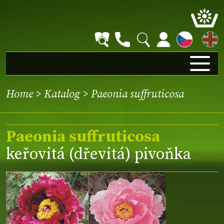
EN
Home
>
Katalog
> Paeonia suffruticosa
Paeonia suffruticosa
keřovitá (dřevitá) pivoňka