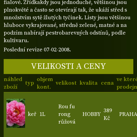
fialové. Zřídkakdy jsou jednoduché, většinou jsou
plnokvěté a často se otevírají tak, že ukáží střed s
množstvím sytě žlutých tyčinek. Listy jsou většinou
hluboce vykrajované, středně zelené, matné a na
podzim nabírají pestrobarevných odstínů, podle
kultivaru.
Poslední revize 07-02-2008.
VELIKOSTI A CENY
náhled
objem
ve kter
typ
velikost
kvalita
cena
zboží
kont.
prodej
Rou fu
389
keř
1L
rong
HOBBY
PRAH
Kč
růžová