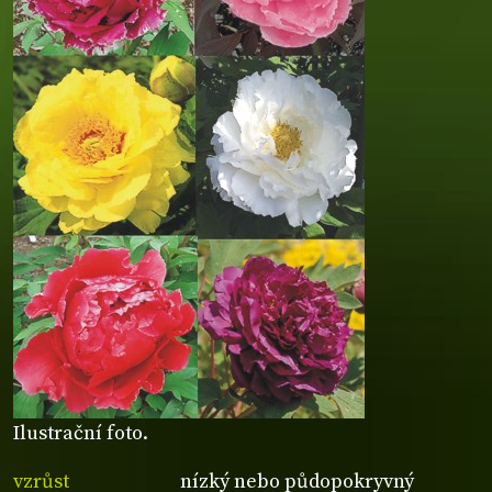
Ilustrační foto.
vzrůst
nízký nebo půdopokryvný