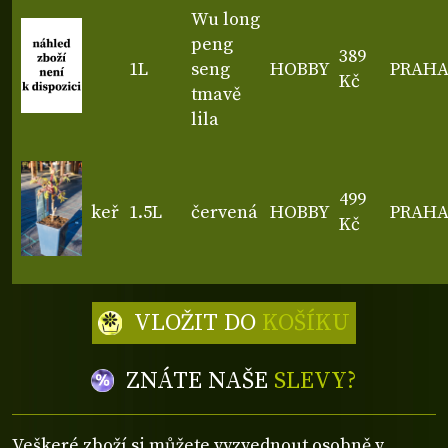
Wu long
peng
389
1L
seng
HOBBY
PRAH
Kč
tmavě
lila
499
keř
1.5L
červená
HOBBY
PRAH
Kč
VLOŽIT DO
KOŠÍKU
ZNÁTE NAŠE
SLEVY?
Veškeré zboží si můžete vyzvednout osobně v