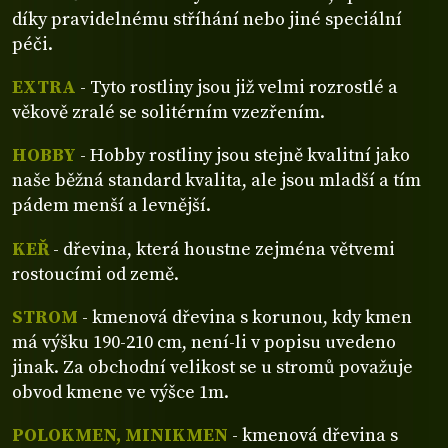
díky pravidelnému stříhání nebo jiné speciální
péči.
EXTRA
- Tyto rostliny jsou již velmi rozrostlé a
věkově zralé se solitérním vzezřením.
HOBBY
- Hobby rostliny jsou stejně kvalitní jako
naše běžná standard kvalita, ale jsou mladší a tím
pádem menší a levnější.
KEŘ
- dřevina, která houstne zejména větvemi
rostoucími od země.
STROM
- kmenová dřevina s korunou, kdy kmen
má výšku 190-210 cm, není-li v popisu uvedeno
jinak. Za obchodní velikost se u stromů považuje
obvod kmene ve výšce 1m.
POLOKMEN, MINIKMEN
- kmenová dřevina s