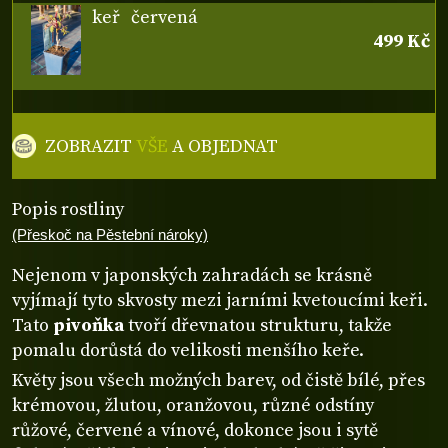
keř
červená
499 Kč
ZOBRAZIT
VŠE
A OBJEDNAT
Popis rostliny
(Přeskoč na Pěstební nároky)
Nejenom v japonských zahradách se krásně
vyjímají tyto skvosty mezi jarními kvetoucími keři.
Tato
pivoňka
tvoří dřevnatou strukturu, takže
pomalu dorůstá do velikosti menšího keře.
Květy jsou všech možných barev, od čistě bílé, přes
krémovou, žlutou, oranžovou, různé odstíny
růžové, červené a vínové, dokonce jsou i sytě