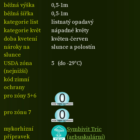
běžná výška
0,5-1m
běžná šířka
0,5-1m
kategorie list
listnatý opadavý
kategorie květ
nápadné květy
doba kvetení
květen-červen
nároky na
slunce a polostín
slunce
USDA zóna
5 (do -29°C)
(nejnižší)
kód zimní
ochrany
pro zóny 5+6
pro zónu 7
mykorhizní
Symbivit Tric
přípravek
(arbuskulární)