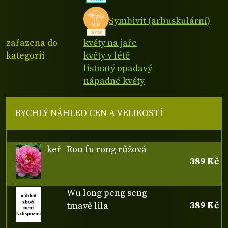
Symbivit (arbuskulární)
zařazena do
květy na jaře
kategorií
květy v létě
listnatý opadavý
nápadné květy
RYCHLÝ NÁHLED CEN A VELIKOSTÍ
keř
Rou fu rong růžová
389 Kč
Wu long peng seng
389 Kč
tmavě lila