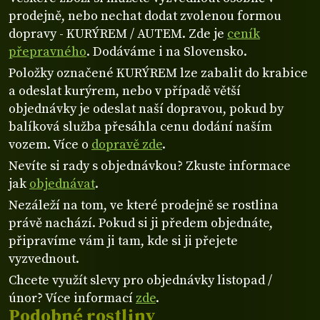
prodejně, nebo nechat dodat zvolenou formou
dopravy - KURÝREM / AUTEM. Zde je
ceník
přepravného
. Dodáváme i na Slovensko.
Položky označené KURÝREM lze zabalit do krabice
a odeslat kurýrem, nebo v případě větší
objednávky je odeslat naší dopravou, pokud by
balíková služba přesáhla cenu dodání naším
vozem. Více o
dopravě zde
.
Nevíte si rady s objednávkou? Zkuste informace
jak
objednávat
.
Nezáleží na tom, ve které prodejně se rostlina
právě nachází. Pokud si ji předem objednáte,
připravíme vám ji tam, kde si ji přejete
vyzvednout.
Chcete využít slevy pro objednávky listopad /
únor? Více informací
zde
.
Podobné rostliny