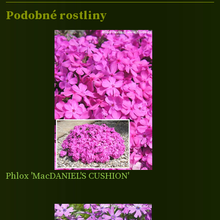
Podobné rostliny
Phlox 'MacDANIEL'S CUSHION'