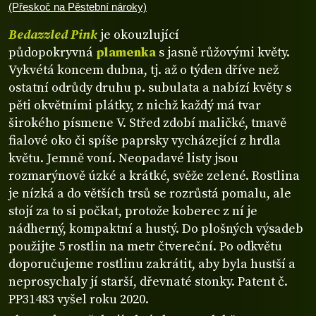
(Přeskoč na Pěstební nároky)
Bedazzled Pink
je okouzlující
půdopokryvná
plamenka
s jasně růžovými květy.
Vykvétá koncem dubna, tj. až o týden dříve než
ostatní odrůdy druhu p. subulata a nabízí květy s
pěti okvětními plátky, z nichž každý má tvar
širokého písmene V. Střed zdobí maličké, tmavě
fialové oko či spíše paprsky vycházející z hrdla
květu. Jemně voní. Neopadavé listy jsou
rozmarýnově úzké a krátké, svěže zelené. Rostlina
je nízká a do větších trsů se rozrůstá pomalu, ale
stojí za to si počkat, protože koberec z ní je
nádherný, kompaktní a hustý. Do plošných výsadeb
použijte 5 rostlin na metr čtvereční. Po odkvětu
doporučujeme rostlinu zakrátit, aby byla hustší a
neprosychaly jí starší, dřevnaté stonky. Patent č.
PP31483 vyšel roku 2020.