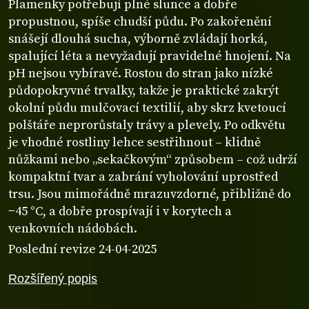
Plamenky potřebují plné slunce a dobře
propustnou, spíše chudší půdu. Po zakořenění
snášejí dlouhá sucha, výborně zvládají horká,
spalující léta a nevyžadují pravidelné hnojení. Na
pH nejsou vybíravé. Rostou do stran jako nízké
půdopokryvné trvalky, takže je praktické zakrýt
okolní půdu mulčovací textilií, aby skrz kvetoucí
polštáře neprorůstaly trávy a plevely. Po odkvětu
je vhodné rostliny lehce sestřihnout – klidně
nůžkami nebo „sekačkovým“ způsobem – což udrží
kompaktní tvar a zabrání vyholování uprostřed
trsu. Jsou mimořádně mrazuvzdorné, přibližně do
−45 °C, a dobře prospívají i v korytech a
venkovních nádobách.
Poslední revize 24-04-2025
Rozšířený popis