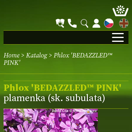
EN
Home
>
Katalog
> Phlox 'BEDAZZLED™
PINK'
Phlox 'BEDAZZLED™ PINK'
plamenka (sk. subulata)