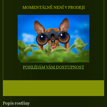
MOMENTÁLNĚ NENÍ V PRODEJI
POHLÍDÁM VÁM DOSTUPNOST
Popis rostliny