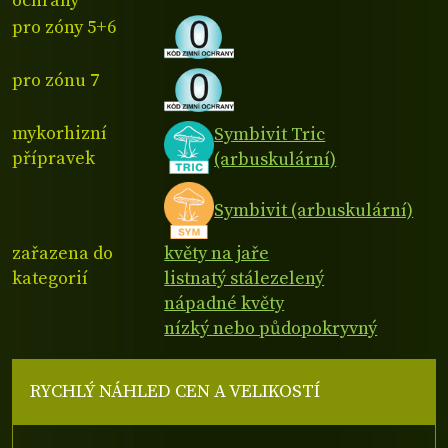
ochrany
pro zóny 5+6
pro zónu 7
mykorhizní
Symbivit Tric
přípravek
(arbuskulární)
Symbivit (arbuskulární)
zařazena do
květy na jaře
kategorií
listnatý stálezelený
nápadné květy
nízký nebo půdopokryvný
RYCHLÝ NÁHLED CEN A VELIKOSTÍ