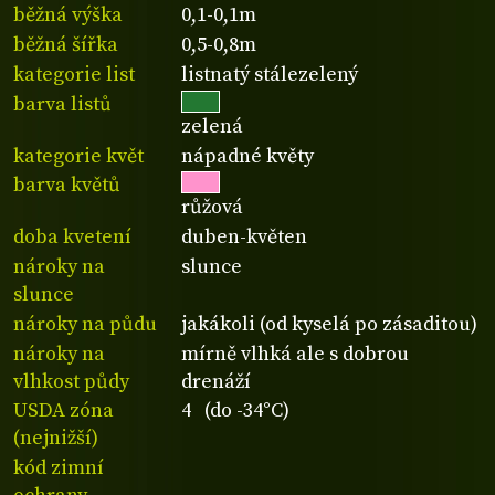
běžná výška
0,1-0,1m
běžná šířka
0,5-0,8m
kategorie list
listnatý stálezelený
barva listů
zelená
kategorie květ
nápadné květy
barva květů
růžová
doba kvetení
duben-květen
nároky na
slunce
slunce
nároky na půdu
jakákoli (od kyselá po zásaditou)
nároky na
mírně vlhká ale s dobrou
vlhkost půdy
drenáží
USDA zóna
4 (do -34°C)
(nejnižší)
kód zimní