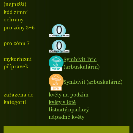
(nejnižší)
kód zimní
ochrany
pro zóny 5+6
pro zónu 7
mykorhizní
Symbivit Tric
přípravek
(arbuskulární)
Symbivit (arbuskulární)
zařazena do
květy na podzim
kategorií
květy v létě
listnatý opadavý
nápadné květy