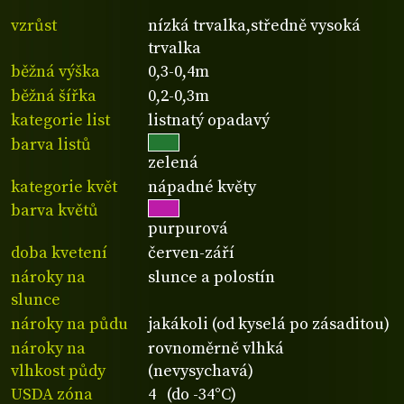
vzrůst
nízká trvalka,středně vysoká
trvalka
běžná výška
0,3-0,4m
běžná šířka
0,2-0,3m
kategorie list
listnatý opadavý
barva listů
zelená
kategorie květ
nápadné květy
barva květů
purpurová
doba kvetení
červen-září
nároky na
slunce a polostín
slunce
nároky na půdu
jakákoli (od kyselá po zásaditou)
nároky na
rovnoměrně vlhká
vlhkost půdy
(nevysychavá)
USDA zóna
4 (do -34°C)