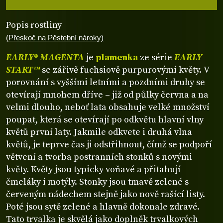
Popis rostliny
(Přeskoč na Pěstební nároky)
EARLY® MAGENTA
je
plamenka
ze série
EARLY
START™
se zářivě fuchsiově purpurovými květy. V
porovnání s vyššími letními a pozdními druhy se
otevírají mnohem dříve – již od půlky června a na
velmi dlouho, neboť lata obsahuje velké množství
poupat, která se otevírají po odkvětu hlavní vlny
květů první laty. Jakmile odkvete i druhá vlna
květů, je teprve čas ji odstřihnout, čímž se podpoří
větvení a tvorba postranních stonků s novými
květy. Květy jsou typicky voňavé a přitahují
čmeláky i motýly. Stonky jsou tmavě zelené s
červeným nádechem stejně jako nově rašící listy.
Poté jsou sytě zelené a hlavně dokonale zdravé.
Tato trvalka je skvělá jako doplněk trvalkových