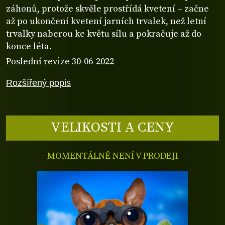
záhonů, protože skvěle prostřídá kvetení – začne
až po ukončení kvetení jarních trvalek, než letní
trvalky naberou ke květu sílu a pokračuje až do
konce léta.
Poslední revize 30-06-2022
Rozšířený popis
VELIKOSTI A CENY
MOMENTÁLNĚ NENÍ V PRODEJI