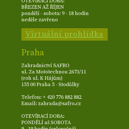
OTEVÍRACÍ DOBA:
BŘEZEN AŽ ŘÍJEN
pondělí - sobota: 9 - 18 hodin
neděle zavřeno
Virtuální prohlídka
Praha
Zahradnictví SAFRO
ul. Za Mototechnou 2673/11
(roh ul. K Hájům)
155 00 Praha 5 - Stodůlky
Telefon: + 420 776 882 882
Email: zahrada@safro.cz
OTEVÍRACÍ DOBA:
PONDĚLÍ až SOBOTA
9 - 19 hodin (celoročně)