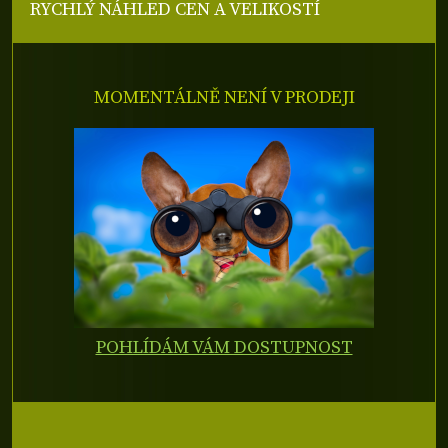
RYCHLÝ NÁHLED CEN A VELIKOSTÍ
MOMENTÁLNĚ NENÍ V PRODEJI
POHLÍDÁM VÁM DOSTUPNOST