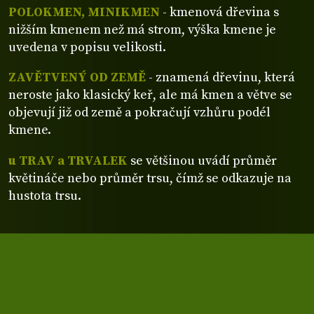
POLOKMEN, MINIKMEN
- kmenová dřevina s
nižším kmenem než má strom, výška kmene je
uvedena v popisu velikosti.
ZAVĚTVENÝ OD ZEMĚ
- znamená dřevinu, která
neroste jako klasický keř, ale má kmen a větve se
objevují již od země a pokračují vzhůru podél
kmene.
u TRAV a TRVALEK
se většinou uvádí průměr
květináče nebo průměr trsu, čímž se odkazuje na
hustota trsu.