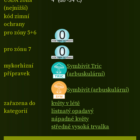
USDA zóna
4 (do -34°C)
(nejnižší)
kód zimní
ochrany
pro zóny 5+6
pro zónu 7
mykorhizní
Symbivit Tric
přípravek
(arbuskulární)
Symbivit (arbuskulární)
zařazena do
květy v létě
kategorií
listnatý opadavý
nápadné květy
středně vysoká trvalka