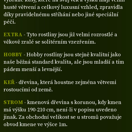
husté větvení a celkový luxusní vzhled, zpravidla
díky pravidelnému stříhání nebo jiné speciální
péči.
EXTRA
- Tyto rostliny jsou již velmi rozrostlé a
věkově zralé se solitérním vzezřením.
HOBBY
- Hobby rostliny jsou stejně kvalitní jako
naše běžná standard kvalita, ale jsou mladší a tím
pádem menší a levnější.
KEŘ
- dřevina, která houstne zejména větvemi
rostoucími od země.
STROM
- kmenová dřevina s korunou, kdy kmen
má výšku 190-210 cm, není-li v popisu uvedeno
jinak. Za obchodní velikost se u stromů považuje
obvod kmene ve výšce 1m.