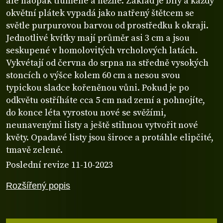
ale naopak tlumené a něžné. Základ je bílý a každý
okvětní plátek vypadá jako natřený štětcem se
světle purpurovou barvou od prostředku k okraji.
Jednotlivé kvítky mají průměr asi 3 cm a jsou
seskupené v homolovitých vrcholových latách.
Vykvétají od června do srpna na středně vysokých
stoncích o výšce kolem 60 cm a nesou svou
typickou sladce kořeněnou vůni. Pokud je po
odkvětu ostříháte cca 5 cm nad zemí a pohnojíte,
do konce léta vyrostou nové se svěžími,
neunavenými listy a ještě stihnou vytvořit nové
květy. Opadavé listy jsou široce a protáhle elipčité,
tmavě zelené.
Poslední revize 11-10-2023
Rozšířený popis