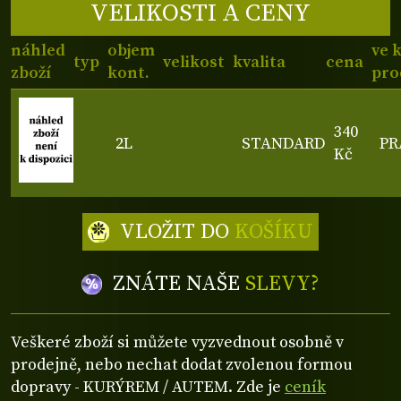
VELIKOSTI A CENY
náhled
objem
ve 
typ
velikost
kvalita
cena
zboží
kont.
pro
340
2L
STANDARD
PR
Kč
VLOŽIT DO
KOŠÍKU
ZNÁTE NAŠE
SLEVY?
Veškeré zboží si můžete vyzvednout osobně v
prodejně, nebo nechat dodat zvolenou formou
dopravy - KURÝREM / AUTEM. Zde je
ceník