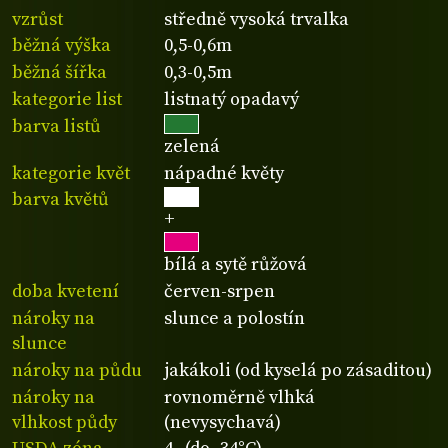
vzrůst
středně vysoká trvalka
běžná výška
0,5-0,6m
běžná šířka
0,3-0,5m
kategorie list
listnatý opadavý
barva listů
zelená
kategorie květ
nápadné květy
barva květů
+
bílá a sytě růžová
doba kvetení
červen-srpen
nároky na
slunce a polostín
slunce
nároky na půdu
jakákoli (od kyselá po zásaditou)
nároky na
rovnoměrně vlhká
vlhkost půdy
(nevysychavá)