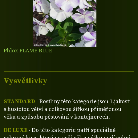
Phlox FLAME BLUE
Vysvětlivky
STANDARD
- Rostliny této kategorie jsou 1.jakosti
s hustotou větví a celkovou šířkou přiměřenou
věku a způsobu pěstování v kontejnerech.
DE LUXE
- Do této kategorie patří speciálně
vybrané kusy, které na svůj věk a výšku mají velmi