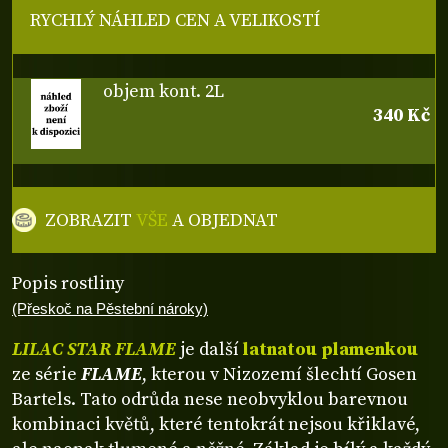
RYCHLÝ NÁHLED CEN A VELIKOSTÍ
objem kont. 2L
340 Kč
ZOBRAZIT
VŠE
A OBJEDNAT
Popis rostliny
(Přeskoč na Pěstební nároky)
LILAC STAR FLAME
je další
latnatou plamenkou
ze série
FLAME
, kterou v Nizozemí šlechtí Gosen
Bartels. Tato odrůda nese neobvyklou barevnou
kombinaci květů, které tentokrát nejsou křiklavé,