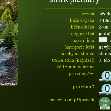
vzrůst
střed
běžná výška
3-10m
běžná šířka
2-4m
kategorie list
jehli
barva listů
kategorie květ
nevýr
nároky na slunce
slunc
USDA zóna (nejnižší)
3 (do 
kód zimní ochrany
pro zóny 5+6
pro zónu 7
mykorhizní přípravek