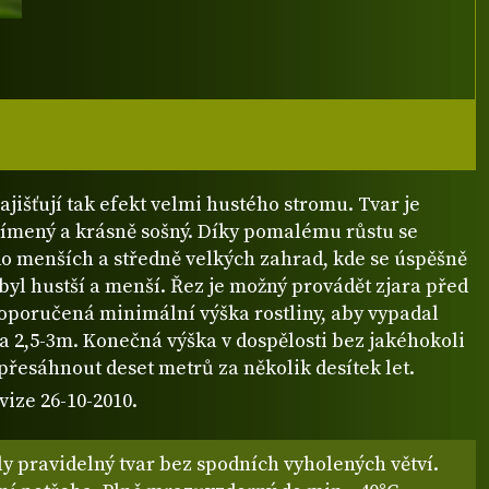
zajišťují tak efekt velmi hustého stromu. Tvar je
římený a krásně sošný. Díky pomalému růstu se
do menších a středně velkých zahrad, kde se úspěšně
 byl hustší a menší. Řez je možný provádět zjara před
oporučená minimální výška rostliny, aby vypadal
ca 2,5-3m. Konečná výška v dospělosti bez jakéhokoli
řesáhnout deset metrů za několik desítek let.
vize 26-10-2010.
ly pravidelný tvar bez spodních vyholených větví.