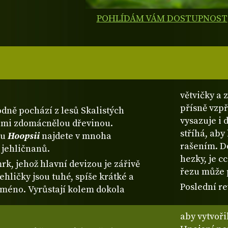
POHLÍDÁM VÁM DOSTUPNOST
větvičky a 
přísně vzp
odně pochází z lesů Skalistých
vysazuje i 
elmi zdomácnělou dřevinou.
stříhá, aby
ou
Hoopsii
najdete v mnoha
rašením. D
 jehličnanů.
hezky, je c
rk, jehož hlavní devizou je zářivě
řezu může p
ehličky jsou tuhé, spíše krátké a
Poslední re
 jméno. Vyrůstají kolem dokola
aby vytvoři