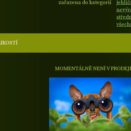
zařazena do kategorií
jehli
nevýr
střed
všech
LIKOSTÍ
MOMENTÁLNĚ NENÍ V PRODEJ