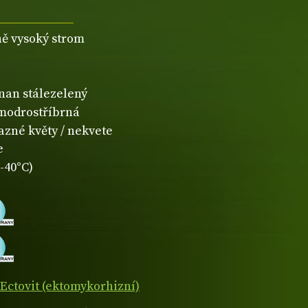
ně vysoký strom
čnan stálezelený
modrostříbrná
azné květy / nekvete
e
-40°C)
Ectovit (ektomykorhizní)