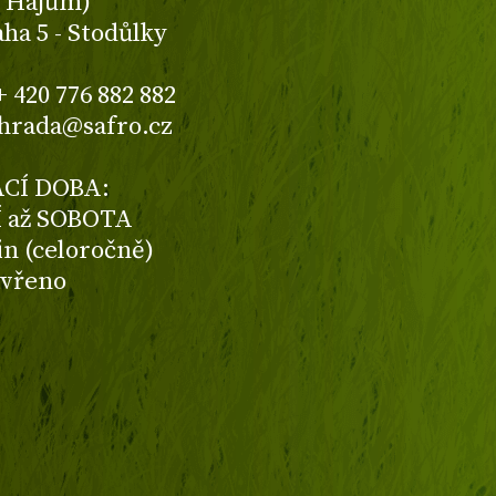
K Hájům)
aha 5 - Stodůlky
+ 420 776 882 882
ahrada@safro.cz
CÍ DOBA:
 až SOBOTA
din (celoročně)
avřeno