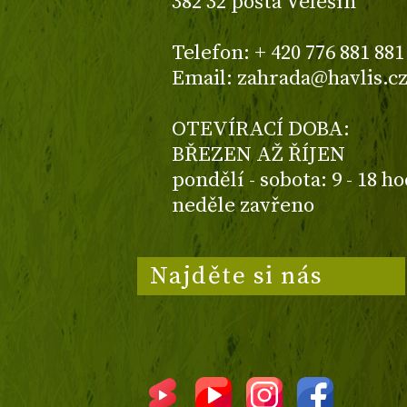
382 32 pošta Velešín
Telefon: + 420 776 881 881
Email: zahrada@havlis.c
OTEVÍRACÍ DOBA:
BŘEZEN AŽ ŘÍJEN
pondělí - sobota: 9 - 18 h
neděle zavřeno
Najděte si nás