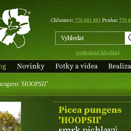
Chlumec:
776 881 881
Praha:
776 8
podrobné hledání
og
Novinky
Fotky a videa
Realiz
pungens 'HOOPSII'
Picea pungens
'HOOPSII'
smrk pichlavý