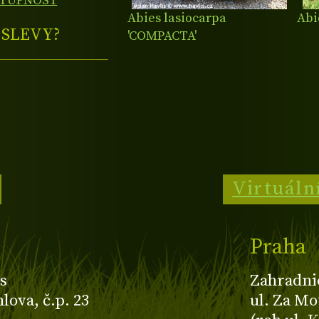
STUPNOST
Abies lasiocarpa
Abi
E
SLEVY?
'COMPACTA'
Virtuáln
Praha
s
Zahradni
ova, č.p. 23
ul. Za Mo