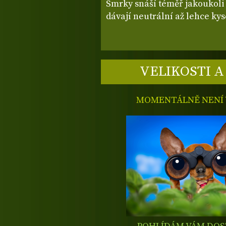
Smrky snáší téměř jakoukol
dávají neutrální až lehce kys
VELIKOSTI A
MOMENTÁLNĚ NENÍ V