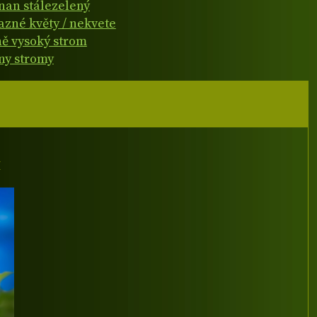
čnan stálezelený
azné květy / nekvete
ně vysoký strom
ny stromy
I