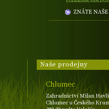
POHLÍDÁM VÁM DO
ZNÁTE NAŠ
Naše prodejny
Chlumec
Zahradnictví Milan Havli
Chlumec u Českého Kruml