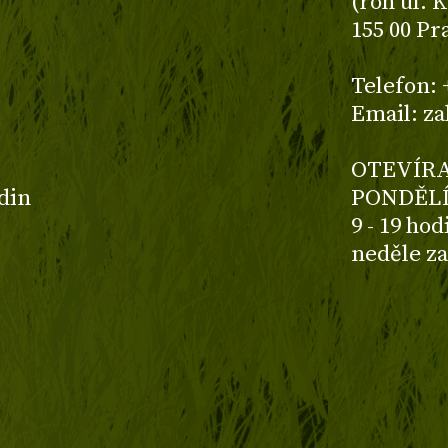
(roh ul. 
155 00 Pr
z
Telefon: 
Email: z
OTEVÍRA
odin
PONDĚLÍ
9 - 19 ho
neděle z