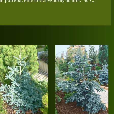
Hnojení není potřeba. Plně mrazuvzdorný do min. -40°C.