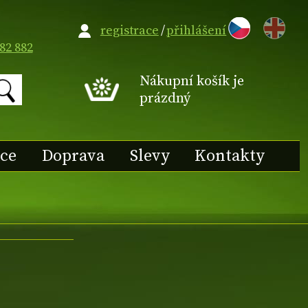
EN
registrace
/
přihlášení
82 882
Nákupní košík je
prázdný
ace
Doprava
Slevy
Kontakty