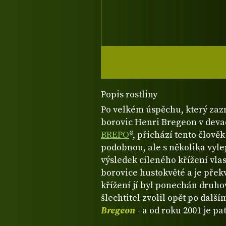
Popis rostliny
Po velkém úspěchu, který zaz
borovic Henri Bregeon v deva
BREPO
®, přichází tento člověk
podobnou, ale s několika vyle
výsledek cíleného křížení vla
borovice hustokvěté a je přek
křížení jí byl ponechán druh
šlechtitel zvolil opět po dalš
Bregeon
- a od roku 2001 je p