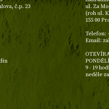
ova, č.p. 23
ul. Za Mo
(roh ul. 
155 00 Pr
z
Telefon: 
Email: z
OTEVÍRA
odin
PONDĚLÍ
9 - 19 ho
neděle z