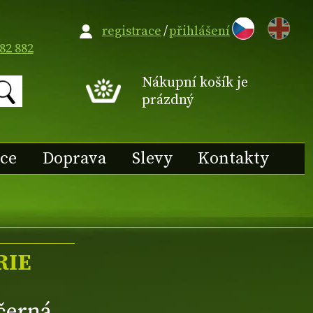
EN
registrace
/
přihlášení
82 882
Nákupní košík je
prázdný
ace
Doprava
Slevy
Kontakty
RIE
 černá