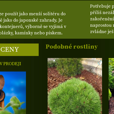
Potřebuje 
příliš nezá
 použít jako menší solitéru do
zakořenění 
ě jako do japonské zahrady. Je
naprostou 
 kontejnerů, výborně se vyjímá v
zvládne ješ
blázky, kamínky nebo pískem.
Podobné rostliny
 CENY
 PRODEJI