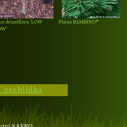
us densiflora 'LOW
Pinus BAMBINO®
OW'
í prohlídka
ctví SAFRO