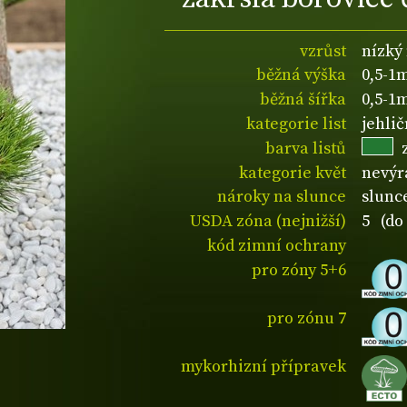
vzrůst
nízký
běžná výška
0,5-1
běžná šířka
0,5-1
kategorie list
jehli
barva listů
kategorie květ
nevýr
nároky na slunce
slunc
USDA zóna (nejnižší)
5 (do 
kód zimní ochrany
pro zóny 5+6
pro zónu 7
mykorhizní přípravek