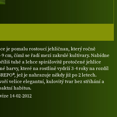
ce je pomalu rostoucí jehličnan, který ročně
5-9 cm, čímž se řadí mezi zakrslé kultivary. Nabídne
říliš tuhé a lehce spirálovitě protočené jehlice
é barvy, které na rostlině vydrží 3-4 roky na rozdíl
REPO®, jež je nahrazuje někdy již po 2 letech.
voří velice elegantní, kulovitý tvar bez stříhání a
paktní habitus.
vize 14-02-2012