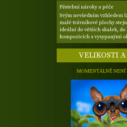
Pěstební nároky a péče
Svým nevšedním vzhledem lze
malé trávníkové plochy stejn
ideální do větších skalek, do
kompozicích s vysypanými o
VELIKOSTI A
MOMENTÁLNĚ NENÍ V