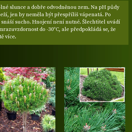
plné slunce a dobře odvodněnou zem. Na pH půdy
leží, jen by neměla být přespříliš vápenatá. Po
snáší sucho. Hnojení není nutné. Šlechtitel uvádí
mrazuvzdornost do -30°C, ale předpokládá se, že
tě více.