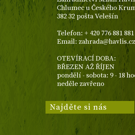
Chlumec u Českého Kruml
382 32 pošta Velešín
Telefon: + 420 776 881 881
Email: zahrada@havlis.c
OTEVÍRACÍ DOBA:
BŘEZEN AŽ ŘÍJEN
pondělí - sobota: 9 - 18 h
neděle zavřeno
Najděte si nás