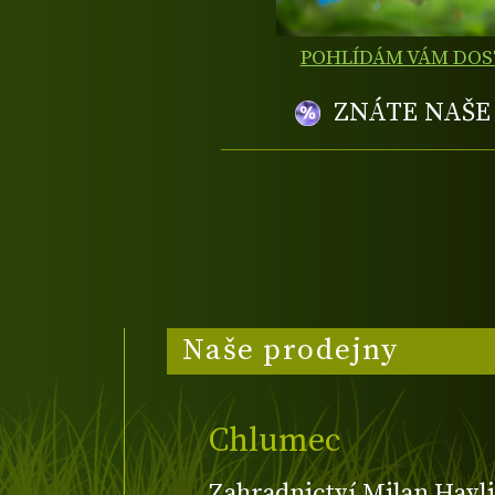
POHLÍDÁM VÁM DO
ZNÁTE NAŠ
Naše prodejny
Chlumec
Zahradnictví Milan Havli