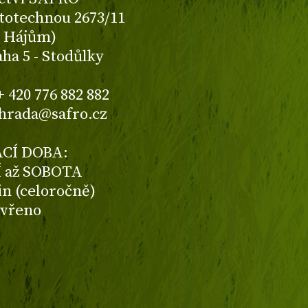
totechnou 2673/11
K Hájům)
aha 5 - Stodůlky
+ 420 776 882 882
ahrada@safro.cz
CÍ DOBA:
 až SOBOTA
din (celoročně)
avřeno