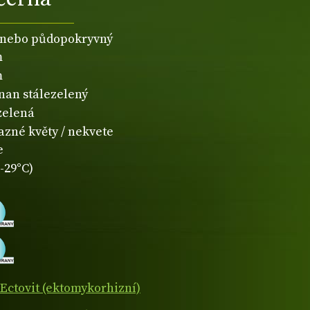
 nebo půdopokryvný
m
m
čnan stálezelený
zelená
azné květy / nekvete
e
-29°C)
Ectovit (ektomykorhizní)