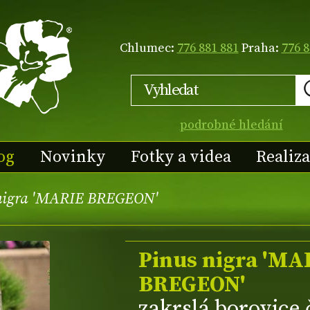
Chlumec:
776 881 881
Praha:
776 8
podrobné hledání
og
Novinky
Fotky a videa
Realiz
nigra 'MARIE BREGEON'
Pinus nigra 'MA
BREGEON'
zakrslá borovice