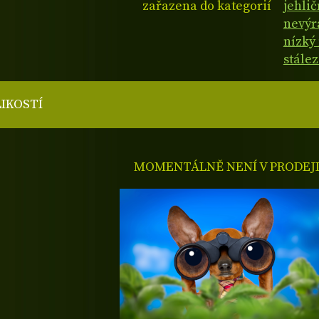
zařazena do kategorií
jehli
nevýr
nízký
stále
LIKOSTÍ
MOMENTÁLNĚ NENÍ V PRODEJ