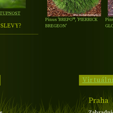
STUPNOST
Pinus 'BREPO'®, 'PIERRICK
Pin
E
SLEVY?
BREGEON'
GL
Virtuáln
Praha
s
Zahradni