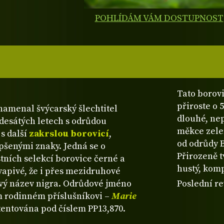
POHLÍDÁM VÁM DOSTUPNOST
Tato borovi
přiroste o 
namenal švýcarský šlechtitel
dlouhé, nep
desátých letech s odrůdou
měkce zelen
 s další
zakrslou borovicí
,
od odrůdy B
pšenými znaky. Jedná se o
Přirozeně t
stních selekcí borovice černé a
hustý, kom
vapivé, že i přes mezidruhové
ový název nigra. Odrůdové jméno
Poslední re
ím rodinném příslušníkovi –
Marie
atentována pod číslem PP13,870.