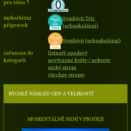
pro zónu 7
mykorhizní
Symbivit Tric
přípravek
(arbuskulární)
Symbivit (arbuskulární)
zařazena do
listnatý opadavý
kategorií
nevýrazné květy / nekvete
nízký strom
všechny stromy
RYCHLÝ NÁHLED CEN A VELIKOSTÍ
MOMENTÁLNĚ NENÍ V PRODEJI