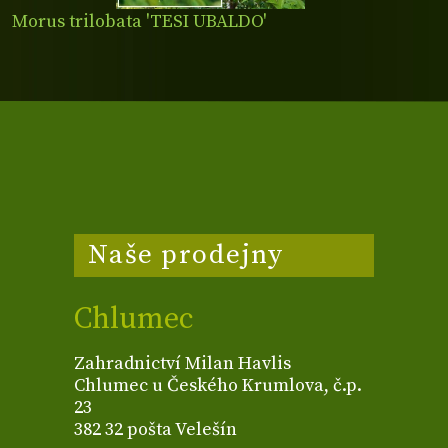
Morus trilobata 'TESI UBALDO'
Naše prodejny
Chlumec
Zahradnictví Milan Havlis
Chlumec u Českého Krumlova, č.p.
23
382 32 pošta Velešín