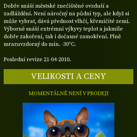
Dobře snáší městské znečištěné ovzduší a
zadláždění. Není náročný na půdní typ, ale když si
může vybrat, dává přednost vlhčí, křemičité zemi.
Výborně snáší extrémní výkyvy teplot a jakmile
dobře zakoření, tak i dočasné zamokření. Plně
mrazuvzdorný do min. -30°C.
Poslední revize 21-04-2010.
VELIKOSTI A CENY
MOMENTÁLNĚ NENÍ V PRODEJI