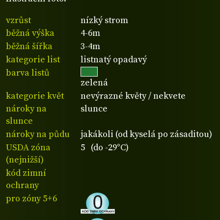
vzrůst
nízký strom
běžná výška
4-6m
běžná šířka
3-4m
kategorie list
listnatý opadavý
barva listů
zelená
kategorie květ
nevýrazné květy / nekvete
nároky na
slunce
slunce
nároky na půdu
jakákoli (od kyselá po zásaditou)
USDA zóna
5 (do -29°C)
(nejnižší)
kód zimní
ochrany
pro zóny 5+6