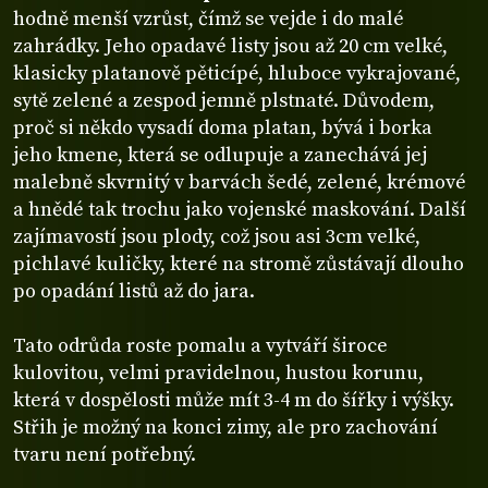
hodně menší vzrůst, čímž se vejde i do malé
zahrádky. Jeho opadavé listy jsou až 20 cm velké,
klasicky platanově pěticípé, hluboce vykrajované,
sytě zelené a zespod jemně plstnaté. Důvodem,
proč si někdo vysadí doma platan, bývá i borka
jeho kmene, která se odlupuje a zanechává jej
malebně skvrnitý v barvách šedé, zelené, krémové
a hnědé tak trochu jako vojenské maskování. Další
zajímavostí jsou plody, což jsou asi 3cm velké,
pichlavé kuličky, které na stromě zůstávají dlouho
po opadání listů až do jara.
Tato odrůda roste pomalu a vytváří široce
kulovitou, velmi pravidelnou, hustou korunu,
která v dospělosti může mít 3-4 m do šířky i výšky.
Střih je možný na konci zimy, ale pro zachování
tvaru není potřebný.