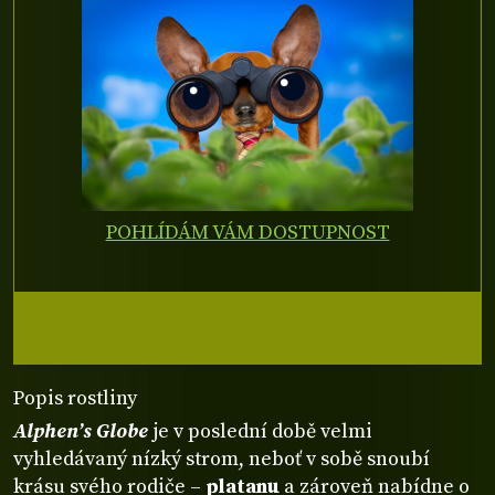
POHLÍDÁM VÁM DOSTUPNOST
Popis rostliny
Alphen’s Globe
je v poslední době velmi
vyhledávaný nízký strom, neboť v sobě snoubí
krásu svého rodiče –
platanu
a zároveň nabídne o