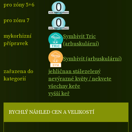
pro zóny 5+6
pro zónu 7
mykorhizní
Symbivit Tric
přípravek
(arbuskulární)
Symbivit (arbuskulární)
zařazena do
jehličnan stálezelený
kategorií
nevýrazné květy / nekvete
všechny keře
vyšší keř
RYCHLÝ NÁHLED CEN A VELIKOSTÍ