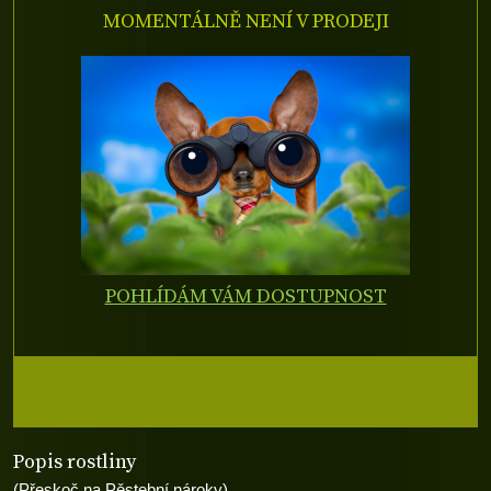
MOMENTÁLNĚ NENÍ V PRODEJI
POHLÍDÁM VÁM DOSTUPNOST
Popis rostliny
(Přeskoč na Pěstební nároky)