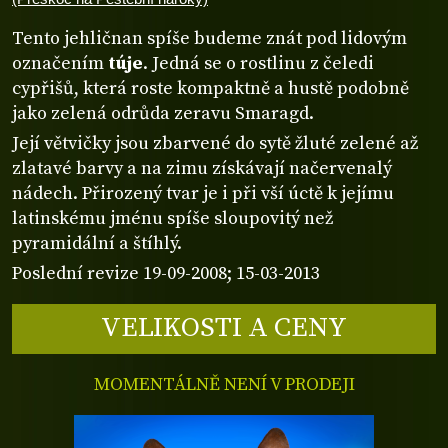
Tento jehličnan spíše budeme znát pod lidovým
označením
túje
. Jedná se o rostlinu z čeledi
cypřišů, která roste kompaktně a hustě podobně
jako zelená odrůda zeravu Smaragd.
Její větvičky jsou zbarvené do sytě žluté zelené až
zlatavé barvy a na zimu získávají načervenalý
nádech. Přirozený tvar je i při vší úctě k jejímu
latinskému jménu spíše sloupovitý než
pyramidální a štíhlý.
Poslední revize 19-09-2008; 15-03-2013
VELIKOSTI A CENY
MOMENTÁLNĚ NENÍ V PRODEJI