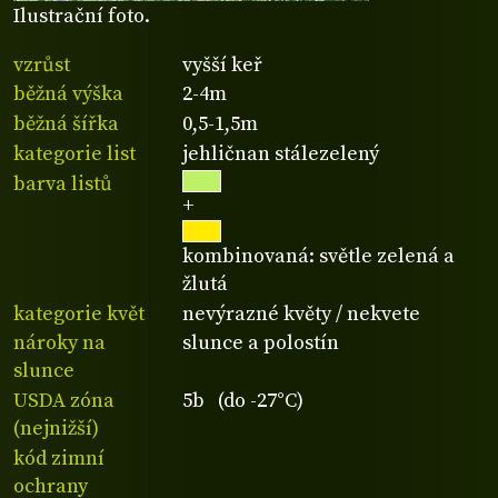
Ilustrační foto.
vzrůst
vyšší keř
běžná výška
2-4m
běžná šířka
0,5-1,5m
kategorie list
jehličnan stálezelený
barva listů
+
kombinovaná: světle zelená a
žlutá
kategorie květ
nevýrazné květy / nekvete
nároky na
slunce a polostín
slunce
USDA zóna
5b (do -27°C)
(nejnižší)
kód zimní
ochrany