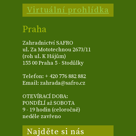
Virtuální prohlídka
Praha
Zahradnictví SAFRO
ul. Za Mototechnou 2673/11
(roh ul. K Hájům)
155 00 Praha 5 - Stodůlky
Telefon: + 420 776 882 882
Email: zahrada@safro.cz
OTEVÍRACÍ DOBA:
PONDĚLÍ až SOBOTA
9 - 19 hodin (celoročně)
neděle zavřeno
Najděte si nás