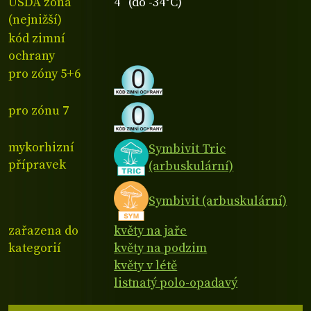
USDA zóna
4 (do -34°C)
(nejnižší)
kód zimní
ochrany
pro zóny 5+6
pro zónu 7
mykorhizní
Symbivit Tric
přípravek
(arbuskulární)
Symbivit (arbuskulární)
zařazena do
květy na jaře
kategorií
květy na podzim
květy v létě
listnatý polo-opadavý