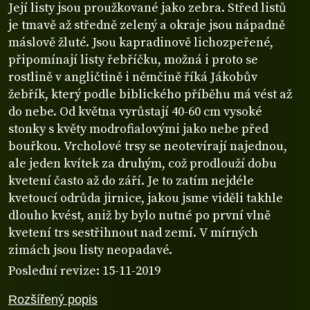
Její listy jsou proužkované jako zebra. Střed listů
je tmavě až středně zelený a okraje jsou nápadně
máslově žluté. Jsou kapradinově lichozpeřené,
připomínají listy řebříčku, možná i proto se
rostlině v angličtině i němčině říká Jákobův
žebřík, který podle biblického příběhu má vést až
do nebe. Od května vyrůstají 40-60 cm vysoké
stonky s květy modrofialovými jako nebe před
bouřkou. Vrcholové trsy se neotevírají najednou,
ale jeden kvítek za druhým, což prodlouží dobu
kvetení často až do září. Je to zatím nejdéle
kvetoucí odrůda jirnice, jakou jsme viděli takhle
dlouho kvést, aniž by bylo nutné po první vlně
kvetení trs sestřihnout nad zemí. V mírných
zimách jsou listy neopadavé.
Poslední revize: 15-11-2019
Rozšířený popis