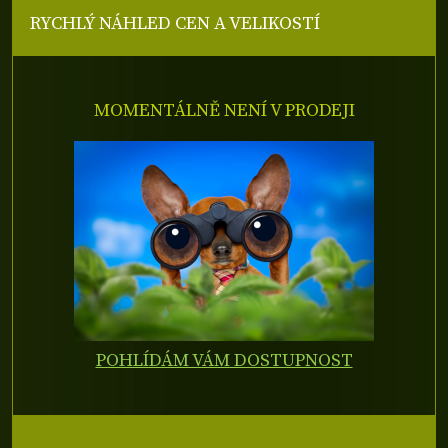
RYCHLÝ NÁHLED CEN A VELIKOSTÍ
MOMENTÁLNĚ NENÍ V PRODEJI
POHLÍDÁM VÁM DOSTUPNOST