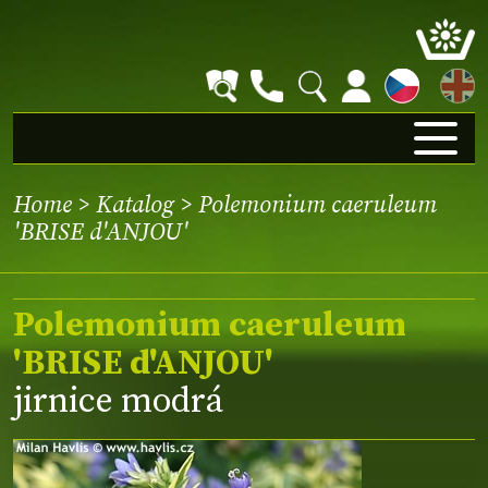
EN
Home
>
Katalog
> Polemonium caeruleum
'BRISE d'ANJOU'
Polemonium caeruleum
'BRISE d'ANJOU'
jirnice modrá