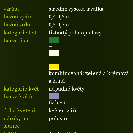
vzrůst
středně vysoká trvalka
běžná výška
0,4-0,6m
běžná šířka
0,3-0,5m
kategorie list
listnatý polo-opadavý
barva listů
+
+
kombinovaná: zelená a krémová
a žlutá
kategorie květ
nápadné květy
barva květů
fialová
doba kvetení
květen-září
nároky na
polostín
slunce