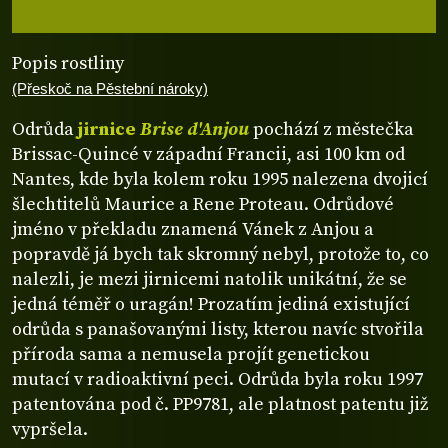
Popis rostliny
(Přeskoč na Pěstební nároky)
Odrůda
jirnice
Brise d'Anjou
pochází z městečka
Brissac-Quincé v západní Francii, asi 100 km od
Nantes, kde byla kolem roku 1995 nalezena dvojicí
šlechtitelů Maurice a Rene Proteau. Odrůdové
jméno v překladu znamená Vánek z Anjou a
popravdě já bych tak skromný nebyl, protože to, co
nalezli, je mezi jirnicemi natolik unikátní, že se
jedná téměř o uragán! Prozatím jediná existující
odrůda s panašovanými listy, kterou navíc stvořila
příroda sama a nemusela projít genetickou
mutací v radioaktivní peci. Odrůda byla roku 1997
patentována pod č. PP9781, ale platnost patentu již
vypršela.