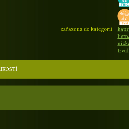
zařazena do kategorií
kapr
listn
nízk
trva
LIKOSTÍ