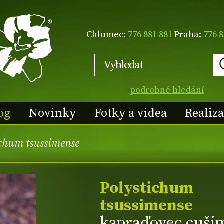
Chlumec:
776 881 881
Praha:
776 8
podrobné hledání
og
Novinky
Fotky a videa
Realiz
ichum tsussimense
Polystichum
tsussimense
kapraďovec cuši