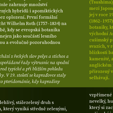
(Tsushima)
tože zahrnuje množství
mezi Japon
ených hybridů i apomiktických
jej v roce
ez oplození. První formální
(1862–1957)
cht Wilhelm Roth (1757–1834) na
botaniky, k
době, kdy se evropská botanika
východní A
nejen jako součástí lesního
cušimský p
tnou a evolučně pozoruhodnou
svazích, v 
blízkosti b
ází z řeckých slov polys a stichos a
kamenité, 
uspořádané řady výtrusnic na spodní
anglickém
o rod typické a při bližším pohledu
přirozený v
y. V 19. století se kapraďovce staly
selhávají.
o pteridománie, kdy kapradiny
vzpřímené a
nevelký, hu
lehlivý, stálezelený druh s
který si z
 který vyniká středně zelenými,