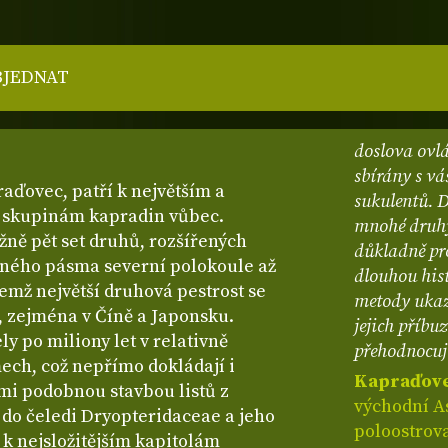
BJEDNAT
doslova ovlá
sbírány s vá
raďovec, patří k největším a
sukulentů. D
 skupinám kapradin vůbec.
mnohé druhy
ižně pět set druhů, rozšířených
důkladně pro
rného pásma severní polokoule až
dlouhou his
čemž největší druhová pestrost se
metody ukaz
, zejména v Číně a Japonsku.
jejich příbu
ly po miliony let v relativně
přehodnocuj
ech, což nepřímo dokládají i
Kapraďove
lmi podobnou stavbou listů z
východní A
n do čeledi Dryopteridaceae a jeho
poloostrov
k nejsložitějším kapitolám