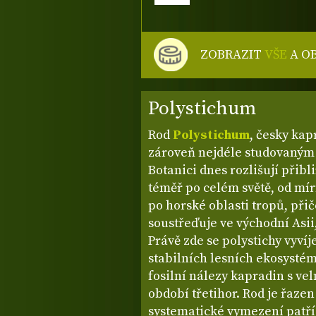
ZOBRAZIT
VŠE
A O
Polystichum
Rod
Polystichum
, česky kap
zároveň nejdéle studovaným
Botanici dnes rozlišují přibl
téměř po celém světě, od mí
po horské oblasti tropů, při
soustřeďuje ve východní Asii
Právě zde se polystichy vyvíje
stabilních lesních ekosystém
fosilní nálezy kapradin s ve
období třetihor. Rod je řaze
systematické vymezení patří 