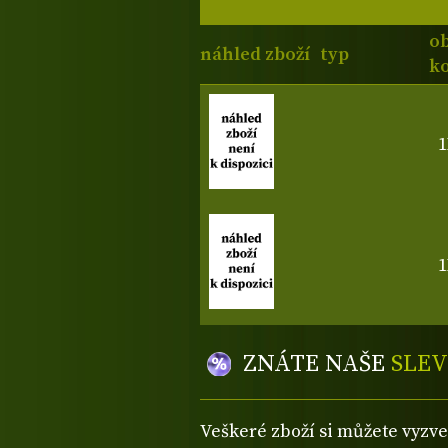
o
náhled zboží
typ
ko
1
1
ZNÁTE NAŠE
SLEV
Veškeré zboží si můžete vyzv