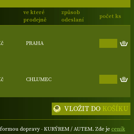
ve které
způsob
počet ks
prodejně
odeslaní
Kč
PRAHA
Kč
CHLUMEC
VLOŽIT DO
KOŠÍKU
ou formou dopravy - KURÝREM / AUTEM. Zde je
ceník