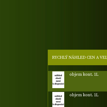
RYCHLÝ NÁHLED CEN A VE
objem kont. 1L
objem kont. 1L