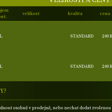
bjem
velikost
kvalita
cena
nt.
L
STANDARD
240 
L
STANDARD
240 
Y?
ednout osobně v prodejně, nebo nechat dodat zvolen