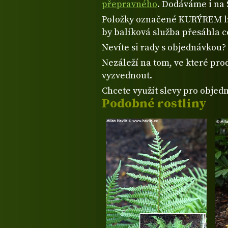
přepravného
. Dodáváme i na 
Položky označené KURÝREM lze
by balíková služba přesáhla 
Nevíte si rady s objednávkou
Nezáleží na tom, ve které prod
vyzvednout.
Chcete využít slevy pro objed
Podobné rostliny