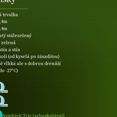
á trvalka
0,4m
0,4m
atý stálezelený
zelená
tín a stín
koli (od kyselá po zásaditou)
ě vlhká ale s dobrou drenáží
do -27°C)
Symbivit Tric (arbuskulární)