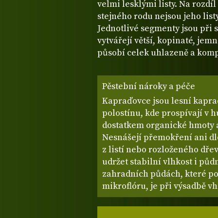
velmi lesklými listy. Na rozdí
stejného rodu nejsou jeho lis
Jednotlivé segmenty jsou při 
vytvářejí větší, kopinaté, jem
působí celek uhlazeně a kompa
Pěstební nároky a péče
Kapraďovce jsou lesní kapra
polostínu, kde prospívají v
dostatkem organické hmoty 
Nesnášejí přemokření ani d
z listí nebo rozloženého dře
udržet stabilní vlhkost i půd
zahradních půdách, které po
mikroflóru, je při výsadbě v