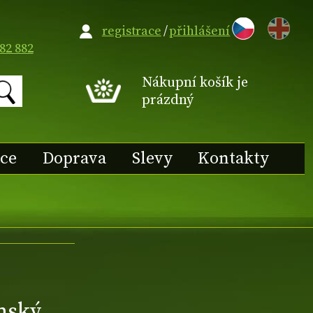
EN
registrace
/
přihlášení
82 882
Nákupní košík je
prázdný
ace
Doprava
Slevy
Kontakty
mský