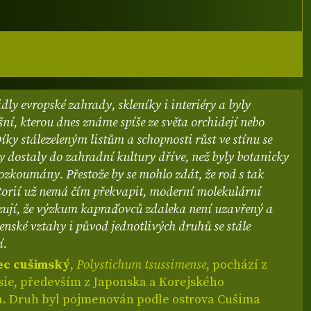
dly evropské zahrady, skleníky i interiéry a byly
šní, kterou dnes známe spíše ze světa orchidejí nebo
íky stálezeleným listům a schopnosti růst ve stínu se
 dostaly do zahradní kultury dříve, než byly botanicky
zkoumány. Přestože by se mohlo zdát, že rod s tak
torií už nemá čím překvapit, moderní molekulární
ují, že výzkum kapraďovců zdaleka není uzavřený a
zenské vztahy i původ jednotlivých druhů se stále
í.
c cušimský
,
Polystichum tsussimense
, pochází z
sie, především z Japonska a Korejského
a. Druh byl pojmenován podle ostrova Cušima