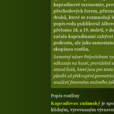
kapradinové taxonomie, pro
přechodových forem, přiroz
druhů, které se rozmnožují b
popis rodu publikoval Albre
přelomu 18. a 19. století, v 
začala kapradinami zabývat 
podrostu, ale jako samosta
skupinou rostlin.
Samotný název Polystichum vych
odkazuje na husté, pravidelně 
straně listů, které jsou pro tent
působí až překvapivě geometrick
součástí fenoménu známého jak
Popis rostliny
Kapraďovec cušimský
je spo
klidným, vyrovnaným výrazem,