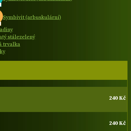
Symbivit (arbuskulární)
adiny
atý stálezelený
á trvalka
lky
240 Kč
240 Kč