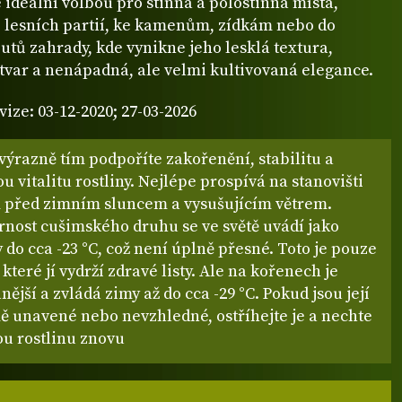
 ideální volbou pro stinná a polostinná místa,
 lesních partií, ke kamenům, zídkám nebo do
utů zahrady, kde vynikne jeho lesklá textura,
tvar a nenápadná, ale velmi kultivovaná elegance.
vize: 03-12-2020; 27-03-2026
výrazně tím podpoříte zakořenění, stabilitu a
 vitalitu rostliny. Nejlépe prospívá na stanovišti
před zimním sluncem a vysušujícím větrem.
nost cušimského druhu se ve světě uvádí jako
y do cca -23 °C, což není úplně přesné. Toto je pouze
 které jí vydrží zdravé listy. Ale na kořenech je
nější a zvládá zimy až do cca -29 °C. Pokud jsou její
mě unavené nebo nevzhledné, ostříhejte je a nechte
ou rostlinu znovu