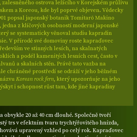
, zalesněného ostrova ležícího v Korejském průlivu
skem a Koreou, kde byl poprvé objeven. Vědecky
 1901 popsal japonský botanik Tomitarō Makino
, jedna z klíčových osobností moderní japonské
terý se systematicky věnoval studiu kapradin
sie. V přírodě své domoviny roste kapraďovec
ředevším ve stinných lesích, na skalnatých
roklích a podél kamenitých lesních cest, často v
alvanů a skalních stěn. Právě tato vazba na
ale chráněné prostředí se odráží v jeho běžném
 názvu
Korean rock fern
, který upozorňuje na jeho
ýskyt i schopnost růst tam, kde jiné kapradiny
 obvykle 20 až 40 cm dlouhé. Společně tvoří
stý trs v efektním tvaru trychtýřovitého hnízda,
achovává upravený vzhled po celý rok. Kapraďovec