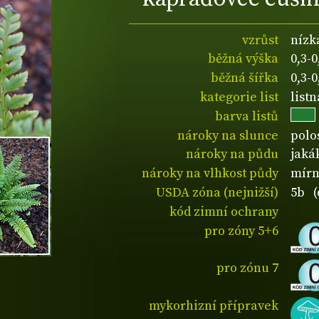
vzrůst
nízk
běžná výška
0,3-
běžná šířka
0,3-
kategorie list
listn
barva listů
nároky na slunce
polos
nároky na půdu
jaká
nároky na vlhkost půdy
mírn
USDA zóna (nejnižší)
5b (
kód zimní ochrany
pro zóny 5+6
pro zónu 7
mykorhizní přípravek