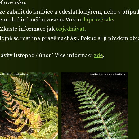
Slovensko.
 zabalit do krabice a odeslat kurýrem, nebo v případě
cenu dodání naším vozem. Více o
dopravě zde
.
? Zkuste informace jak
objednávat
.
ejně se rostlina právě nachází. Pokud si ji předem obje
návky listopad / únor? Více informací
zde
.