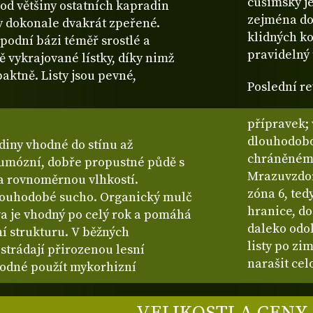
cušimský je
l od většiny ostatních kapradin
zejména do
ty dokonale dvakrát zpeřené.
klidných ko
spodní bázi téměř srostlé a
pravidelný 
ně vykrajované lístky, díky nimž
ktně. Listy jsou pevné,
Poslední re
přípravek; 
dlouhodobou
diny vhodné do stínu až
chráněném 
 humózní, dobře propustné půdě s
Mrazuvzdor
a rovnoměrnou vlhkostí.
zóna 6, ted
louhodobé sucho. Organický mulč
hranice, do
va je vhodný po celý rok a pomáhá
daleko odol
ní strukturu. V běžných
listy po zi
strádají přirozenou lesní
narašit cel
hodné použít mykorhizní
VELIKOSTI A CENY