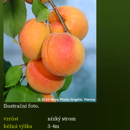
Ilustrační foto.
vzrůst
nízký strom
běžná výška
3-4m