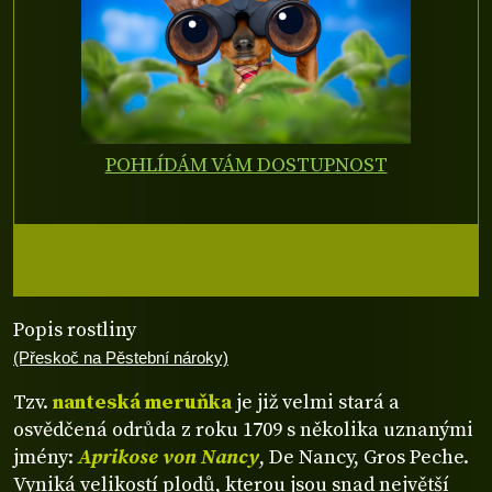
POHLÍDÁM VÁM DOSTUPNOST
Popis rostliny
(Přeskoč na Pěstební nároky)
Tzv.
nanteská meruňka
je již velmi stará a
osvědčená odrůda z roku 1709 s několika uznanými
jmény:
Aprikose von Nancy
, De Nancy, Gros Peche.
Vyniká velikostí plodů, kterou jsou snad největší