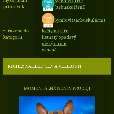
mykorhizní
Symbivit Tric
přípravek
(arbuskulární)
Symbivit (arbuskulární)
zařazena do
květy na jaře
kategorií
listnatý opadavý
nízký strom
ovocné
RYCHLÝ NÁHLED CEN A VELIKOSTÍ
MOMENTÁLNĚ NENÍ V PRODEJI