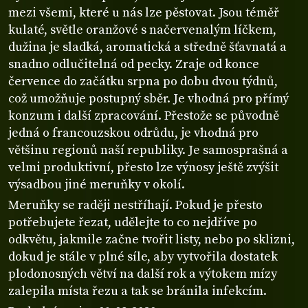
mezi všemi, které u nás lze pěstovat. Jsou téměř
kulaté, světle oranžové s načervenalým líčkem,
dužina je sladká, aromatická a středně šťavnatá a
snadno odlučitelná od pecky. Zraje od konce
července do začátku srpna po dobu dvou týdnů,
což umožňuje postupný sběr. Je vhodná pro přímý
konzum i další zpracování. Přestože se původně
jedná o francouzskou odrůdu, je vhodná pro
většinu regionů naší republiky. Je samosprašná a
velmi produktivní, přesto lze výnosy ještě zvýšit
výsadbou jiné meruňky v okolí.
Meruňky se raději nestříhají. Pokud je přesto
potřebujete řezat, udělejte to co nejdříve po
odkvětu, jakmile začne tvořit listy, nebo po sklizni,
dokud je stále v plné síle, aby vytvořila dostatek
plodonosných větví na další rok a výtokem mízy
zalepila místa řezu a tak se bránila infekcím.