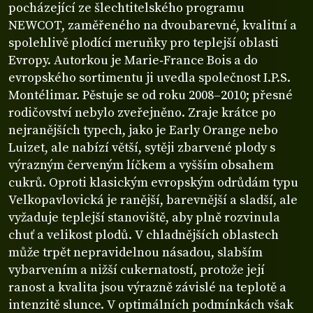
pocházející ze šlechtitelského programu
NEWCOT, zaměřeného na dvoubarevné, kvalitní a
spolehlivě plodící meruňky pro teplejší oblasti
Evropy. Autorkou je Marie‑France Bois a do
evropského sortimentu ji uvedla společnost I.P.S.
Montélimar. Pěstuje se od roku 2008–2010; přesné
rodičovství nebylo zveřejněno. Zraje krátce po
nejranějších typech, jako je Early Orange nebo
Luizet, ale nabízí větší, sytěji zbarvené plody s
výrazným červeným líčkem a vyšším obsahem
cukrů. Oproti klasickým evropským odrůdám typu
Velkopavlovická je ranější, barevnější a sladší, ale
vyžaduje teplejší stanoviště, aby plně rozvinula
chuť a velikost plodů. V chladnějších oblastech
může trpět nepravidelnou násadou, slabším
vybarvením a nižší cukernatostí, protože její
ranost a kvalita jsou výrazně závislé na teplotě a
intenzitě slunce. V optimálních podmínkách však