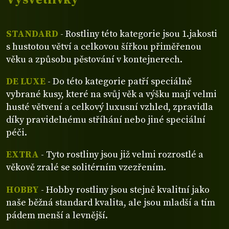
STANDARD
- Rostliny této kategorie jsou 1.jakosti
s hustotou větví a celkovou šířkou přiměřenou
věku a způsobu pěstování v kontejnerech.
DE LUXE
- Do této kategorie patří speciálně
vybrané kusy, které na svůj věk a výšku mají velmi
husté větvení a celkový luxusní vzhled, zpravidla
díky pravidelnému stříhání nebo jiné speciální
péči.
EXTRA
- Tyto rostliny jsou již velmi rozrostlé a
věkově zralé se solitérním vzezřením.
HOBBY
- Hobby rostliny jsou stejně kvalitní jako
naše běžná standard kvalita, ale jsou mladší a tím
pádem menší a levnější.