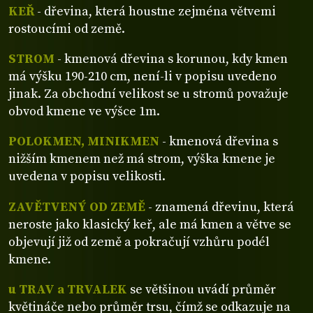
KEŘ
- dřevina, která houstne zejména větvemi
rostoucími od země.
STROM
- kmenová dřevina s korunou, kdy kmen
má výšku 190-210 cm, není-li v popisu uvedeno
jinak. Za obchodní velikost se u stromů považuje
obvod kmene ve výšce 1m.
POLOKMEN, MINIKMEN
- kmenová dřevina s
nižším kmenem než má strom, výška kmene je
uvedena v popisu velikosti.
ZAVĚTVENÝ OD ZEMĚ
- znamená dřevinu, která
neroste jako klasický keř, ale má kmen a větve se
objevují již od země a pokračují vzhůru podél
kmene.
u TRAV a TRVALEK
se většinou uvádí průměr
květináče nebo průměr trsu, čímž se odkazuje na