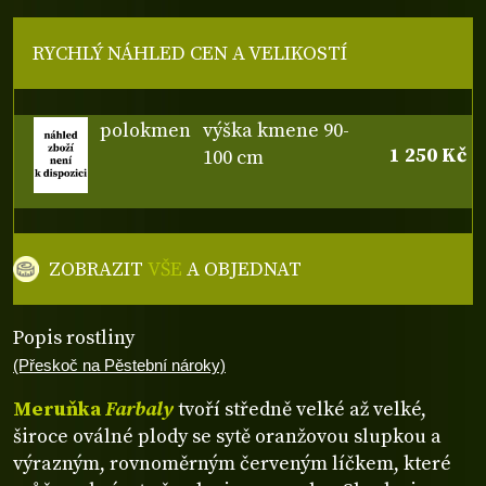
RYCHLÝ NÁHLED CEN A VELIKOSTÍ
polokmen
výška kmene 90-
1 250 Kč
100 cm
ZOBRAZIT
VŠE
A OBJEDNAT
Popis rostliny
(Přeskoč na Pěstební nároky)
Meruňka
Farbaly
tvoří středně velké až velké,
široce oválné plody se sytě oranžovou slupkou a
výrazným, rovnoměrným červeným líčkem, které