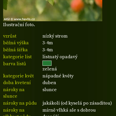
Ilustrační foto.
vzrůst
nízký strom
běžná výška
3-4m
běžná šířka
3-4m
kategorie list
listnatý opadavý
barva listů
zelená
kategorie květ
nápadné květy
doba kvetení
duben
nároky na
slunce
slunce
nároky na půdu
jakákoli (od kyselá po zásaditou)
nároky na
mírně vlhká ale s dobrou