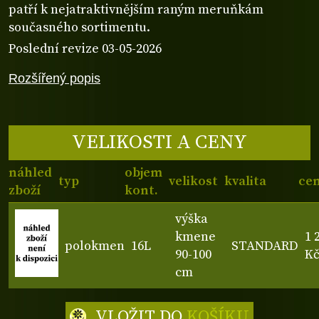
patří k nejatraktivnějším raným meruňkám
současného sortimentu.
Poslední revize 03-05-2026
Rozšířený popis
VELIKOSTI A CENY
náhled
objem
typ
velikost
kvalita
ce
zboží
kont.
výška
kmene
1 
polokmen
16L
STANDARD
90-100
K
cm
VLOŽIT DO
KOŠÍKU