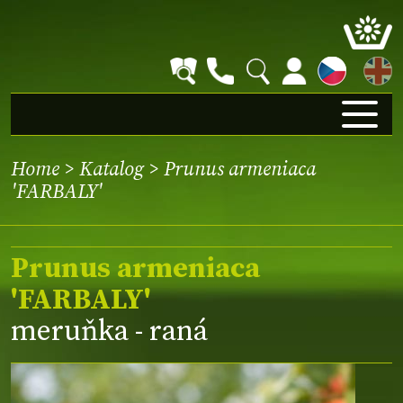
EN
Home
>
Katalog
> Prunus armeniaca
'FARBALY'
Prunus armeniaca
'FARBALY'
meruňka - raná