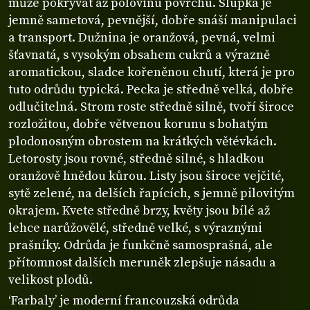
může pokrývat až polovinu povrchu. Slupka je
jemně sametová, pevnější, dobře snáší manipulaci
a transport. Dužnina je oranžová, pevná, velmi
šťavnatá, s vysokým obsahem cukrů a výrazně
aromatickou, sladce kořeněnou chutí, která je pro
tuto odrůdu typická. Pecka je středně velká, dobře
odlučitelná. Strom roste středně silně, tvoří široce
rozložitou, dobře větvenou korunu s bohatým
plodonosným obrostem na krátkých větévkách.
Letorosty jsou rovné, středně silné, s hladkou
oranžově hnědou kůrou. Listy jsou široce vejčité,
sytě zelené, na delších řapících, s jemně pilovitým
okrajem. Kvete středně brzy, květy jsou bílé až
lehce narůžovělé, středně velké, s výraznými
prašníky. Odrůda je funkčně samosprašná, ale
přítomnost dalších meruněk zlepšuje násadu a
velikost plodů.
‘Farbaly’ je moderní francouzská odrůda