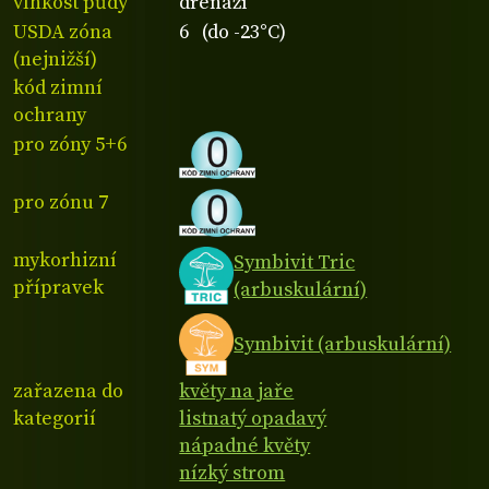
vlhkost půdy
drenáží
USDA zóna
6 (do -23°C)
(nejnižší)
kód zimní
ochrany
pro zóny 5+6
pro zónu 7
mykorhizní
Symbivit Tric
přípravek
(arbuskulární)
Symbivit (arbuskulární)
zařazena do
květy na jaře
kategorií
listnatý opadavý
nápadné květy
nízký strom