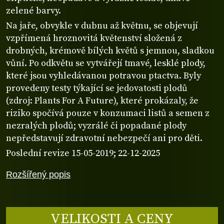
zelené barvy.
Na jaře, obvykle v dubnu až květnu, se objevují
vzpřímená hroznovitá květenství složená z
drobných, krémově bílých květů s jemnou, sladkou
vůní. Po odkvětu se vytvářejí tmavé, lesklé plody,
které jsou vyhledávanou potravou ptactva. Byly
provedeny testy týkající se jedovatosti plodů
(zdroj: Plants For A Future), které prokázaly, že
riziko spočívá pouze v konzumaci listů a semen z
nezralých plodů; vyzrálé či popadané plody
nepředstavují zdravotní nebezpečí ani pro děti.
Poslední revize 15-05-2019; 22-12-2025
Rozšířený popis
VELIKOSTI A CENY