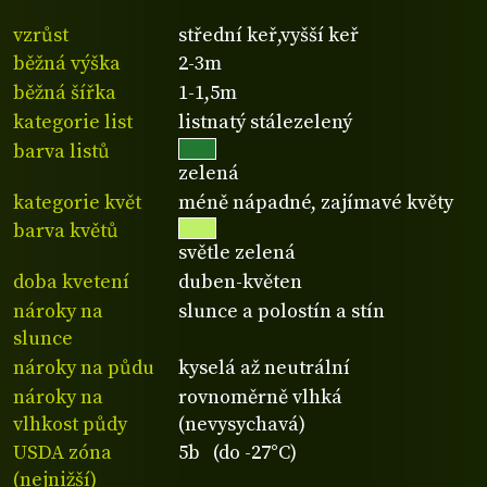
vzrůst
střední keř,vyšší keř
běžná výška
2-3m
běžná šířka
1-1,5m
kategorie list
listnatý stálezelený
barva listů
zelená
kategorie květ
méně nápadné, zajímavé květy
barva květů
světle zelená
doba kvetení
duben-květen
nároky na
slunce a polostín a stín
slunce
nároky na půdu
kyselá až neutrální
nároky na
rovnoměrně vlhká
vlhkost půdy
(nevysychavá)
USDA zóna
5b (do -27°C)
(nejnižší)