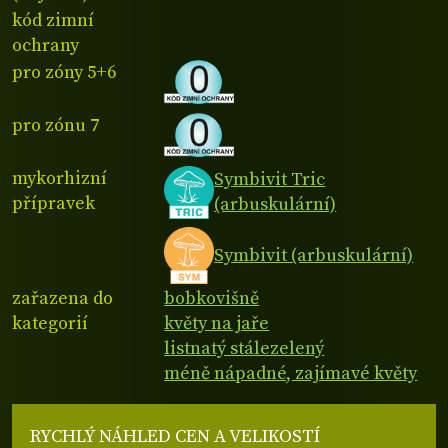
kód zimní
ochrany
pro zóny 5+6
pro zónu 7
mykorhizní
Symbivit Tric
přípravek
(arbuskulární)
Symbivit (arbuskulární)
zařazena do
bobkovišně
kategorií
květy na jaře
listnatý stálezelený
méně nápadné, zajímavé květy
RYCHLÝ NÁHLED CEN A VELIKOSTÍ