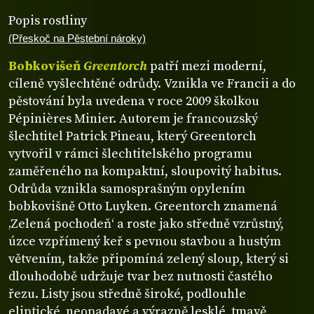
Popis rostliny
(Přeskoč na Pěstební nároky)
Bobkovišeň
Greentorch
patří mezi moderní,
cíleně vyšlechtěné odrůdy. Vznikla ve Francii a do
pěstování byla uvedena v roce 2009 školkou
Pépinières Minier. Autorem je francouzský
šlechtitel Patrick Pineau, který Greentorch
vytvořil v rámci šlechtitelského programu
zaměřeného na kompaktní, sloupovitý habitus.
Odrůda vznikla samosprašným opylením
bobkovišně Otto Luyken. Greentorch znamená
‚Zelená pochodeň‘ a roste jako středně vzrůstný,
úzce vzpřímený keř s pevnou stavbou a hustým
větvením, takže připomíná zelený sloup, který si
dlouhodobě udržuje tvar bez nutnosti častého
řezu. Listy jsou středně široké, podlouhle
eliptické, neopadavé a výrazně lesklé, tmavě