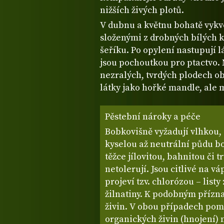
nižších živých plotů.
V dubnu a květnu bohatě vyk
složenými z drobných bílých kv
šeříku. Po opylení nastupují l
jsou pochoutkou pro ptactvo. 
nezralých, tvrdých plodech ob
látky jako hořké mandle, ale 
Pěstební nároky a péče
Bobkovišně vyžadují vlhkou,
kyselou až neutrální půdu b
těžce jílovitou, bahnitou či
netolerují. Jsou citlivé na vá
projeví tzv. chlorózou – listy
žilnatiny. K podobným přízn
živin. V obou případech pomů
organických živin (hnojení)