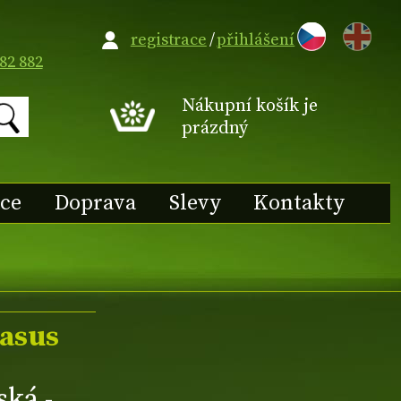
EN
registrace
/
přihlášení
82 882
Nákupní košík je
prázdný
ace
Doprava
Slevy
Kontakty
rasus
ská -