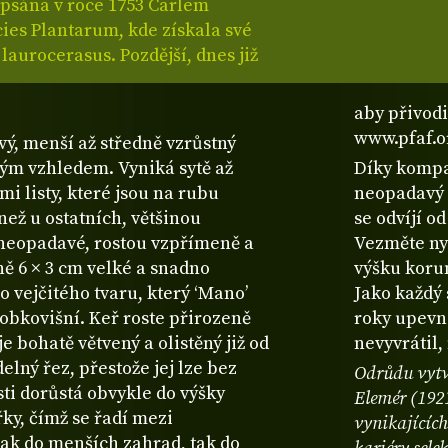
psána v roce 1753 Carlem
ies Plantarum, kde získala své
aurocerasus. Pozdější, dnes již
aby přivodi
www.pfaf.o
ivý, menší až středně vzrůstný
dným vzhledem. Vyniká sytě až
Díky kompak
i listy, které jsou na rubu
neopadavý 
než u ostatních, většinou
se odvíjí o
u neopadavé, rostou vzpřímeně a
Vezměte nyn
žně 6 × 3 cm velké a snadno
výšku koru
 vejčitého tvaru, který ‘Mano’
Jako každý
bobkovišní. Keř roste přirozeně
roky upevni
je bohatě větvený a olistěný již od
nevyvrátil,
lný řez, přestože jej lze bez
Odrůdu vytvo
ti dorůstá obvykle do výšky
Elemér (192
ky, čímž se řadí mezi
vynikajícíc
ak do menších zahrad, tak do