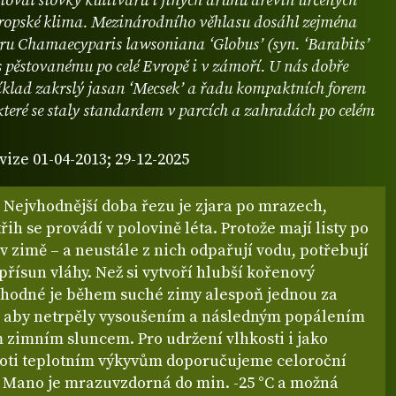
ktoval stovky kultivarů i jiných druhů dřevin určených
vropské klima. Mezinárodního věhlasu dosáhl zejména
aru Chamaecyparis lawsoniana ‘Globus’ (syn. ‘Barabits’
s pěstovanému po celé Evropě i v zámoří. U nás dobře
klad zakrslý jasan ‘Mecsek’ a řadu kompaktních forem
které se staly standardem v parcích a zahradách po celém
vize 01-04-2013; 29-12-2025
 Nejvhodnější doba řezu je zjara po mrazech,
třih se provádí v polovině léta. Protože mají listy po
i v zimě – a neustále z nich odpařují vodu, potřebují
přísun vláhy. Než si vytvoří hlubší kořenový
 vhodné je během suché zimy alespoň jednou za
t, aby netrpěly vysoušením a následným popálením
m zimním sluncem. Pro udržení vlhkosti i jako
oti teplotním výkyvům doporučujeme celoroční
 Mano je mrazuvzdorná do min. -25 °C a možná