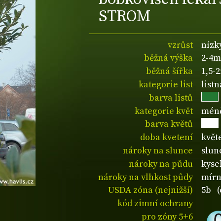
STROM
vzrůst
nízk
běžná výška
2-4m
běžná šířka
1,5-
kategorie list
listn
barva listů
kategorie květ
méně
barva květů
doba kvetení
květ
nároky na slunce
slunc
nároky na půdu
kyse
nároky na vlhkost půdy
mírn
USDA zóna (nejnižší)
5b (
kód zimní ochrany
pro zóny 5+6