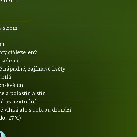
ý strom
2m
atý stálezelený
zelená
 nápadné, zajímavé květy
bílá
en-květen
e a polostín a stín
lá až neutrální
ě vlhká ale s dobrou drenáží
do -27°C)