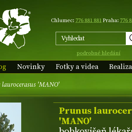
Chlumec:
776 881 881
Praha:
776 8
podrobné hledání
og
Novinky
Fotky a videa
Realiz
 laurocerasus 'MANO'
Prunus lauroce
'MANO'
bobkovišeň lékař