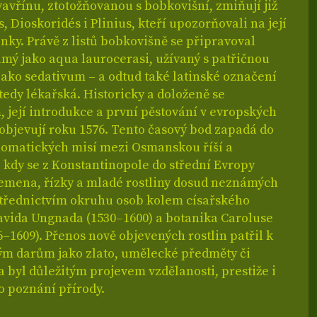
avřínu, ztotožňovanou s bobkovišní, zmiňují již
, Dioskoridés i Plinius, kteří upozorňovali na její
inky. Právě z listů bobkovišně se připravoval
ámý jako aqua laurocerasi, užívaný s patřičnou
jako sedativum – a odtud také latinské označení
, tedy lékařská. Historicky a doloženě se
 její introdukce a první pěstování v evropských
objevují roku 1576. Tento časový bod zapadá do
lomatických misí mezi Osmanskou říší a
 kdy se z Konstantinopole do střední Evropy
semena, řízky a mladé rostliny dosud neznámých
třednictvím okruhu osob kolem císařského
avida Ungnada (1530–1600) a botanika Caroluse
6–1609). Přenos nově objevených rostlin patřil k
m darům jako zlato, umělecké předměty či
 byl důležitým projevem vzdělanosti, prestiže i
o poznání přírody.