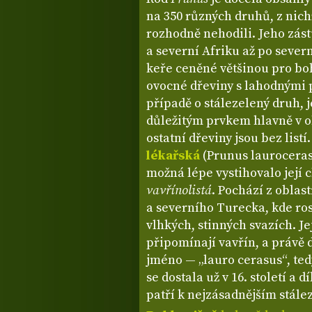
na 350 různých druhů, z nich
rozhodně nehodili. Jeho zás
a severní Afriku až po sever
keře ceněné většinou pro boh
ovocné dřeviny s lahodnými 
případě o stálezelený druh, 
důležitým prvkem hlavně v o
ostatní dřeviny jsou bez list
lékařská
(Prunus laurocerasu
možná lépe vystihovalo její 
vavřínolistá
. Pochází z obla
a severního Turecka, kde ros
vlhkých, stinných svazích. Jej
připomínají vavřín, a právě 
jméno — „lauro cerasus“, ted
se dostala už v 16. století a 
patří k nejzásadnějším stá