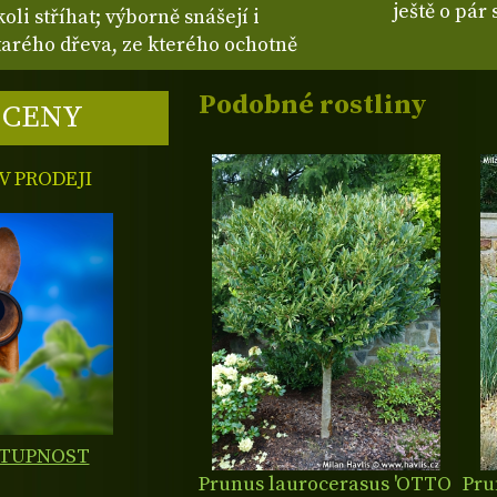
ještě o pár
oli stříhat; výborně snášejí i
tarého dřeva, ze kterého ochotně
Podobné rostliny
 CENY
 PRODEJI
STUPNOST
Prunus laurocerasus 'OTTO
Pru