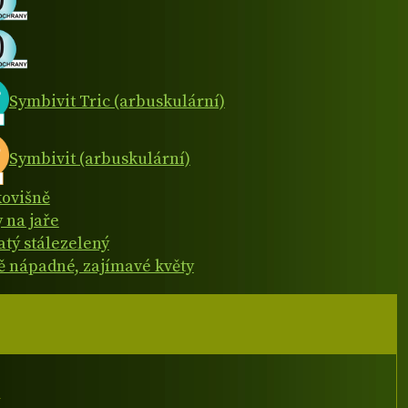
Symbivit Tric (arbuskulární)
Symbivit (arbuskulární)
ovišně
y na jaře
atý stálezelený
 nápadné, zajímavé květy
I