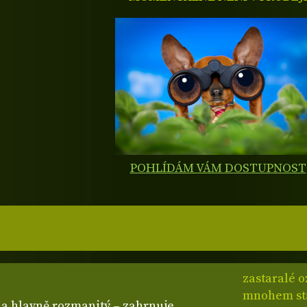
POHLÍDÁM VÁM DOSTUPNOST
zastaralé 
mnohem star
 a hlavně rozmanitý – zahrnuje