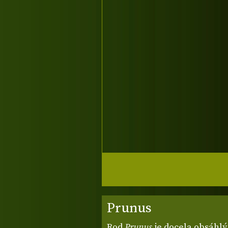
Prunus
Rod
Prunus
je docela obsáhlý