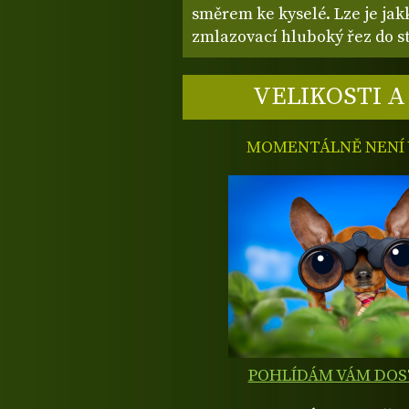
směrem ke kyselé. Lze je jakk
zmlazovací hluboký řez do s
VELIKOSTI A
MOMENTÁLNĚ NENÍ V
POHLÍDÁM VÁM DO