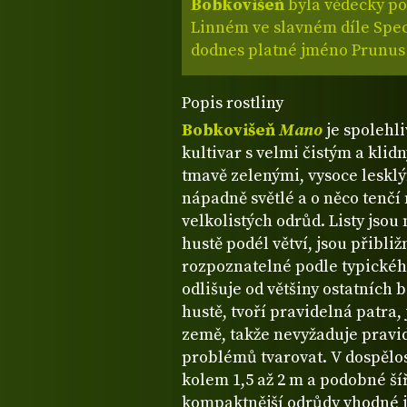
Bobkovišeň
byla vědecky po
Linném ve slavném díle Spec
dodnes platné jméno Prunus l
Popis rostliny
Bobkovišeň
Mano
je spolehl
kultivar s velmi čistým a kli
tmavě zelenými, vysoce lesklým
nápadně světlé a o něco tenčí 
velkolistých odrůd. Listy jso
hustě podél větví, jsou přibli
rozpoznatelné podle typického
odlišuje od většiny ostatních 
hustě, tvoří pravidelná patra, 
země, takže nevyžaduje pravide
problémů tvarovat. V dospělos
kolem 1,5 až 2 m a podobné šíř
kompaktnější odrůdy vhodné j