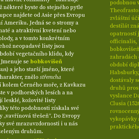
podobnou v
ž některé byste do stejného pytle
Theofrastos
tupce najdete od Asie přes Evropu
zvláštní úč
ní Ameriku. Jedná se o stromy a
destilát zn
até a atraktivní kvetení nebo
opatrností 
plody, a v tomto konkrétním
officinalis
jehož neopadavé listy jsou
bobkovišeň,
bdobí vegetačního klidu, kdy
zahradách 
í. Jmenuje se
bobkovišeň
období dip
s) a jeho starší jméno, které
Habsburky,
charakter, znělo
střemcha
dostávaly 
stí kolem Černého moře, z Kavkazu
druhů pros
te v podhorských lesích a na
vyslance D
í lesklé, kožovité listy
Clusia (152
díky této podobnosti získala své
rovnocenný
y „vavřínová třešeň“. Do Evropy
vykopávky a
díky své mrazuvzdornosti i u nás
praktickéh
lezeleným druhům.