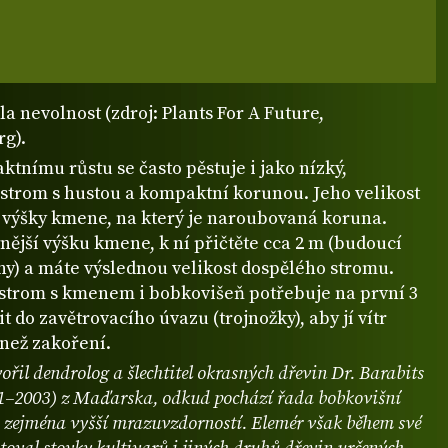
la nevolnost (zdroj: Plants For A Future,
rg).
tnímu růstu se často pěstuje i jako nízký,
strom s hustou a kompaktní korunou. Jeho velikost
d výšky kmene, na který je naroubovaná koruna.
ější výšku kmene, k ní přičtěte cca 2 m (budoucí
ny) a máte výslednou velikost dospělého stromu.
 strom s kmenem i bobkovišeň potřebuje na první 3
t do zavětrovacího úvazu (trojnožky), aby jí vítr
 než zakoření.
řil dendrolog a šlechtitel okrasných dřevin Dr. Barabits
1–2003) z Maďarska, odkud pochází řada bobkovišní
h zejména vyšší mrazuvzdorností. Elemér však během své