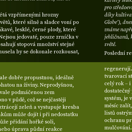
kariéry sele
pro středoe
vétá vzpřímenými hrozny
díky kultiv
ětů, které silně a sladce voní po
Globe’), dne
ákavé, lesklé, černé plody, které
známe napří
Nejsou jedovaté, pouze zrníčka v
jehličnanů, 
sahují stopová množství stejné
světě.
musela by se dokonale rozkousat,
Poslední re
regenerují.
tvarovací s
 ale dobře propustnou, ideálně
celý rok – 
ohatou na živiny. Neprodyšnou,
dostatečný 
 trvale podmáčenou zem
systém, je
pno v půdě, což se nejčastěji
měsíc zalí
 ztrácejí zeleň a vystupuje kresba
listů ostrý
akům může dojít i při nedostatku
ochranu pr
že přidání hořké soli,
mulčování.
 nebo úprava půdní reakce