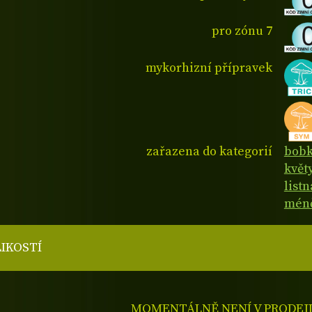
pro zónu 7
mykorhizní přípravek
zařazena do kategorií
bobk
květ
listn
méně
LIKOSTÍ
MOMENTÁLNĚ NENÍ V PRODEJ