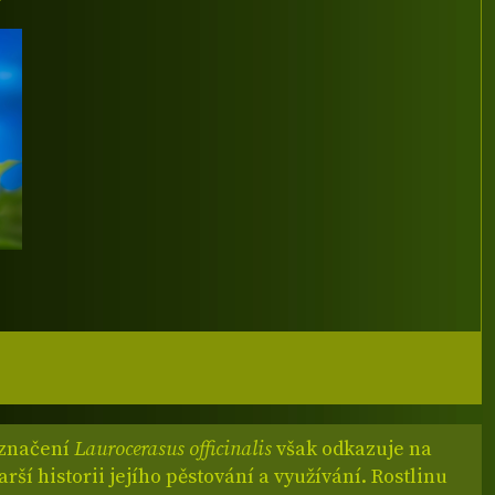
označení
Laurocerasus officinalis
však odkazuje na
ší historii jejího pěstování a využívání. Rostlinu