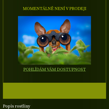
MOMENTÁLNĚ NENÍ V PRODEJI
POHLÍDÁM VÁM DOSTUPNOST
Popis rostliny