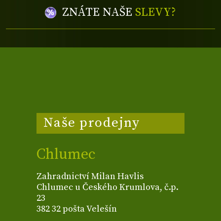
ZNÁTE NAŠE
SLEVY?
Naše prodejny
Chlumec
Zahradnictví Milan Havlis
Chlumec u Českého Krumlova, č.p.
23
382 32 pošta Velešín