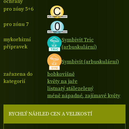
ochrany
pro zóny 5+6
pro zónu 7
mykorhizní
Symbivit Tric
přípravek
(arbuskulární)
Symbivit (arbuskulární)
zařazena do
bobkovišně
kategorií
květy na jaře
listnatý stálezelený
méně nápadné, zajímavé květy
RYCHLÝ NÁHLED CEN A VELIKOSTÍ