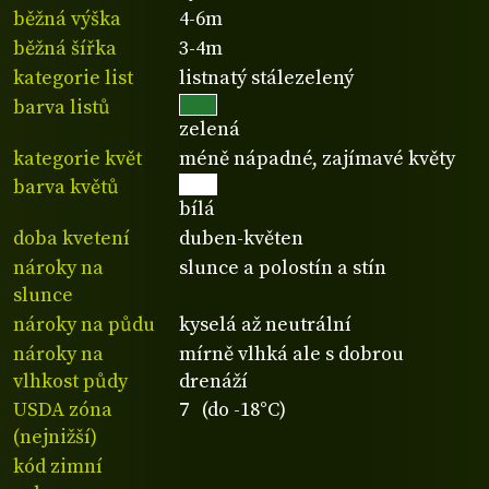
běžná výška
4-6m
běžná šířka
3-4m
kategorie list
listnatý stálezelený
barva listů
zelená
kategorie květ
méně nápadné, zajímavé květy
barva květů
bílá
doba kvetení
duben-květen
nároky na
slunce a polostín a stín
slunce
nároky na půdu
kyselá až neutrální
nároky na
mírně vlhká ale s dobrou
vlhkost půdy
drenáží
USDA zóna
7 (do -18°C)
(nejnižší)
kód zimní