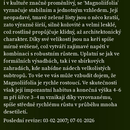
i v kultuře značně proměnlivý, se ‘Magnoliifolia’
vyznačuje stabilním a jednotným vzhledem. Její
neopadavé, tmavě zelené listy jsou o něco kratší,
zato výrazně širší, silně kožovité a velmi lesklé,
což rostlině propůjčuje klidný, až architektonický
charakter. Díky své velikosti jsou na keři spíše
mírně svěšené, což vytváří zajímavé napětí v
kombinaci s robustním růstem. Uplatní se jak ve
formálních výsadbách, tak i ve sbírkových
zahradách, kde nabídne nádech velkolistých
subtropů. To vše ve vás může vzbudit dojem, že
Magnoliifolia je rychle rostoucí. Ve skutečnosti
však její impozantní habitus a konečná výška 4–6
m při šířce 3–4 m vznikají díky vyrovnanému,
spíše středně rychlému růstu v průběhu mnoha
desetiletí.
Poslední revize: 03-02-2007; 07-01-2026