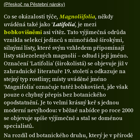
(Přeskoč na Pěstební nároky)
Co se okázalosti týče,
Magnoliifolia
, někdy
uváděná také jako ‘
Latifolia
’, je mezi
bobkovišněmi
asi vítěz. Tato výjimečná odrůda
vznikla selekcí jedinců s mimořádně širokými,
silnými listy, které svým vzhledem připomínají
listy stálezelených magnolií – odtud i její jméno.
Označení ‘Latifolia’ (širokolistá) se objevuje již v
zahradnické literatuře 19. století a odkazuje na
stejný typ rostliny; místy uváděné jméno
‘Magnifolia’ označuje tutéž bobkovišeň, jde však
pouze o chybný přepis bez botanického
opodstatnění. Je to velmi krásný keř s jednou
moderní nevýhodou: v běžné nabídce po roce 2000
se objevuje spíše výjimečně a stal se doménou
specialistů.
Na rozdíl od botanického druhu, který je v přírodě