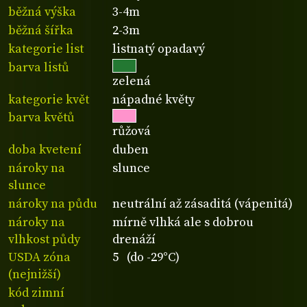
běžná výška
3-4m
běžná šířka
2-3m
kategorie list
listnatý opadavý
barva listů
zelená
kategorie květ
nápadné květy
barva květů
růžová
doba kvetení
duben
nároky na
slunce
slunce
nároky na půdu
neutrální až zásaditá (vápenitá)
nároky na
mírně vlhká ale s dobrou
vlhkost půdy
drenáží
USDA zóna
5 (do -29°C)
(nejnižší)
kód zimní