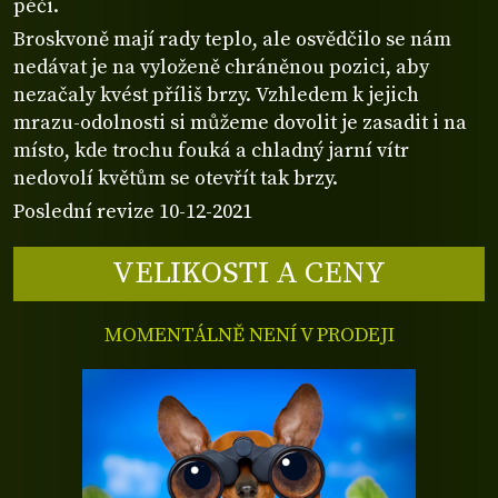
péči.
Broskvoně mají rady teplo, ale osvědčilo se nám
nedávat je na vyloženě chráněnou pozici, aby
nezačaly kvést příliš brzy. Vzhledem k jejich
mrazu-odolnosti si můžeme dovolit je zasadit i na
místo, kde trochu fouká a chladný jarní vítr
nedovolí květům se otevřít tak brzy.
Poslední revize 10-12-2021
VELIKOSTI A CENY
MOMENTÁLNĚ NENÍ V PRODEJI