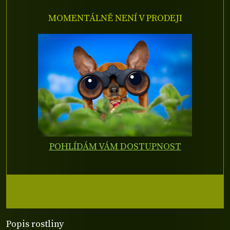
MOMENTÁLNĚ NENÍ V PRODEJI
POHLÍDÁM VÁM DOSTUPNOST
Popis rostliny