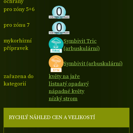
ochrany
pro zóny 5+6
pro zónu 7
mykorhizní
Symbivit Tric
přípravek
(arbuskulární)
Symbivit (arbuskulární)
zařazena do
květy na jaře
kategorií
listnatý opadavý
nápadné květy
nízký strom
RYCHLÝ NÁHLED CEN A VELIKOSTÍ