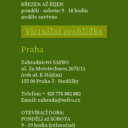
BŘEZEN AŽ ŘÍJEN
pondělí - sobota: 9 - 18 hodin
neděle zavřeno
Virtuální prohlídka
Praha
Zahradnictví SAFRO
ul. Za Mototechnou 2673/11
(roh ul. K Hájům)
155 00 Praha 5 - Stodůlky
Telefon: + 420 776 882 882
Email: zahrada@safro.cz
OTEVÍRACÍ DOBA:
PONDĚLÍ až SOBOTA
9 - 19 hodin (celoročně)