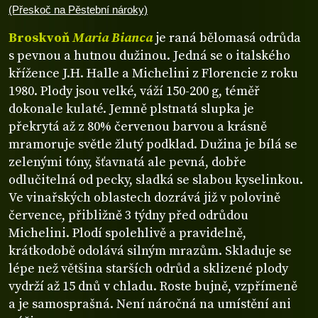
(Přeskoč na Pěstební nároky)
Broskvoň
Maria Bianca
je raná bělomasá odrůda
s pevnou a hutnou dužinou. Jedná se o italského
křížence J.H. Halle a Michelini z Florencie z roku
1980. Plody jsou velké, váží 150-200 g, téměř
dokonale kulaté. Jemně plstnatá slupka je
překrytá až z 80% červenou barvou a krásně
mramoruje světle žlutý podklad. Dužina je bílá se
zelenými tóny, šťavnatá ale pevná, dobře
odlučitelná od pecky, sladká se slabou kyselinkou.
Ve vinařských oblastech dozrává již v polovině
července, přibližně 3 týdny před odrůdou
Michelini. Plodí spolehlivě a pravidelně,
krátkodobě odolává silným mrazům. Skladuje se
lépe než většina starších odrůd a sklizené plody
vydrží až 15 dnů v chladu. Roste bujně, vzpřímeně
a je samosprašná. Není náročná na umístění ani