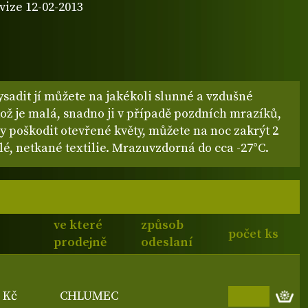
vize 12-02-2013
ysadit jí můžete na jakékoli slunné a vzdušné
kož je malá, snadno ji v případě pozdních mrazíků,
y poškodit otevřené květy, můžete na noc zakrýt 2
lé, netkané textilie. Mrazuvzdorná do cca -27°C.
ve které
způsob
počet ks
prodejně
odeslaní
0 Kč
CHLUMEC