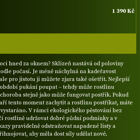
1 390 Kč
oci hned za oknem? Sklizeň nastává od poloviny
podle počasí. Je méně náchylná na kadeřavost
ale pro jistotu ji můžete zjara také ošetřit. Nejlepší
v období pukání poupat – tehdy může rostlinu
choroba stejně jako může fungovat postřik. Pokud
ří tento moment zachytit a rostlinu postříkat, máte
 vystaráno. V rámci ekologického pěstování bez
čí rostlině udržovat dobré půdní podmínky a v
kazy pravidelně odstraňovat napadené listy a
ihnojovat, aby měla dost síly udělat nové.