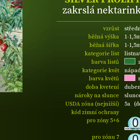
zakrslá nektarin
vzrůst
středn
běžná výška
1-1,5
běžná šířka
1-1,5
kategorie list
listn
barva listů
kategorie květ
nápad
barva květů
doba kvetení
dube
nároky na slunce
slunc
USDA zóna (nejnižší)
5a (do
kód zimní ochrany
pro zóny 5+6
pro zónu 7