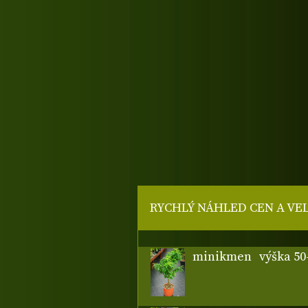
RYCHLÝ NÁHLED CEN A VE
minikmen
výška 50