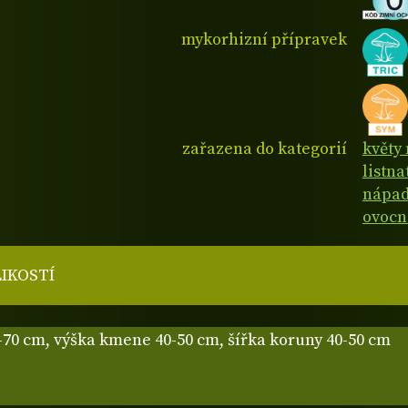
mykorhizní přípravek
zařazena do kategorií
květy 
listn
nápad
ovocn
LIKOSTÍ
-70 cm, výška kmene 40-50 cm, šířka koruny 40-50 cm