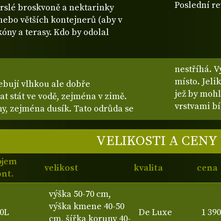
Poslední re
rslé broskvoně a nektarinky
ebo větších kontejnerů (aby v
ny a terasy. Kdo by odolal
nestříhá. V
místo. Jeli
ebují vlhkou ale dobře
jež by mohl
t stát ve vodě, zejména v zimě.
vrstvami bí
y, zejména dusík. Tato odrůda se
VELIKOSTI A CENY
bjem
velikost
kvalita
cena
nt.
výška 50-70 cm,
výška kmene 40-50
0L
De Luxe
1 39
cm, šířka koruny 40-