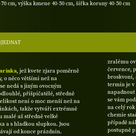
-70 cm, výška kmene 40-50 cm, šířka koruny 40-50 cm
BJEDNAT
zralému ov
července, 
arinka
, jež kvete zjara poměrně
broskvoní, 
, o něco většími než na
termín je 
 se nedá s jiným ovocným
napadnout 
dlouhlé, přišpičatělé, středně
se vám poda
velikost není o moc menší než na
na celý rok
inkách, takže vytváří extrémně
chemie sta
ou malé až středně velké
případě ná
ka a s hladkou slupkou. Jsou
postupně př
rávají od konce prázdnin.