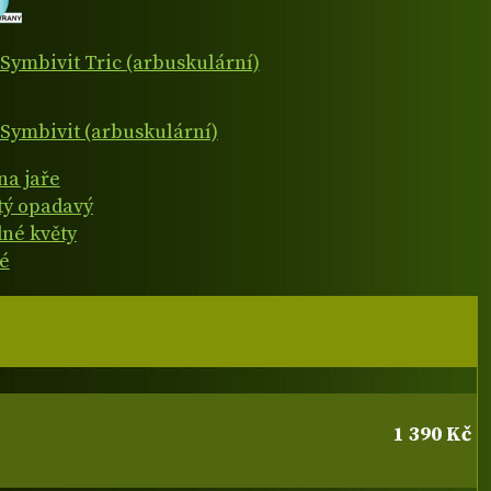
Symbivit Tric (arbuskulární)
Symbivit (arbuskulární)
na jaře
atý opadavý
né květy
é
1 390 Kč