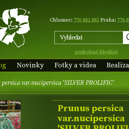
Chlumec:
776 881 881
Praha:
776 8
podrobné hledání
og
Novinky
Fotky a videa
Realiz
persica var.nucipersica 'SILVER PROLIFIC'
Prunus persica
var.nucipersica
'SILVER PROLIFI