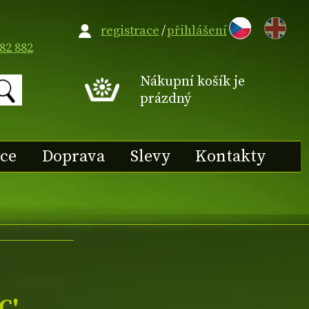
EN
registrace
/
přihlášení
82 882
Nákupní košík je
prázdný
ace
Doprava
Slevy
Kontakty
C'