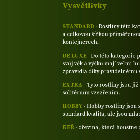
Vysvětlivky
STANDARD
- Rostliny této ka
a celkovou šířkou přiměřenou
kontejnerech.
DE LUXE
- Do této kategorie 
svůj věk a výšku mají velmi hu
zpravidla díky pravidelnému s
EXTRA
- Tyto rostliny jsou ji
solitérním vzezřením.
HOBBY
- Hobby rostliny jsou 
standard kvalita, ale jsou mla
KEŘ
- dřevina, která houstne