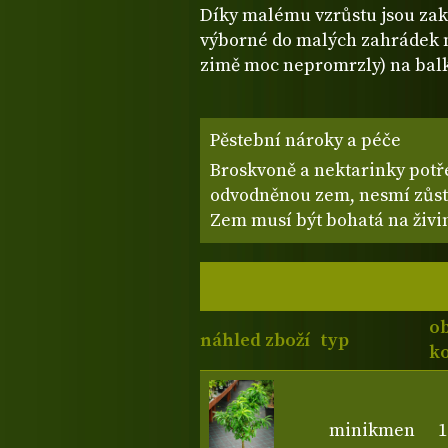
Díky malému vzrůstu jsou zak
výborné do malých zahrádek n
zimě moc nepromrzly) na balkó
Pěstební nároky a péče
Broskvoně a nektarinky potř
odvodněnou zem, nesmí zůsta
Zem musí být bohatá na živin
o
náhled zboží
typ
ko
minikmen
1