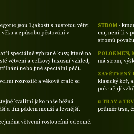
tegorie jsou 1.jakosti s hustotou větví
STROM
- kmen
 věku a způsobu pěstování v
cm, není-li v 
stromů považu
patří speciálně vybrané kusy, které na
POLOKMEN, 
sté větvení a celkový luxusní vzhled,
má strom, výšk
tříhání nebo jiné speciální péči.
ZAVĚTVENÝ 
ž velmi rozrostlé a věkově zralé se
klasický keř, 
pokračují vzh
stejně kvalitní jako naše běžná
u TRAV a TR
dší a tím pádem menší a levnější.
průměr trsu, č
 zejména větvemi rostoucími od země.