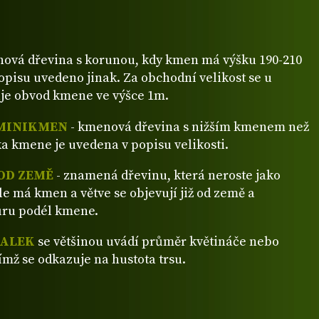
ová dřevina s korunou, kdy kmen má výšku 190-210
popisu uvedeno jinak. Za obchodní velikost se u
je obvod kmene ve výšce 1m.
MINIKMEN
- kmenová dřevina s nižším kmenem než
a kmene je uvedena v popisu velikosti.
OD ZEMĚ
- znamená dřevinu, která neroste jako
ale má kmen a větve se objevují již od země a
ůru podél kmene.
VALEK
se většinou uvádí průměr květináče nebo
ímž se odkazuje na hustota trsu.