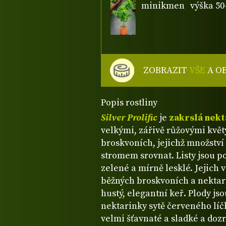
minikmen
výška 50
ZOBRAZIT
VŠE
A O
Popis rostliny
Silver Prolific
je
zakrslá nekt
velkými, zářivě růžovými květy
broskvoních, jejichž množství
stromem srovnat. Listy jsou po
zelené a mírně lesklé. Jejich 
běžných broskvoních a nektar
hustý, elegantní keř. Plody js
nektarinky sytě červeného líč
velmi šťavnaté a sladké a doz