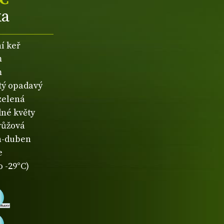
ka
í keř
m
m
atý opadavý
zelená
né květy
růžová
n-duben
e
 -29°C)