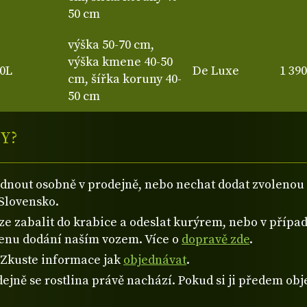
50 cm
výška 50-70 cm,
výška kmene 40-50
0L
De Luxe
1 39
cm, šířka koruny 40-
50 cm
Y?
ednout osobně v prodejně, nebo nechat dodat zvolen
Slovensko.
 zabalit do krabice a odeslat kurýrem, nebo v případě
cenu dodání naším vozem. Více o
dopravě zde
.
? Zkuste informace jak
objednávat
.
ejně se rostlina právě nachází. Pokud si ji předem obje