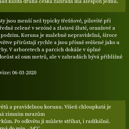
snad každá druhá česká zahrada má alespoň jednu.
ty jsou menší než typicky třešňové, pilovité při
tředně zelené v sezóně a zlatavě žluté, oranžové a
 podzim. Koruna je malebně nepravidelná, široce
 větve přirůstají rychle a jsou přísně svěšené jako u
rby. V arboretech a parcích dokáže v úplné
dorůst až osm metrů, ale v zahradách bývá přibližně
vize: 06-03-2020
větů a pravidelnou korunu. Višeň chloupkatá je
lná zimním mrazům
rkům. Po odkvětu ji můžete stříhat, i radikálně.
ná do min. -34°C.