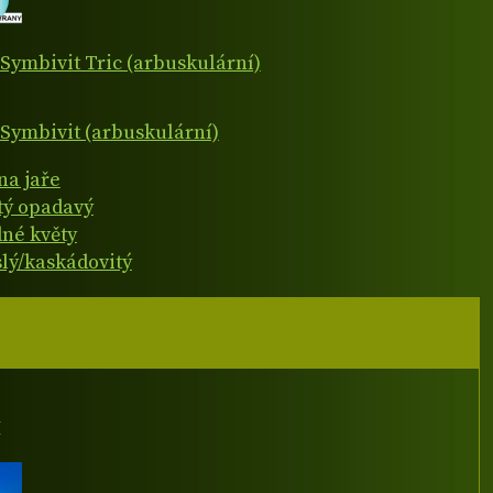
Symbivit Tric (arbuskulární)
Symbivit (arbuskulární)
na jaře
atý opadavý
né květy
slý/kaskádovitý
I