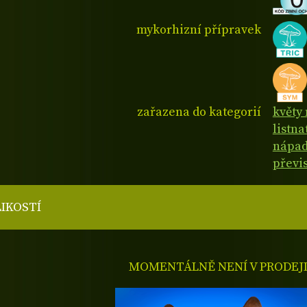
mykorhizní přípravek
zařazena do kategorií
květy 
listn
nápad
převi
LIKOSTÍ
MOMENTÁLNĚ NENÍ V PRODEJ