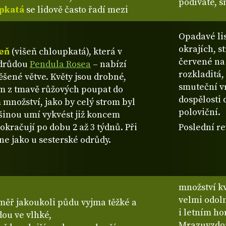
podíváte, 
upkatá
se lidově často řadí mezi
Opadavé lis
okrajích, s
šeň
(višeň chloupkatá), která v
červené na
odrůdou
Pendula Rosea
– nabízí
rozkladitá,
věšené větve. Květy jsou drobné,
smuteční v
ním z tmavě růžových poupat do
dospělosti 
 množství, jako by celý strom byl
poloviční.
inou umí vykvést již koncem
okračují po dobu 2 až 3 týdnů. Při
Poslední re
ne jako u sesterské odrůdy.
množství k
velmi odo
měř jakoukoli půdu vyjma těžké a
i letním ho
dou ve vlhké,
Mrazuvzdor