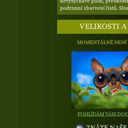
nevysychavé půdě, přednostn
podzimní zbarvení listů. Slu
VELIKOSTI A
MOMENTÁLNĚ NENÍ V
POHLÍDÁM VÁM DO