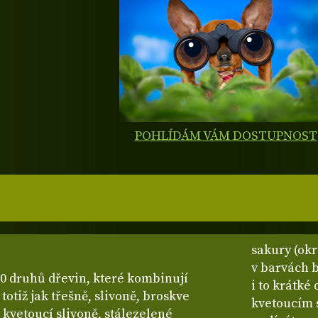
POHLÍDÁM VÁM DOSTUPNOST
sakury (ok
v barvách b
0 druhů dřevin, které kombinují
i to krátké
totiž jak třešně, slivoně, broskve
kvetoucím 
, kvetoucí slivoně, stálezelené