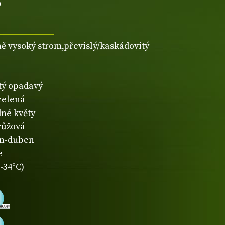
ně vysoký strom,převislý/kaskádovitý
atý opadavý
zelená
né květy
růžová
n-duben
e
-34°C)