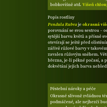
bobkovišně atd.
Višeň chlo
Popis rostliny
Pendula Rubra
je
okrasná vi
porovnání se svou sestrou – 
sytější barvu květů a přísně s
otevírají se ještě před olistě
zářivě růžové barvy v takovém
zavalen růžovým sněhem. Větš
března, je-li pěkné počasí, a p
dokvétání jejich barva nebled
Pěstební nároky a péče
Okrasné slivoně zvládnou té
podmáčené, ale nejhezčí bu