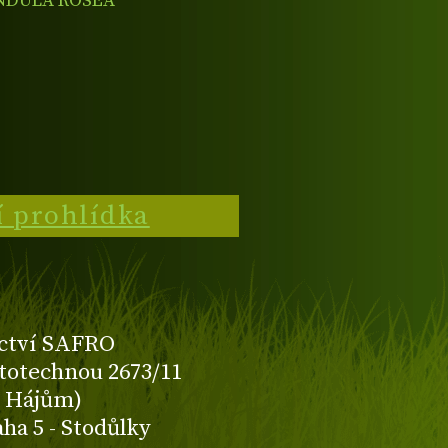
NDULA ROSEA'
í prohlídka
ctví SAFRO
totechnou 2673/11
K Hájům)
aha 5 - Stodůlky