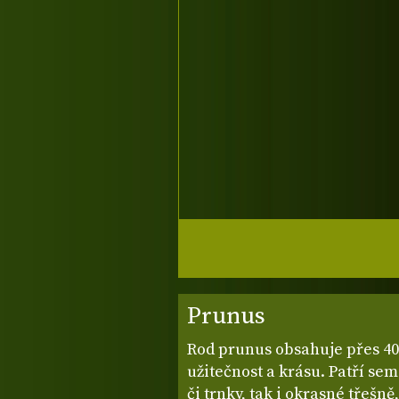
Prunus
Rod prunus obsahuje přes 40
užitečnost a krásu. Patří sem 
či trnky, tak i okrasné třešně