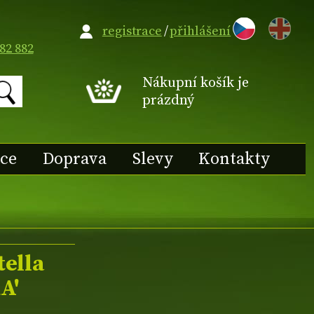
EN
registrace
/
přihlášení
82 882
Nákupní košík je
prázdný
ace
Doprava
Slevy
Kontakty
tella
A'
,