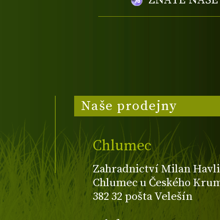
ZNÁTE NAŠ
Naše prodejny
Chlumec
Zahradnictví Milan Havli
Chlumec u Českého Kruml
382 32 pošta Velešín