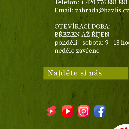
Telefon: + 420 776 881 881
Email: zahrada@havlis.c
OTEVÍRACÍ DOBA:
BŘEZEN AŽ ŘÍJEN
pondělí - sobota: 9 - 18 h
neděle zavřeno
Najděte si nás