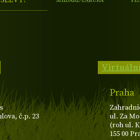
E
SLEVY?
SHIDARE-ZAKURA'
'PE
Virtuáln
Praha
s
Zahradni
ova, č.p. 23
ul. Za Mo
(roh ul. 
155 00 Pr