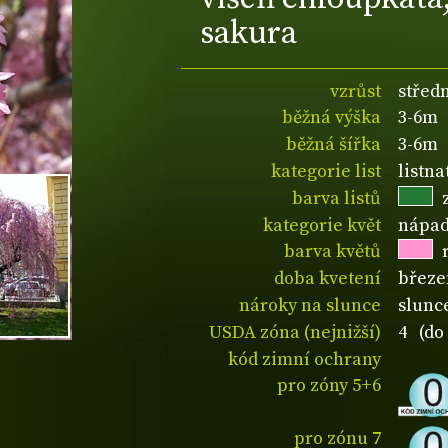
sakura
vzrůst
střed
běžná výška
3-6m
běžná šířka
3-6m
kategorie list
listn
barva listů
kategorie květ
nápad
barva květů
doba kvetení
březe
nároky na slunce
slunc
USDA zóna (nejnižší)
4 (do 
kód zimní ochrany
pro zóny 5+6
pro zónu 7