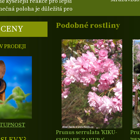
ě kyselejší reakce pro lepší
nečná poloha je důležitá pro
Podobné rostliny
 CENY
 PRODEJI
STUPNOST
Prunus serrulata 'KIKU-
Pru