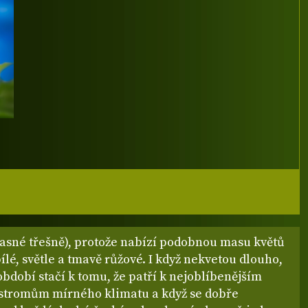
rasné třešně), protože nabízí podobnou masu květů
ílé, světle a tmavě růžové. I když nekvetou dlouho,
 období stačí k tomu, že patří k nejoblíbenějším
stromům mírného klimatu a když se dobře