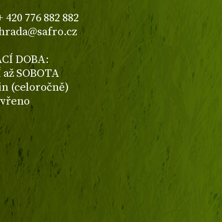
+ 420 776 882 882
ahrada@safro.cz
CÍ DOBA:
 až SOBOTA
din (celoročně)
avřeno