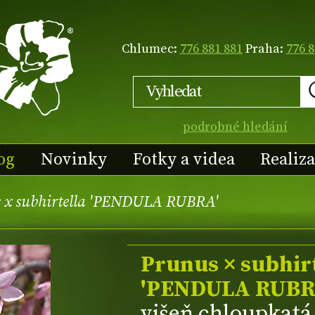
Chlumec:
776 881 881
Praha:
776 8
podrobné hledání
og
Novinky
Fotky a videa
Realiz
 x subhirtella 'PENDULA RUBRA'
Prunus × subhir
'PENDULA RUBR
višeň chloupkatá