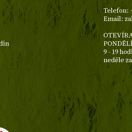
z
Telefon: 
Email: z
OTEVÍRA
odin
PONDĚLÍ
9 - 19 ho
neděle z