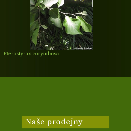
Pterostyrax corymbosa
Naše prodejny