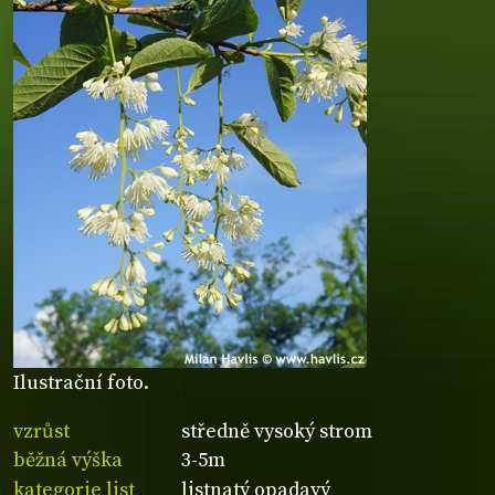
Ilustrační foto.
vzrůst
středně vysoký strom
běžná výška
3-5m
kategorie list
listnatý opadavý