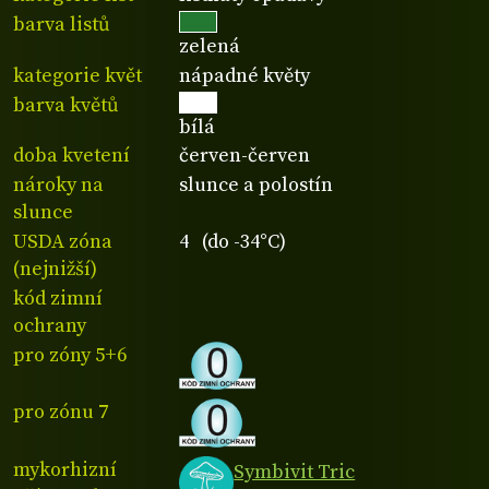
barva listů
zelená
kategorie květ
nápadné květy
barva květů
bílá
doba kvetení
červen-červen
nároky na
slunce a polostín
slunce
USDA zóna
4 (do -34°C)
(nejnižší)
kód zimní
ochrany
pro zóny 5+6
pro zónu 7
mykorhizní
Symbivit Tric