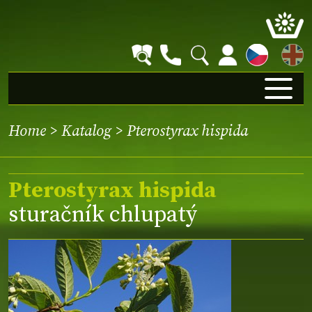
EN
Home
>
Katalog
> Pterostyrax hispida
Pterostyrax hispida
sturačník chlupatý