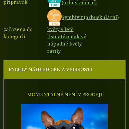
přípravek
(arbuskulární)
Symbivit (arbuskulární)
zařazena do
květy v létě
kategorií
listnatý opadavý
nápadné květy
rarity
RYCHLÝ NÁHLED CEN A VELIKOSTÍ
MOMENTÁLNĚ NENÍ V PRODEJI