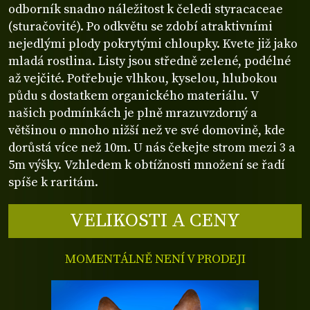
odborník snadno náležitost k čeledi styracaceae
(sturačovité). Po odkvětu se zdobí atraktivními
nejedlými plody pokrytými chloupky. Kvete již jako
mladá rostlina. Listy jsou středně zelené, podélné
až vejčité. Potřebuje vlhkou, kyselou, hlubokou
půdu s dostatkem organického materiálu. V
našich podmínkách je plně mrazuvzdorný a
většinou o mnoho nižší než ve své domovině, kde
dorůstá více než 10m. U nás čekejte strom mezi 3 a
5m výšky. Vzhledem k obtížnosti množení se řadí
spíše k raritám.
VELIKOSTI A CENY
MOMENTÁLNĚ NENÍ V PRODEJI