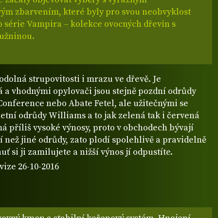
ým zbarvením, které byly pro svou neobvyklost
o série Vampira – kolekce ovocných dřevin s
dužninou.
odolná strupovitosti i mrazu ve dřevě. Je
á a vhodnými opylovači jsou stejně pozdní odrůdy
Conference nebo Abate Fetel, ale užitečnými se
 letní odrůdy Williams a to jak zelená tak i červená
 příliš vysoké výnosy, proto v obchodech bývají
í než jiné odrůdy, zato plodí spolehlivě a pravidelně
huť si ji zamilujete a nižší výnos jí odpustíte.
vize 26-10-2016