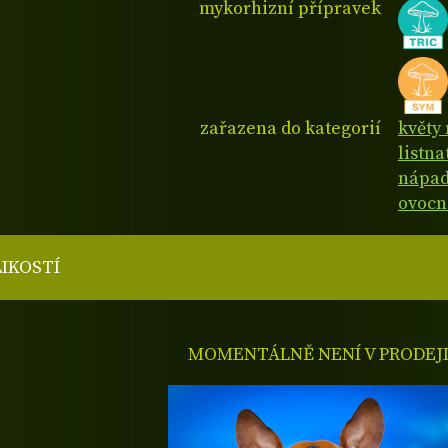
mykorhizní přípravek
zařazena do kategorií
květy 
listn
nápad
ovocn
LIKOSTÍ
MOMENTÁLNĚ NENÍ V PRODEJ