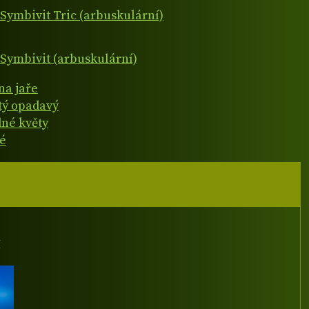
Symbivit Tric (arbuskulární)
Symbivit (arbuskulární)
na jaře
atý opadavý
né květy
é
I