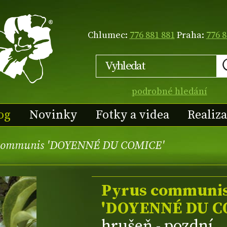
Chlumec:
776 881 881
Praha:
776 8
podrobné hledání
og
Novinky
Fotky a videa
Realiz
 communis 'DOYENNÉ DU COMICE'
Pyrus communi
'DOYENNÉ DU C
hrušeň - pozdní