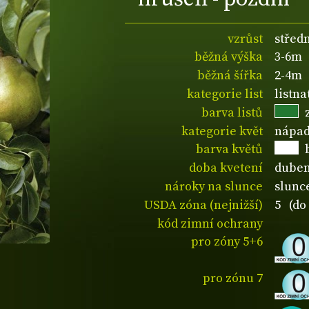
vzrůst
střed
běžná výška
3-6m
běžná šířka
2-4m
kategorie list
listn
barva listů
kategorie květ
nápad
barva květů
doba kvetení
duben
nároky na slunce
slunc
USDA zóna (nejnižší)
5 (do 
kód zimní ochrany
pro zóny 5+6
pro zónu 7