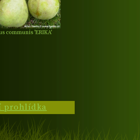
us communis 'ERIKA'
í prohlídka