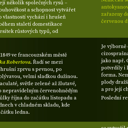
ejí několik společných rysů –
antokyanov
ouhověkost a schopnost vytvářet
zařazeny d
o vlastností vychází i hrušeň
červenou 
během staletí domestikace
esítek růstových typů, od
Je výborně 
cizosprašn
e 1849 ve francouzském městě
jako např. 
ka Robertova
. Řadí se mezi
potvrdily i
 hrušní zprvu s pevnou, po
forma. Nemá
lývavou, velmi sladkou dužinou.
plody dražš
aculaté, světle zelené až žlutavé,
a pro její c
bo nepravidelným červenohnědým
lky října do začátku listopadu a
Poslední re
ýdnech v chladném skladu, kde
ačátku ledna.