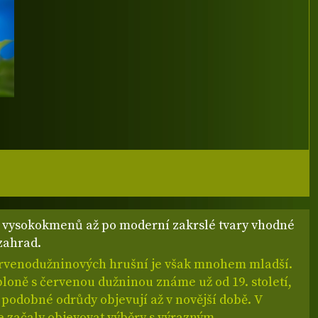
vysokokmenů až po moderní zakrslé tvary vhodné
zahrad.
ervenodužninových hrušní je však mnohem mladší.
loně s červenou dužninou známe už od 19. století,
 podobné odrůdy objevují až v novější době. V
 začaly objevovat výběry s výrazným