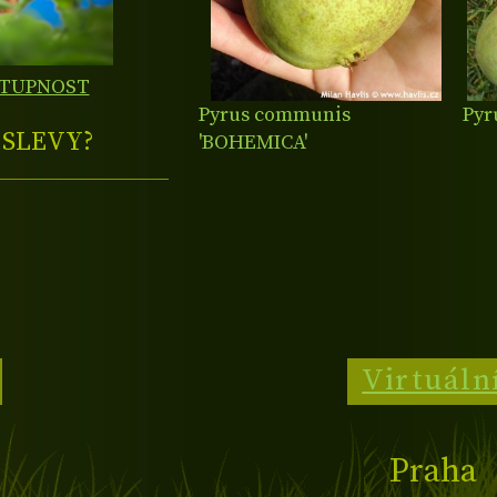
STUPNOST
Pyrus communis
Pyr
E
SLEVY?
'BOHEMICA'
Virtuáln
Praha