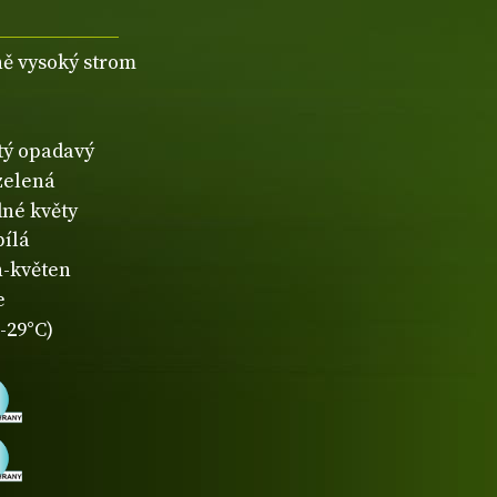
ně vysoký strom
atý opadavý
zelená
né květy
bílá
-květen
e
-29°C)