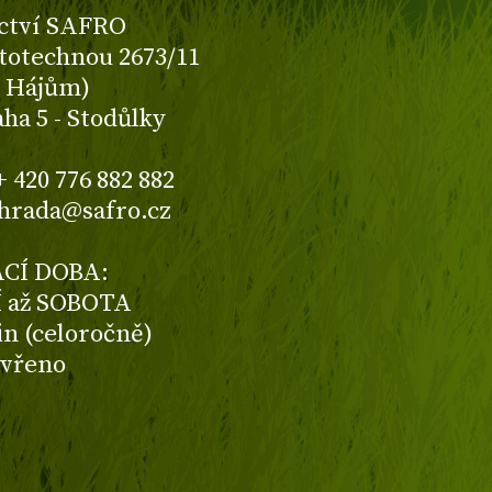
ctví SAFRO
totechnou 2673/11
K Hájům)
aha 5 - Stodůlky
+ 420 776 882 882
ahrada@safro.cz
CÍ DOBA:
 až SOBOTA
din (celoročně)
avřeno