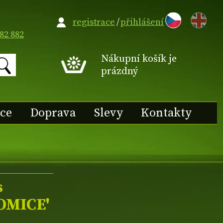
EN
registrace
/
přihlášení
82 882
Nákupní košík je
prázdný
ace
Doprava
Slevy
Kontakty
s
OMICE'