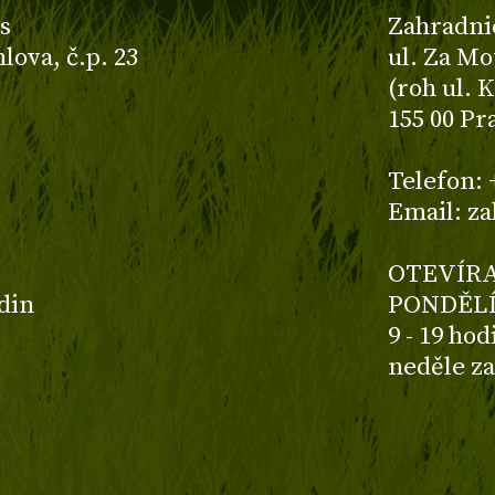
s
Zahradni
ova, č.p. 23
ul. Za Mo
(roh ul. 
155 00 Pr
z
Telefon: 
Email: z
OTEVÍRA
odin
PONDĚLÍ
9 - 19 ho
neděle z