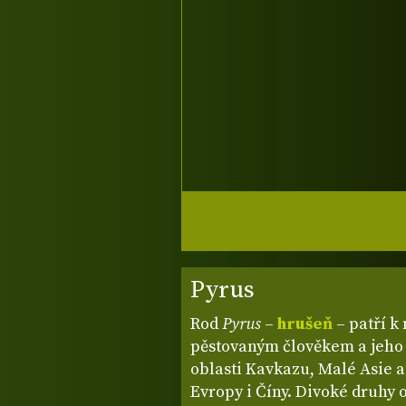
Pyrus
Rod
Pyrus
–
hrušeň
– patří 
pěstovaným člověkem a jeho h
oblasti Kavkazu, Malé Asie a
Evropy i Číny. Divoké druhy o