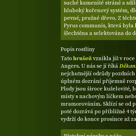
suché kamenité stráně a sdíl
hluboký kořenový systém, dl
pevné, pružné dřevo. Z těcht
Pyrus communis, která byla 
šlechtěna a selektována do d
Popis rostliny
Tato
hrušeň
vznikla již v roc
Angers. U nás se jí říká
Děkan
nejchutnější odrůdy pozdních
úplném dozrání příjemně rozp
Plody jsou široce kuželovité, b
místy s nachovým líčkem ne
mramorováním. Sklízí se od pů
poté dozrává po přibližně 4 t
vydrží do konce prosince až z