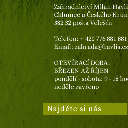
Zahradnictví Milan Havli
Chlumec u Českého Kruml
382 32 pošta Velešín
Telefon: + 420 776 881 881
Email: zahrada@havlis.c
OTEVÍRACÍ DOBA:
BŘEZEN AŽ ŘÍJEN
pondělí - sobota: 9 - 18 h
neděle zavřeno
Najděte si nás