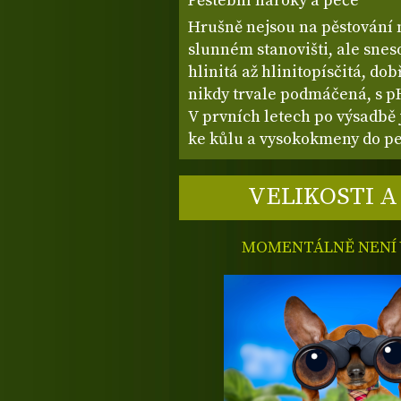
Pěstební nároky a péče
Hrušně nejsou na pěstování 
slunném stanovišti, ale snes
hlinitá až hlinitopísčitá, do
nikdy trvale podmáčená, s pH
V prvních letech po výsadbě
ke kůlu a vysokokmeny do p
VELIKOSTI A
MOMENTÁLNĚ NENÍ V