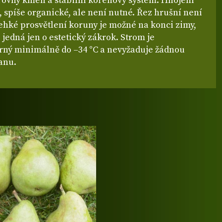
 rovný kmen a stabilní kořenový systém. Hnojení
, spíše organické, ale není nutné. Řez hrušní není
lehké prosvětlení koruny je možné na konci zimy,
e jedná jen o estetický zákrok. Strom je
ný minimálně do –34 °C a nevyžaduje žádnou
anu.