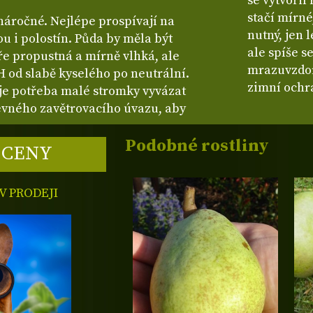
se vytvořil
stačí mírné
náročné. Nejlépe prospívají na
nutný, jen 
ou i polostín. Půda by měla být
ale spíše s
bře propustná a mírně vlhká, ale
mrazuvzdor
 od slabě kyselého po neutrální.
zimní ochr
 je potřeba malé stromky vyvázat
evného zavětrovacího úvazu, aby
Podobné rostliny
 CENY
 PRODEJI