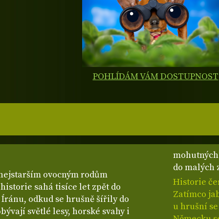
POHLÍDÁM VÁM DOSTUPNOST
mohutných 
do malých 
k nejstarším ovocným rodům
Historie č
istorie sahá tisíce let zpět do
Zatímco jab
 Íránu, odkud se hrušně šířily do
u hrušní se
bývají světlé lesy, horské svahy i
Německu se