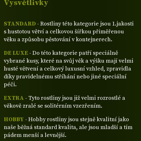
Vysvětlivky
STANDARD
- Rostliny této kategorie jsou 1.jakosti
s hustotou větví a celkovou šířkou přiměřenou
věku a způsobu pěstování v kontejnerech.
DE LUXE
- Do této kategorie patří speciálně
vybrané kusy, které na svůj věk a výšku mají velmi
husté větvení a celkový luxusní vzhled, zpravidla
díky pravidelnému stříhání nebo jiné speciální
péči.
EXTRA
- Tyto rostliny jsou již velmi rozrostlé a
věkově zralé se solitérním vzezřením.
HOBBY
- Hobby rostliny jsou stejně kvalitní jako
naše běžná standard kvalita, ale jsou mladší a tím
pádem menší a levnější.