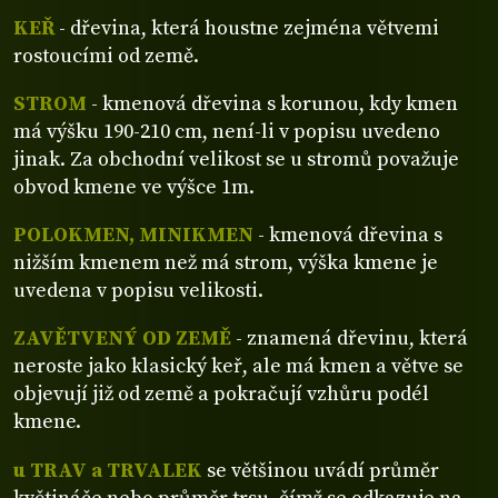
KEŘ
- dřevina, která houstne zejména větvemi
rostoucími od země.
STROM
- kmenová dřevina s korunou, kdy kmen
má výšku 190-210 cm, není-li v popisu uvedeno
jinak. Za obchodní velikost se u stromů považuje
obvod kmene ve výšce 1m.
POLOKMEN, MINIKMEN
- kmenová dřevina s
nižším kmenem než má strom, výška kmene je
uvedena v popisu velikosti.
ZAVĚTVENÝ OD ZEMĚ
- znamená dřevinu, která
neroste jako klasický keř, ale má kmen a větve se
objevují již od země a pokračují vzhůru podél
kmene.
u TRAV a TRVALEK
se většinou uvádí průměr