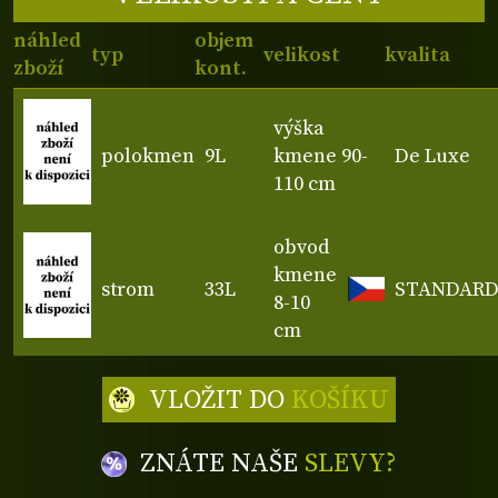
náhled
objem
typ
velikost
kvalita
zboží
kont.
výška
polokmen
9L
kmene 90-
De Luxe
110 cm
obvod
kmene
strom
33L
STANDAR
8-10
cm
VLOŽIT DO
KOŠÍKU
ZNÁTE NAŠE
SLEVY?