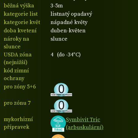
běžná výška
3-5m
kategorie list
listnatý opadavý
kategorie květ
nápadné květy
doba kvetení
duben-květen
nároky na
slunce
slunce
USDA zóna
4 (do -34°C)
(nejnižší)
kód zimní
ochrany
pro zóny 5+6
pro zónu 7
mykorhizní
Symbivit Tric
přípravek
(arbuskulární)