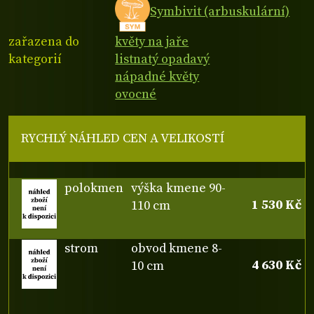
Symbivit (arbuskulární)
zařazena do
květy na jaře
kategorií
listnatý opadavý
nápadné květy
ovocné
RYCHLÝ NÁHLED CEN A VELIKOSTÍ
polokmen
výška kmene 90-
1 530 Kč
110 cm
strom
obvod kmene 8-
4 630 Kč
10 cm