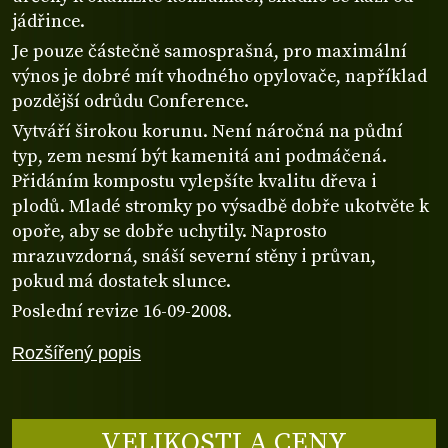
jádřince.
Je pouze částečně samosprašná, pro maximální
výnos je dobré mít vhodného opylovače, například
pozdější odrůdu Conference.
Vytváří širokou korunu. Není náročná na půdní
typ, zem nesmí být kamenitá ani podmáčená.
Přidáním kompostu vylepšíte kvalitu dřeva i
plodů. Mladé stromky po výsadbě dobře ukotvěte k
opoře, aby se dobře uchytily. Naprosto
mrazuvzdorná, snáší severní stěny i průvan,
pokud má dostatek slunce.
Poslední revize 16-09-2008.
Rozšířený popis
VELIKOSTI A CENY