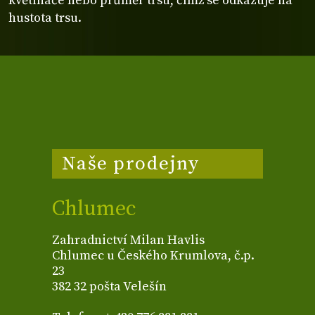
květináče nebo průměr trsu, čímž se odkazuje na
hustota trsu.
Naše prodejny
Chlumec
Zahradnictví Milan Havlis
Chlumec u Českého Krumlova, č.p.
23
382 32 pošta Velešín