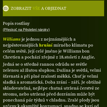
ZOBRAZIT
VŠE
A OBJEDNAT
Popis rostliny
(Přeskoč na Pěstební nároky)
Williams
je jednou z nejznámějších a
nejpěstovanějších
hrušní
mírného klimatu po
celém světě. Její celé jméno je Williams bon
Chretien a pochází zřejmě z 18.století z Anglie.
Jedná se o středně rannou odrůdu se světle
zelenou až žlutou slupkou. Dužina je světlá, velmi
šťavnatá a při plné zralosti měkká. Chuť je velmi
sladká a aromatická. Doba zrání – září. Je obtížně
skladovatelná, nejlépe chutná utržená čerstvě ze
stromu, nebo utržená před dozráním může být
ponechaná pár týdnů v chladnu. Zralé plody jsou
určeny k okamžité konzumaci, snadno se kazí od