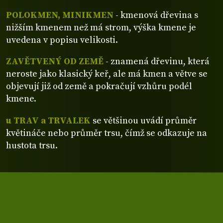
POLOKMEN, MINIKMEN
- kmenová dřevina s
nižším kmenem než má strom, výška kmene je
uvedena v popisu velikosti.
ZAVĚTVENÝ OD ZEMĚ
- znamená dřevinu, která
neroste jako klasický keř, ale má kmen a větve se
objevují již od země a pokračují vzhůru podél
kmene.
u TRAV a TRVALEK
se většinou uvádí průměr
květináče nebo průměr trsu, čímž se odkazuje na
hustota trsu.