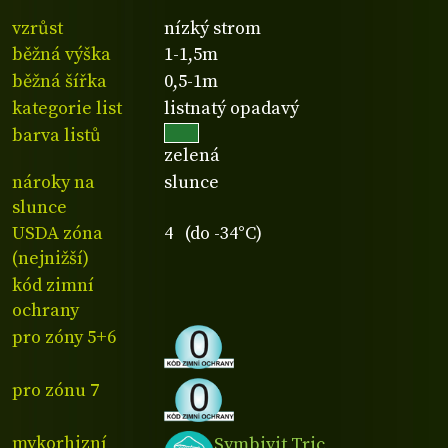
vzrůst
nízký strom
běžná výška
1-1,5m
běžná šířka
0,5-1m
kategorie list
listnatý opadavý
barva listů
zelená
nároky na
slunce
slunce
USDA zóna
4 (do -34°C)
(nejnižší)
kód zimní
ochrany
pro zóny 5+6
pro zónu 7
mykorhizní
Symbivit Tric