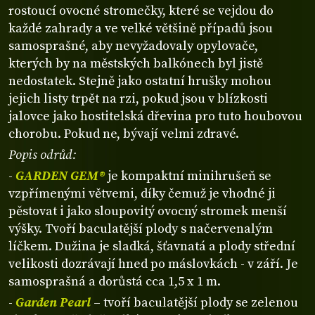
rostoucí ovocné stromečky, které se vejdou do
každé zahrady a ve velké většině případů jsou
samosprašné, aby nevyžadovaly opylovače,
kterých by na městských balkónech byl jistě
nedostatek. Stejně jako ostatní hrušky mohou
jejich listy trpět na rzi, pokud jsou v blízkosti
jalovce jako hostitelská dřevina pro tuto houbovou
chorobu. Pokud ne, bývají velmi zdravé.
Popis odrůd:
-
GARDEN GEM®
je kompaktní minihrušeň se
vzpřímenými větvemi, díky čemuž je vhodné ji
pěstovat i jako sloupovitý ovocný stromek menší
výšky. Tvoří baculatější plody s načervenalým
líčkem. Dužina je sladká, šťavnatá a plody střední
velikosti dozrávají hned po máslovkách - v září. Je
samosprašná a dorůstá cca 1,5 x 1 m.
-
Garden Pearl
– tvoří baculatější plody se zelenou