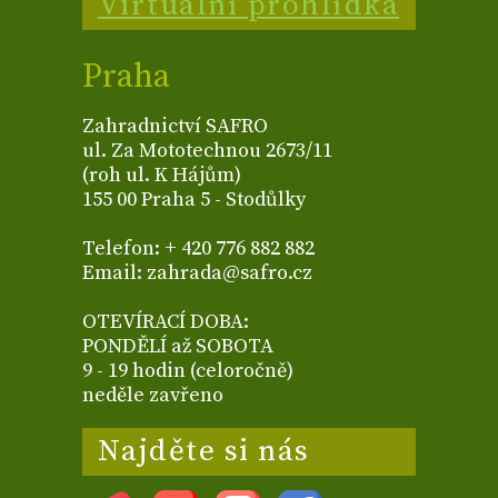
Virtuální prohlídka
Praha
Zahradnictví SAFRO
ul. Za Mototechnou 2673/11
(roh ul. K Hájům)
155 00 Praha 5 - Stodůlky
Telefon: + 420 776 882 882
Email: zahrada@safro.cz
OTEVÍRACÍ DOBA:
PONDĚLÍ až SOBOTA
9 - 19 hodin (celoročně)
neděle zavřeno
Najděte si nás