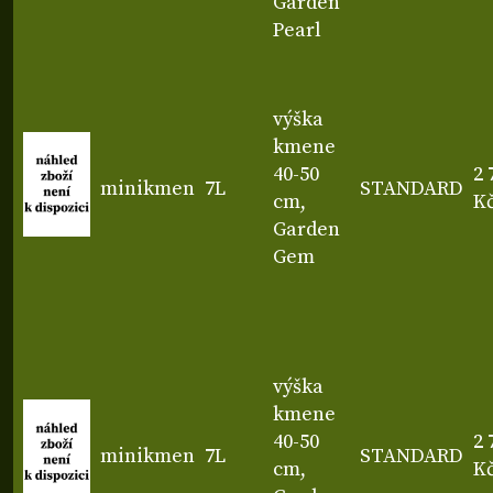
Garden
Pearl
výška
kmene
40-50
2 
minikmen
7L
STANDARD
cm,
K
Garden
Gem
výška
kmene
40-50
2 
minikmen
7L
STANDARD
cm,
K