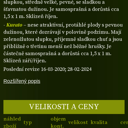
slupkou, středně velké, pevné, se sladkou a
šťavnatou dužinou. Je samosprašná a dorůstá cca
1,5 x 1 m. Sklizeň říjen.
-
Kurato
– nese atraktivní, protáhlé plody s pevnou
dužinou, které dozrávají v polovině podzimu. Mají
zelenožlutou slupku, příjemně sladkou chuť a jsou
přibližně o třetinu menší než běžné hrušky. Je
částečně samosprašná a dorůstá cca 1,5 x 1 m.
Sklizeň září/říjen.
Poslední revize 16-03-2020; 28-02-2024
Rozšířený popis
VELIKOSTI A CENY
náhled
objem
typ
velikost
kvalita
ce
zboží
kont.