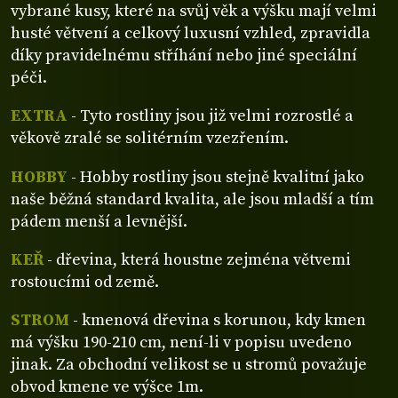
vybrané kusy, které na svůj věk a výšku mají velmi
husté větvení a celkový luxusní vzhled, zpravidla
díky pravidelnému stříhání nebo jiné speciální
péči.
EXTRA
- Tyto rostliny jsou již velmi rozrostlé a
věkově zralé se solitérním vzezřením.
HOBBY
- Hobby rostliny jsou stejně kvalitní jako
naše běžná standard kvalita, ale jsou mladší a tím
pádem menší a levnější.
KEŘ
- dřevina, která houstne zejména větvemi
rostoucími od země.
STROM
- kmenová dřevina s korunou, kdy kmen
má výšku 190-210 cm, není-li v popisu uvedeno
jinak. Za obchodní velikost se u stromů považuje
obvod kmene ve výšce 1m.