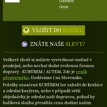
Garden
Gem
VLOŽIT DO
KOŠÍKU
ZNÁTE NAŠE
SLEVY?
Veškeré zboží si můžete vyzvednout osobně v
prodejně, nebo nechat dodat zvolenou formou
dopravy - KURÝREM / AUTEM. Zde je
ceník
přepravného
. Dodáváme i na Slovensko.
Položky označené KURÝREM lze zabalit do krabice
a odeslat kurýrem, nebo v případě větší
objednávky je odeslat naší dopravou, pokud by
balíková služba přesáhla cenu dodání naším