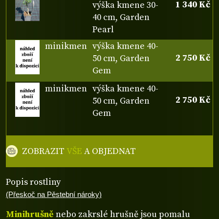
1 340 Kč
výška kmene 30-
40 cm, Garden
Pearl
minikmen
výška kmene 40-
2 750 Kč
50 cm, Garden
Gem
minikmen
výška kmene 40-
2 750 Kč
50 cm, Garden
Gem
ZOBRAZIT
VŠE
A OBJEDNAT
Popis rostliny
(Přeskoč na Pěstební nároky)
Minihrušně
nebo zakrslé hrušně jsou pomalu