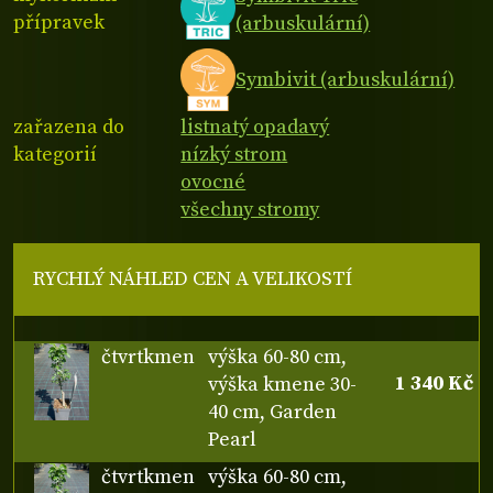
přípravek
(arbuskulární)
Symbivit (arbuskulární)
zařazena do
listnatý opadavý
kategorií
nízký strom
ovocné
všechny stromy
RYCHLÝ NÁHLED CEN A VELIKOSTÍ
čtvrtkmen
výška 60-80 cm,
1 340 Kč
výška kmene 30-
40 cm, Garden
Pearl
čtvrtkmen
výška 60-80 cm,