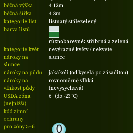
běžná výška
4-12m
běžná šířka
4-8m
kategorie list
listnatý stálezelený
barva listů
různobarevné: stříbrná a zelená
kategorie květ
nevýrazné květy / nekvete
nároky na
slunce
slunce
nároky na půdu
jakákoli (od kyselá po zásaditou)
nároky na
rovnoměrně vlhká
vlhkost půdy
(nevysychavá)
USDA zóna
6 (do -23°C)
(nejnižší)
kód zimní
ochrany
pro zóny 5+6