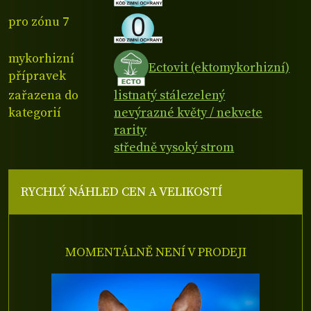
pro zónu 7
mykorhizní
Ectovit (ektomykorhizní)
přípravek
zařazena do
listnatý stálezelený
kategorií
nevýrazné květy / nekvete
rarity
středně vysoký strom
RYCHLÝ NÁHLED CEN A VELIKOSTÍ
MOMENTÁLNĚ NENÍ V PRODEJI