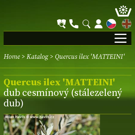
EN
Home
>
Katalog
> Quercus ilex 'MATTEINI'
Quercus ilex 'MATTEINI'
dub cesmínový (stálezelený
dub)