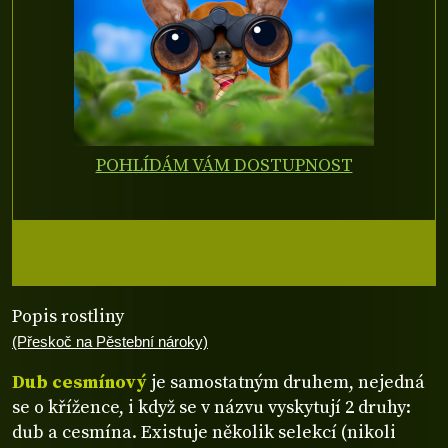
POHLÍDÁM VÁM DOSTUPNOST
Popis rostliny
(Přeskoč na Pěstební nároky)
Dub cesmínový
je samostatným druhem, nejedná
se o křížence, i když se v názvu vyskytují 2 druhy:
dub a cesmína. Existuje několik selekcí (nikoli