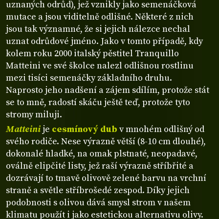
uznaných odrůd), jež vznikly jako semenáčková
mutace a jsou viditelně odlišné. Některé z nich
jsou tak významné, že si jejich nálezce nechal
uznat odrůdové jméno. Jako v tomto případě, kdy
kolem roku 2000 italský pěstitel Tranquillo
Matteini ve své školce nalezl odlišnou rostlinu
mezi tisíci semenáčky základního druhu.
Naprosto jeho nadšení a zájem sdílím, protože stát
se to mně, radostí skáču ještě teď, protože tyto
stromy miluji.
Matteini
je
cesmínový dub
v mnohém odlišný od
svého rodiče. Nese výrazně větší (8-10 cm dlouhé),
dokonalé hladké, na omak plstnaté, neopadavé,
oválně elipčité listy, jež raší výrazně stříbřité a
dozrávají to tmavě olivově zelené barvu na vrchní
straně a světle stříbrošedé zespod. Díky jejich
podobnosti s olivou dává smysl strom v našem
klimatu použít i jako estetickou alternativu olivy.