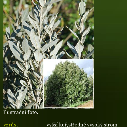
Ilustrační foto.
vzrůst
vyšší keř,středně vysoký strom