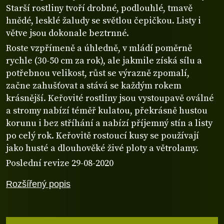
Starší rostliny tvoří drobné, podlouhlé, tmavě
hnědé, lesklé žaludy se světlou čepičkou. Listy i
větve jsou dokonale beztrnné.
Roste vzpřímeně a úhledně, v mládí poměrně
rychle (30-50 cm za rok), ale jakmile získá sílu a
potřebnou velikost, růst se výrazně zpomalí,
začne zahušťovat a stává se každým rokem
krásnější. Keřovité rostliny jsou vystoupavě oválné
a stromy nabízí téměř kulatou, překrásně hustou
korunu i bez stříhání a nabízí příjemný stín a listy
po celý rok. Keřovitě rostoucí kusy se používají
jako husté a dlouhověké živé ploty a větrolamy.
Poslední revize 29-08-2020
Rozšířený popis