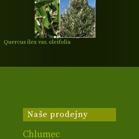
Quercus ilex var. oleifolia
Naše prodejny
Chlumec