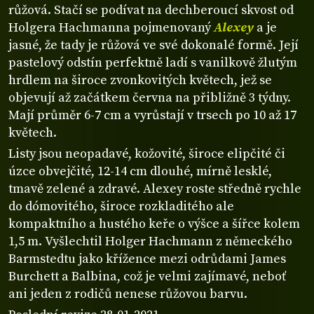
růžová. Stačí se podívat na dechberoucí skvost od
Holgera Hachmanna pojmenovaný
Alexey
a je
jasné, že tady je růžová ve své dokonalé formě. Její
pastelový odstín perfektně ladí s vanilkově žlutým
hrdlem na široce zvonkovitých květech, jež se
objevují až začátkem června na přibližně 3 týdny.
Mají průměr 6-7 cm a vyrůstají v trsech po 10 až 17
květech.
Listy jsou neopadavé, kožovité, široce elipčité či
úzce obvejčité, 12-14 cm dlouhé, mírně lesklé,
tmavě zelené a zdravé. Alexey roste středně rychle
do dómovitého, široce rozkladitého ale
kompaktního a hustého keře o výšce a šířce kolem
1,5 m. Vyšlechtil Holger Hachmann z německého
Barmstedtu jako křížence mezi odrůdami James
Burchett a Balbina, což je velmi zajímavé, neboť
ani jeden z rodičů nenese růžovou barvu.