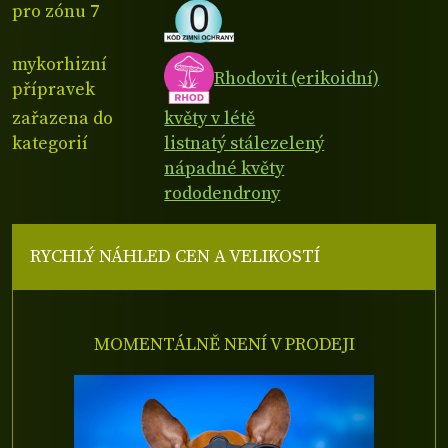
pro zónu 7
mykorhizní
Rhodovit (erikoidní)
přípravek
zařazena do
květy v létě
kategorií
listnatý stálezelený
nápadné květy
rododendrony
RYCHLÝ NÁHLED CEN A VELIKOSTÍ
MOMENTÁLNĚ NENÍ V PRODEJI