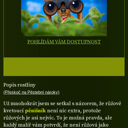
POHLÍDÁM VÁM DOSTUPNOST
Popis rostliny
(Přeskoč na Pěstební nároky)
Už mnohokrát jsem se setkal s názorem, že růžově
kvetoucí
pěnišník
není nic extra, protože
růžových je asi nejvíc. To je možná pravda, ale
každý malíř vám potvrdí, že není růžová jako