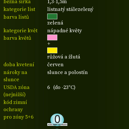
běžná šířka
1,3-1,5m
kategorie list
listnatý stálezelený
barva listů
zelená
kategorie květ
nápadné květy
barva květů
+
růžová a žlutá
doba kvetení
červen
nároky na
slunce a polostín
slunce
USDA zóna
6 (do -23°C)
(nejnižší)
kód zimní
ochrany
pro zóny 5+6