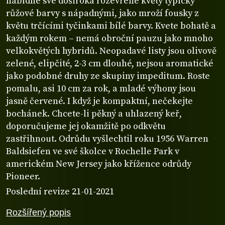
nabídne své doširoka rozevřené květy typicky
růžové barvy s nápadnými, jako mroží fousky z
květu trčícími tyčinkami bílé barvy. Kvete bohatě a
každým rokem – nemá obroční pauzu jako mnoho
velkokvětých hybridů. Neopadavé listy jsou olivově
zelené, elipčité, 2-3 cm dlouhé, nejsou aromatické
jako podobné druhy ze skupiny impeditum. Roste
pomalu, asi 10 cm za rok, a mladé výhony jsou
jasně červené. I když je kompaktní, nečekejte
bochánek. Chcete-li pěkný a uhlazený keř,
doporučujeme jej okamžitě po odkvětu
zastřihnout. Odrůdu vyšlechtil roku 1956 Warren
Baldsiefen ve své školce v Rochelle Park v
americkém New Jersey jako křížence odrůdy
Pioneer.
Poslední revize 21-01-2021
Rozšířený popis