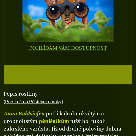
POHLÍDÁM VÁM DOSTUPNOST
Popis rostliny
(Přeskoč na Pěstební nároky)
Anna Baldsiefen
patří k drobnokvětým a
drobnolistým
pěnišníkům
nižšího, nikoli
zakrslého vzrůstu. Již od druhé poloviny dubna