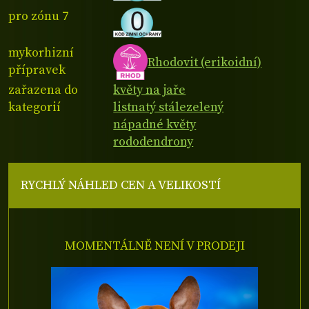
pro zónu 7
mykorhizní
Rhodovit (erikoidní)
přípravek
zařazena do
květy na jaře
kategorií
listnatý stálezelený
nápadné květy
rododendrony
RYCHLÝ NÁHLED CEN A VELIKOSTÍ
MOMENTÁLNĚ NENÍ V PRODEJI