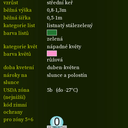
vzrůst
střední keř
běžná výška
0,8-1,3m
běžná šířka
0,5-1m
kategorie list
listnatý stálezelený
barva listů
zelená
kategorie květ
nápadné květy
barva květů
růžová
doba kvetení
duben-květen
nároky na
slunce a polostín
slunce
USDA zóna
5b (do -27°C)
(nejnižší)
kód zimní
ochrany
pro zóny 5+6