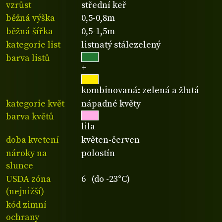
vzrůst
střední keř
běžná výška
0,5-0,8m
běžná šířka
0,5-1,5m
kategorie list
listnatý stálezelený
barva listů
+
kombinovaná: zelená a žlutá
kategorie květ
nápadné květy
barva květů
lila
doba kvetení
květen-červen
nároky na
polostín
slunce
USDA zóna
6 (do -23°C)
(nejnižší)
kód zimní
ochrany