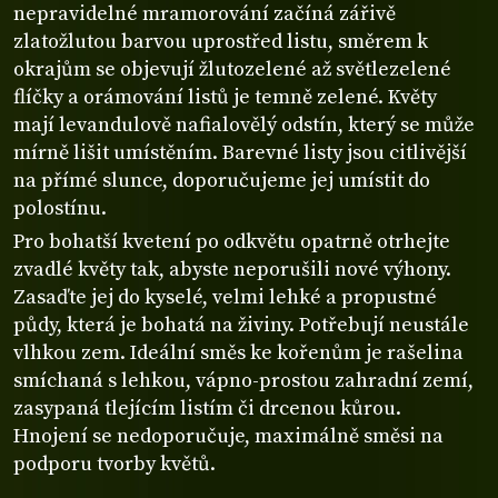
nepravidelné mramorování začíná zářivě
zlatožlutou barvou uprostřed listu, směrem k
okrajům se objevují žlutozelené až světlezelené
flíčky a orámování listů je temně zelené. Květy
mají levandulově nafialovělý odstín, který se může
mírně lišit umístěním. Barevné listy jsou citlivější
na přímé slunce, doporučujeme jej umístit do
polostínu.
Pro bohatší kvetení po odkvětu opatrně otrhejte
zvadlé květy tak, abyste neporušili nové výhony.
Zasaďte jej do kyselé, velmi lehké a propustné
půdy, která je bohatá na živiny. Potřebují neustále
vlhkou zem. Ideální směs ke kořenům je rašelina
smíchaná s lehkou, vápno-prostou zahradní zemí,
zasypaná tlejícím listím či drcenou kůrou.
Hnojení se nedoporučuje, maximálně směsi na
podporu tvorby květů.