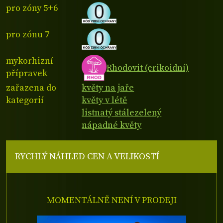
pro zóny 5+6
pro zónu 7
mykorhizní
Rhodovit (erikoidní)
přípravek
zařazena do
květy na jaře
kategorií
květy v létě
listnatý stálezelený
nápadné květy
RYCHLÝ NÁHLED CEN A VELIKOSTÍ
MOMENTÁLNĚ NENÍ V PRODEJI