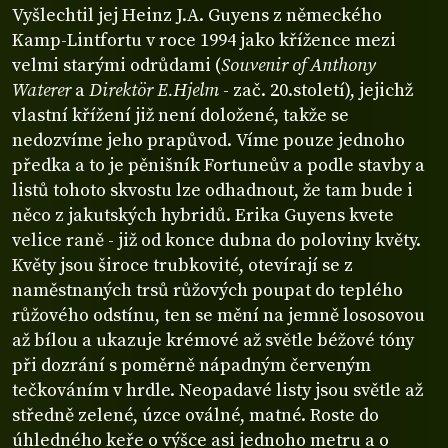
Vyšlechtil jej Heinz J.A. Guyens z německého
Kamp-Lintfortu v roce 1994 jako křížence mezi
velmi starými odrůdami (
Souvenir of Anthony
Waterer
a
Direktör E.Hjelm
- zač. 20.století), jejichž
vlastní křížení již není doložené, takže se
nedozvíme jeho prapůvod. Víme pouze jednoho
předka a to je pěnišník Fortuneův a podle stavby a
listů tohoto skvostu lze odhadnout, že tam bude i
něco z jakutských hybridů. Erika Guyens kvete
velice raně - již od konce dubna do poloviny květy.
Květy jsou široce trubkovité, otevírají se z
naměstnaných trsů růžových poupat do teplého
růžového odstínu, ten se mění na jemně lososovou
až bílou a ukazuje krémové až světle béžové tóny
při dozrání s poměrně nápadným červeným
tečkováním v hrdle. Neopadavé listy jsou světle až
středně zelené, úzce oválné, matné. Roste do
úhledného keře o výšce asi jednoho metru a o