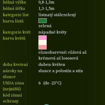
běžná výška
0,8-1,3m
běžná šířka
1,3-1,5m
kategorie list
listnatý stálezelený
barva listů
zelená
kategorie květ
nápadné květy
barva květů
různobarevné: růžová až
krémová až lososová
doba kvetení
duben-květen
nároky na
slunce a polostín a stín
slunce
USDA zóna
6 (do -23°C)
(nejnižší)
kód zimní
ochrany