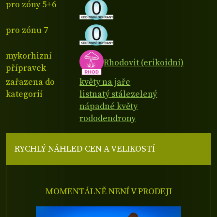
pro zóny 5+6
pro zónu 7
mykorhizní
Rhodovit (erikoidní)
přípravek
zařazena do
květy na jaře
kategorií
listnatý stálezelený
nápadné květy
rododendrony
RYCHLÝ NÁHLED CEN A VELIKOSTÍ
MOMENTÁLNĚ NENÍ V PRODEJI