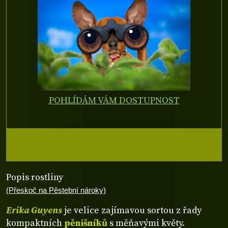
POHLÍDÁM VÁM DOSTUPNOST
Popis rostliny
(Přeskoč na Pěstební nároky)
Erika Guyens
je velice zajímavou sortou z řady
kompaktních
pěnišníků
s měňavými květy.