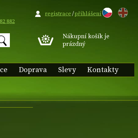
EN
registrace
/
přihlášení
82 882
Nákupní košík je
prázdný
ace
Doprava
Slevy
Kontakty