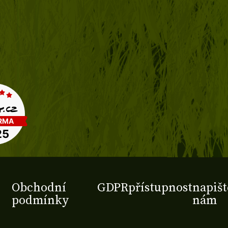
Obchodní
GDPR
přístupnost
napišt
podmínky
nám