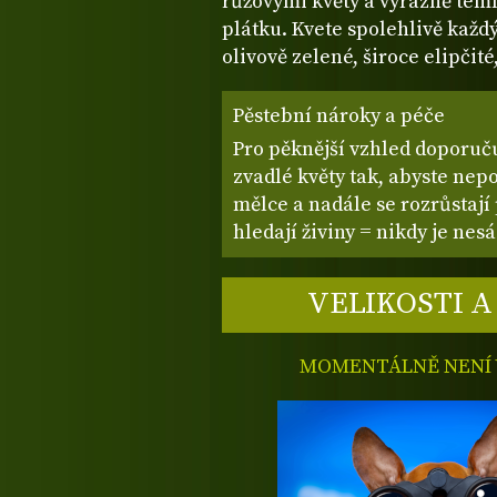
růžovými květy a výrazně te
plátku. Kvete spolehlivě každ
olivově zelené, široce elipčité,
Pěstební nároky a péče
Pro pěknější vzhled doporuč
zvadlé květy tak, abyste nep
mělce a nadále se rozrůstaj
hledají živiny = nikdy je nes
VELIKOSTI A
MOMENTÁLNĚ NENÍ V