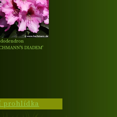
dodendron
ACHMANN'S DIADEM'
í prohlídka