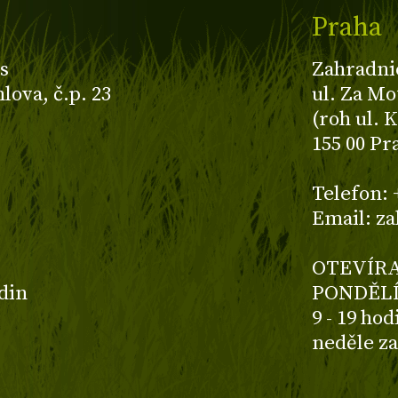
Praha
s
Zahradni
ova, č.p. 23
ul. Za Mo
(roh ul. 
155 00 Pr
z
Telefon: 
Email: z
OTEVÍRA
odin
PONDĚLÍ
9 - 19 ho
neděle z