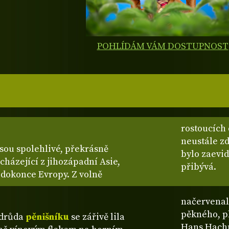
POHLÍDÁM VÁM DOSTUPNOST
rostoucích 
neustále zd
jsou spolehlivé, překrásně
bylo zaevid
cházející z jihozápadní Asie,
přibývá.
 dokonce Evropy. Z volně
načervenal
pěkného, pl
odrůda
pěnišníku
se zářivě lila
Hans Hach