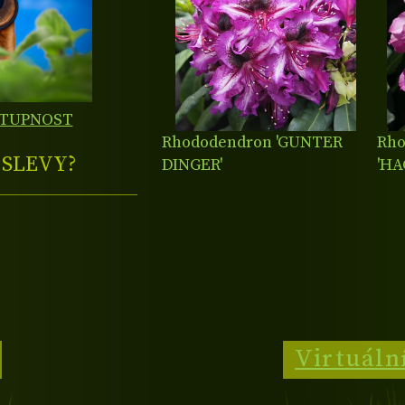
STUPNOST
Rhododendron 'GUNTER
Rho
E
SLEVY?
DINGER'
'H
Virtuáln