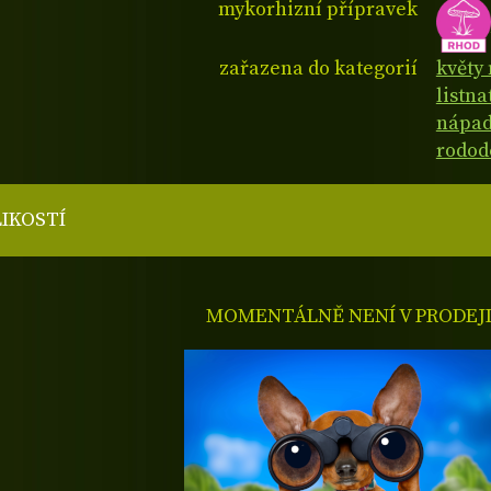
mykorhizní přípravek
zařazena do kategorií
květy 
listna
nápad
rodod
LIKOSTÍ
MOMENTÁLNĚ NENÍ V PRODEJ