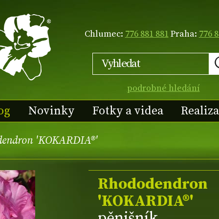
Chlumec:
776 881 881
Praha:
776 8
podrobné hledání
og
Novinky
Fotky a videa
Realiz
dendron 'KOKARDIA®'
Rhododendron
'KOKARDIA®'
pěnišník