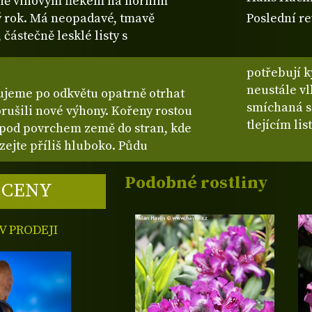
mně vínovým flekem na horním
ý rok. Má neopadavé, tmavě
Poslední re
 částečně lesklé listy s
potřebují k
neustále vl
ujeme po odkvětu opatrně otrhat
smíchaná s
orušili nové výhony. Kořeny rostou
tlejícím li
í pod povrchem země do stran, kde
ázejte příliš hluboko. Půdu
Podobné rostliny
 CENY
 PRODEJI