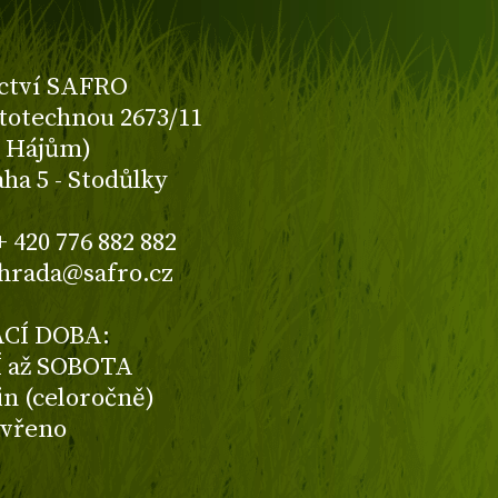
ctví SAFRO
totechnou 2673/11
K Hájům)
aha 5 - Stodůlky
+ 420 776 882 882
ahrada@safro.cz
CÍ DOBA:
 až SOBOTA
din (celoročně)
avřeno