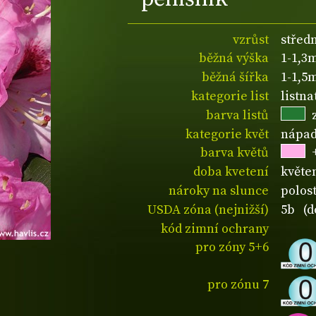
vzrůst
středn
běžná výška
1-1,3
běžná šířka
1-1,5
kategorie list
listna
barva listů
kategorie květ
nápad
barva květů
doba kvetení
květe
nároky na slunce
polos
USDA zóna (nejnižší)
5b (d
kód zimní ochrany
pro zóny 5+6
pro zónu 7