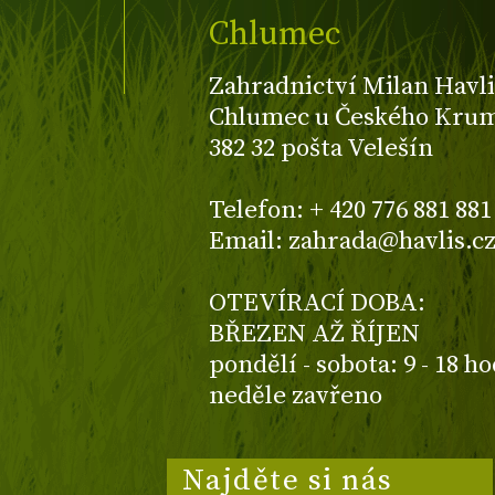
Chlumec
Zahradnictví Milan Havli
Chlumec u Českého Kruml
382 32 pošta Velešín
Telefon: + 420 776 881 881
Email: zahrada@havlis.c
OTEVÍRACÍ DOBA:
BŘEZEN AŽ ŘÍJEN
pondělí - sobota: 9 - 18 h
neděle zavřeno
Najděte si nás