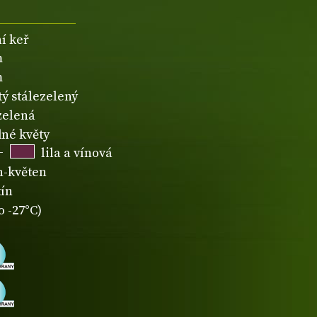
í keř
m
m
tý stálezelený
zelená
né květy
+
lila a vínová
n-květen
tín
o -27°C)