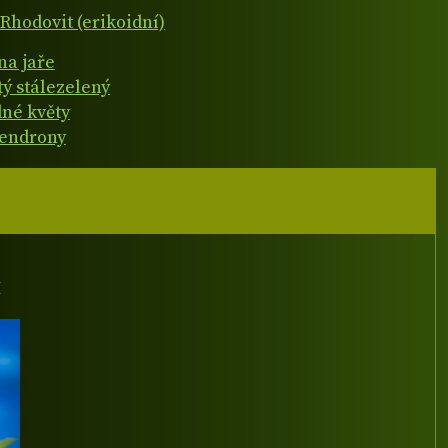
Rhodovit (erikoidní)
na jaře
tý stálezelený
né květy
endrony
I