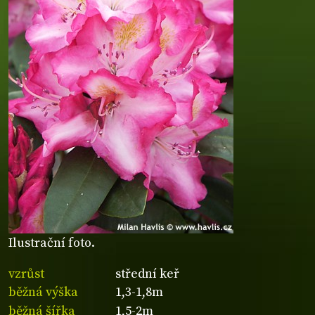
Ilustrační foto.
vzrůst
střední keř
běžná výška
1,3-1,8m
běžná šířka
1,5-2m