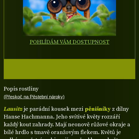
POHLÍDÁM VÁM DOSTUPNOST
Popis rostliny
(Přeskoč na Pěstební nároky)
Lausitz
je parádní kousek mezi
pěnišníky
z dílny
Hanse Hachmanna. Jeho svítivé květy rozzáří
každý kout zahrady. Mají neonově růžové okraje a
bílé hrdlo s tmavě oranžovým flekem. Květů je