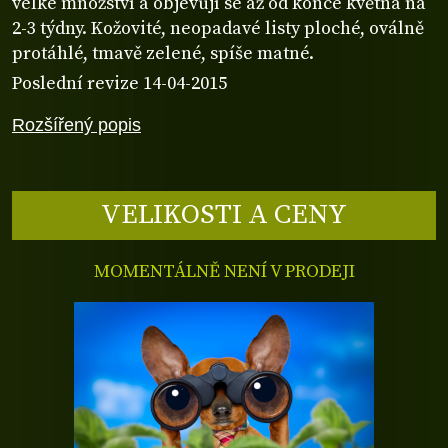
velké množství a objevují se až od konce května na
2-3 týdny. Kožovité, neopadavé listy ploché, oválně
protáhlé, tmavě zelené, spíše matné.
Poslední revize 14-04-2015
Rozšířený popis
VELIKOSTI A CENY
MOMENTÁLNĚ NENÍ V PRODEJI