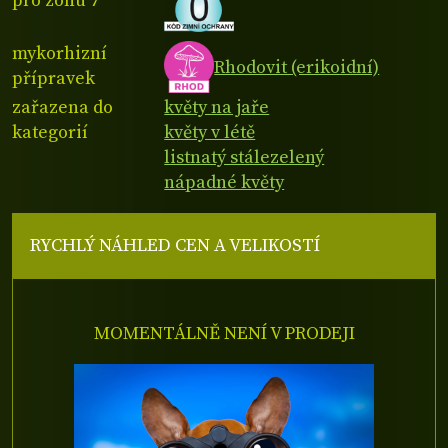
pro zónu 7
mykorhizní
Rhodovit (erikoidní)
přípravek
zařazena do
květy na jaře
kategorií
květy v létě
listnatý stálezelený
nápadné květy
RYCHLÝ NÁHLED CEN A VELIKOSTÍ
MOMENTÁLNĚ NENÍ V PRODEJI