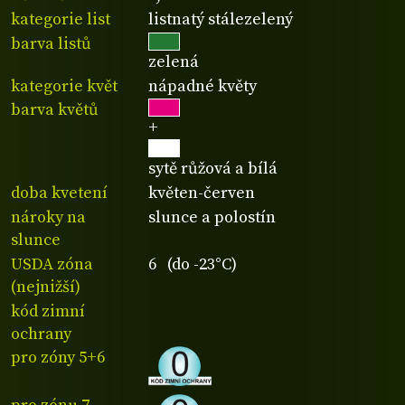
kategorie list
listnatý stálezelený
barva listů
zelená
kategorie květ
nápadné květy
barva květů
+
sytě růžová a bílá
doba kvetení
květen-červen
nároky na
slunce a polostín
slunce
USDA zóna
6 (do -23°C)
(nejnižší)
kód zimní
ochrany
pro zóny 5+6