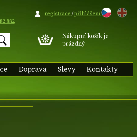
EN
registrace
/
přihlášení
82 882
Nákupní košík je
prázdný
ace
Doprava
Slevy
Kontakty