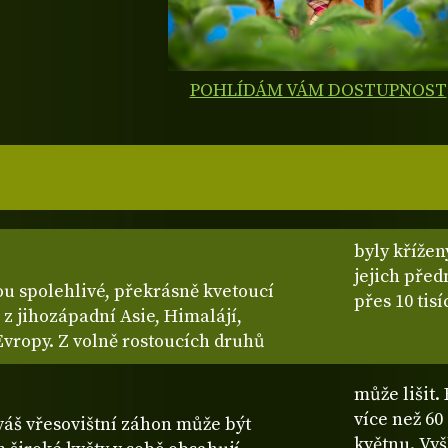
POHLÍDÁM VÁM DOSTUPNOST
byly křížen
jejich před
ou spolehlivé, překrásně kvetoucí
přes 10 tisí
 z jihozápadní Asie, Himalájí,
vropy. Z volně rostoucích druhů
může lišit.
více než 60
áš vřesovištní záhon může být
květnu. Vy