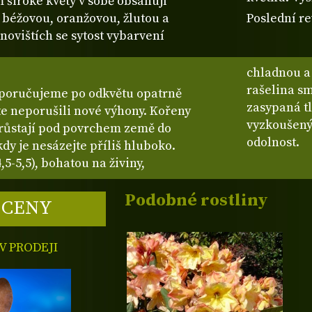
m široké květy v sobě obsahují
 béžovou, oranžovou, žlutou a
Poslední re
novištích se sytost vybarvení
chladnou a
rašelina s
doporučujeme po odkvětu opatrně
zasypaná tl
ste neporušili nové výhony. Kořeny
vyzkoušený 
zrůstají pod povrchem země do
odolnost.
kdy je nesázejte příliš hluboko.
5-5,5), bohatou na živiny,
Podobné rostliny
 CENY
 PRODEJI