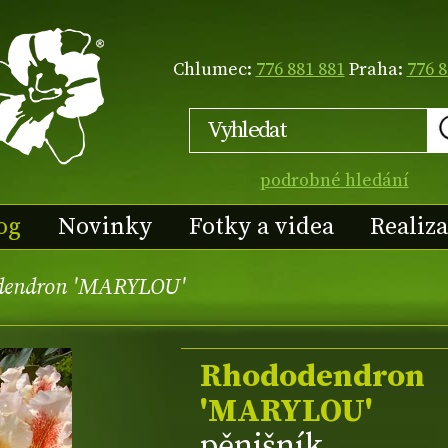
Chlumec:
776 881 881
Praha:
776 8
podrobné hledání
og
Novinky
Fotky a videa
Realiz
dendron 'MARYLOU'
Rhododendron
'MARYLOU'
pěnišník