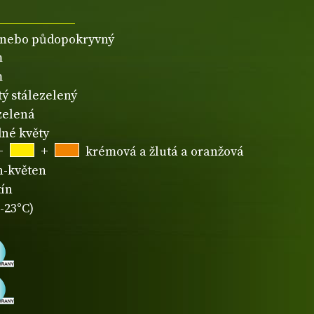
 nebo půdopokryvný
m
m
tý stálezelený
zelená
né květy
+
+
krémová a žlutá a oranžová
n-květen
tín
-23°C)