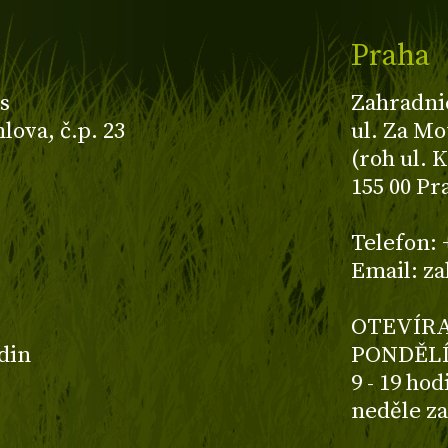
Praha
s
Zahradni
ova, č.p. 23
ul. Za Mo
(roh ul. 
155 00 Pr
z
Telefon: 
Email: z
OTEVÍRA
odin
PONDĚLÍ
9 - 19 ho
neděle z