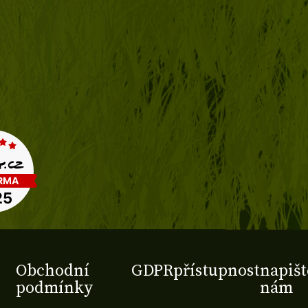
Obchodní
GDPR
přístupnost
napišt
podmínky
nám