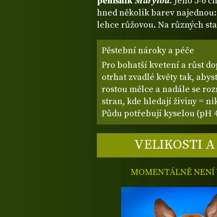
pěnišník
Marylou
. Jeho 5-6 c
hned několik barev najednou:
lehce růžovou. Na různých sta
Pěstební nároky a péče
Pro bohatší kvetení a růst 
otrhat zvadlé květy tak, aby
rostou mělce a nadále se ro
stran, kde hledají živiny = ni
Půdu potřebují kyselou (pH 4,
VELIKOSTI A
MOMENTÁLNĚ NENÍ V