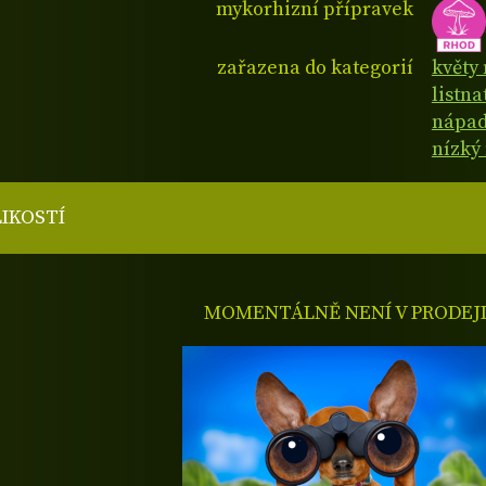
mykorhizní přípravek
zařazena do kategorií
květy 
listna
nápad
nízký
LIKOSTÍ
MOMENTÁLNĚ NENÍ V PRODEJ