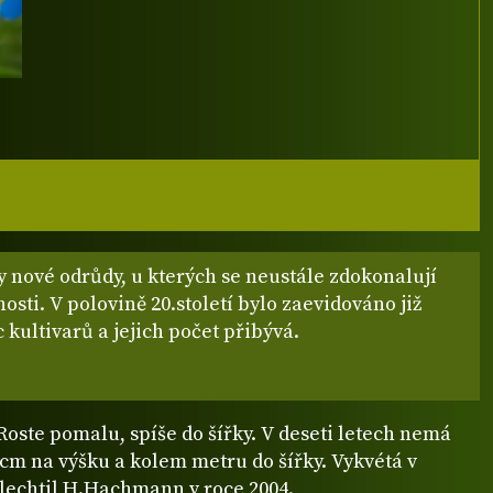
y nové odrůdy, u kterých se neustále zdokonalují
nosti. V polovině 20.století bylo zaevidováno již
c kultivarů a jejich počet přibývá.
 Roste pomalu, spíše do šířky. V deseti letech nemá
 cm na výšku a kolem metru do šířky. Vykvétá v
šlechtil H.Hachmann v roce 2004.