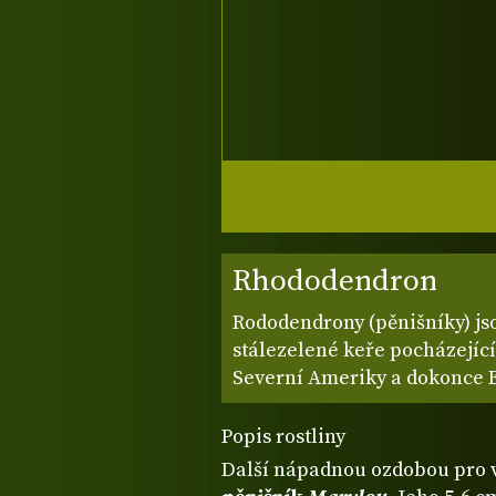
Rhododendron
Rododendrony (pěnišníky) js
stálezelené keře pocházející
Severní Ameriky a dokonce E
Popis rostliny
Další nápadnou ozdobou pro v