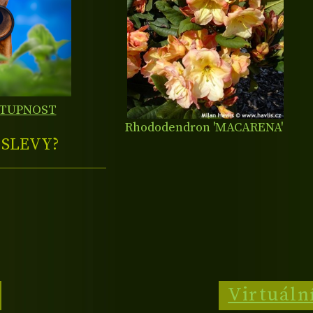
STUPNOST
Rhododendron 'MACARENA'
E
SLEVY?
Virtuáln