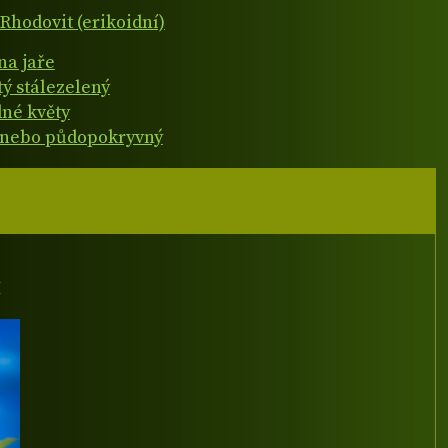
Rhodovit (erikoidní)
na jaře
tý stálezelený
né květy
 nebo půdopokryvný
I