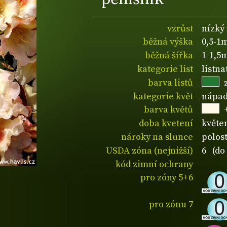
vzrůst
nízký
běžná výška
0,5-1
běžná šířka
1-1,5
kategorie list
listna
barva listů
kategorie květ
nápad
barva květů
doba kvetení
květe
nároky na slunce
polos
USDA zóna (nejnižší)
6 (do 
kód zimní ochrany
pro zóny 5+6
pro zónu 7