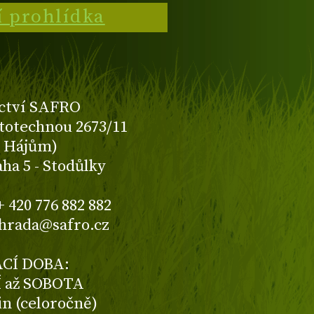
í prohlídka
ctví SAFRO
totechnou 2673/11
K Hájům)
aha 5 - Stodůlky
+ 420 776 882 882
ahrada@safro.cz
CÍ DOBA:
 až SOBOTA
din (celoročně)