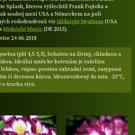
e Splash, kterou vyšlechtil Frank Fujioka a
tak souboj mezi USA a Německem na poli
ných rododendronů viz
Midnight Mystique
(USA
us
Midnight Magic
(DE 2013).
vize 24-06-2018
yselou (pH 4,5-5,5), bohatou na živiny, chladnou a
hkou. Ideální směs ke kořenům je rašelina
 lehkou, vápno-prostou zahradní zemí, zasypaná
stím či drcenou kůrou. Mrazuvzdorný do min. -23°C,
 o trochu více.