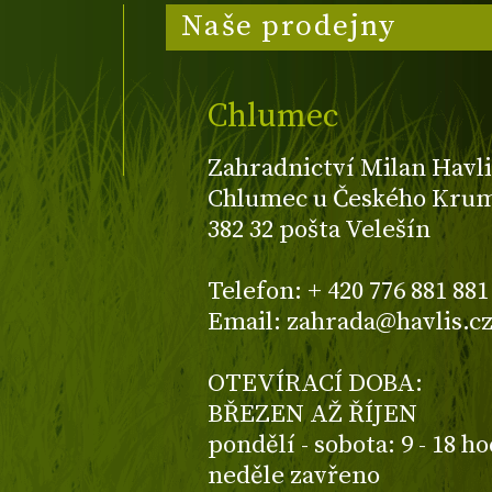
Naše prodejny
Chlumec
Zahradnictví Milan Havli
Chlumec u Českého Kruml
382 32 pošta Velešín
Telefon: + 420 776 881 881
Email: zahrada@havlis.c
OTEVÍRACÍ DOBA:
BŘEZEN AŽ ŘÍJEN
pondělí - sobota: 9 - 18 h
neděle zavřeno