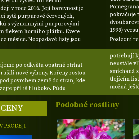
 kterou vyšlechtil Bernd
Pomegranat
eji v roce 2016. Její barevnost je
pokračuje 
í sytě purpurově červených,
dvoubarev
třků s významnými purpurovými
1995) vers
m flekem horního plátku. Kvete
ce měsíce. Neopadavé listy jsou
Poslední re
potřebují k
neustále vl
ujeme po odkvětu opatrně otrhat
smíchaná s
orušili nové výhony. Kořeny rostou
tlejícím li
í pod povrchem země do stran, kde
možná ještě
ázejte příliš hluboko. Půdu
Podobné rostliny
 CENY
 PRODEJI