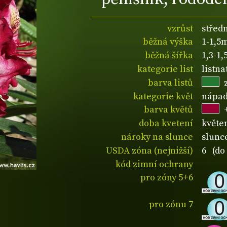
vzrůst
středn
běžná výška
1-1,5
běžná šířka
1,3-1
kategorie list
listna
barva listů
kategorie květ
nápad
barva květů
doba kvetení
květe
nároky na slunce
slunce
USDA zóna (nejnižší)
6 (do 
kód zimní ochrany
pro zóny 5+6
pro zónu 7