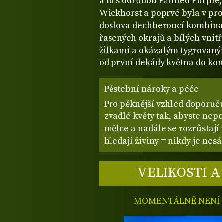
a to s odrůdou Painted Purple,
Wickhorst a poprvé byla v prod
doslova dechberoucí kombinac
řasených okrajů a bílých vni
žilkami a okázalým tygrovaný
od první dekády května do kon
Pěstební nároky a péče
Pro pěknější vzhled doporuč
zvadlé květy tak, abyste nep
mělce a nadále se rozrůstaj
hledají živiny = nikdy je nes
VELIKOSTI A
MOMENTÁLNĚ NENÍ V