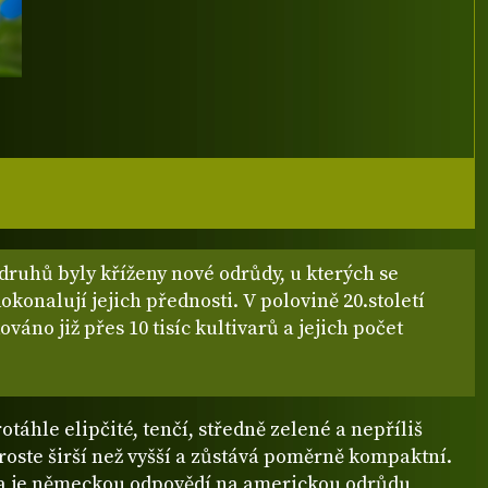
druhů byly kříženy nové odrůdy, u kterých se
okonalují jejich přednosti. V polovině 20.století
ováno již přes 10 tisíc kultivarů a jejich počet
rotáhle elipčité, tenčí, středně zelené a nepříliš
 roste širší než vyšší a zůstává poměrně kompaktní.
a je německou odpovědí na americkou odrůdu