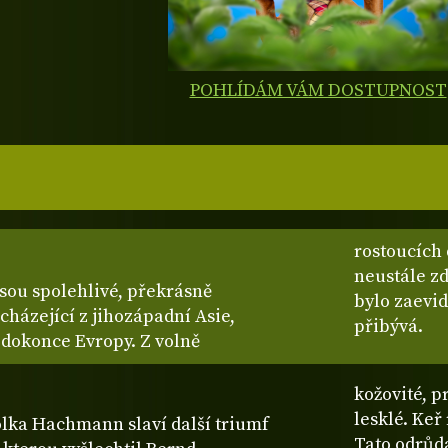
POHLÍDÁM VÁM DOSTUPNOST
rostoucích 
neustále zd
jsou spolehlivé, překrásně
bylo zaevid
cházející z jihozápadní Asie,
přibývá.
 dokonce Evropy. Z volně
kožovité, p
lesklé. Keř
ka Hachmann slaví další triumf
Tato odrůd