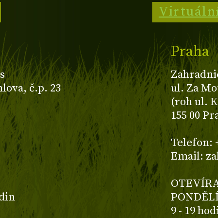
Virtuáln
Praha
s
Zahradni
ova, č.p. 23
ul. Za Mo
(roh ul. 
155 00 Pr
z
Telefon: 
Email: z
OTEVÍRA
odin
PONDĚLÍ
9 - 19 ho