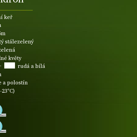
í keř
m
,5m
tý stálezelený
zelená
né květy
+
rudá a bílá
n
 a polostín
-23°C)