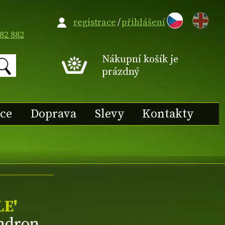
EN
registrace
/
přihlášení
82 882
Nákupní košík je
prázdný
ace
Doprava
Slevy
Kontakty
E'
endron