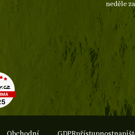
neděle z
Obchodní
GDPR
přístupnost
napišt