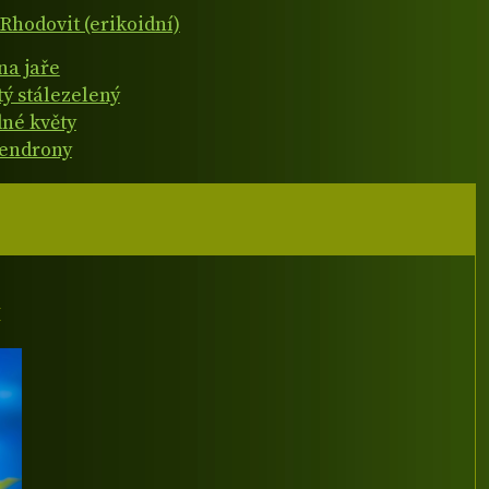
Rhodovit (erikoidní)
na jaře
tý stálezelený
né květy
endrony
I