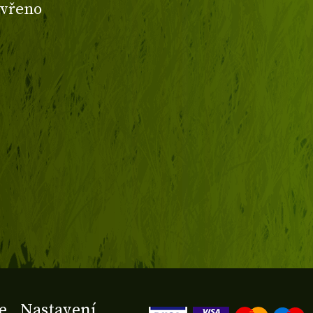
avřeno
e
Nastavení