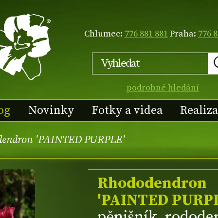
Chlumec:
776 881 881
Praha:
776 8
podrobné hledání
og
Novinky
Fotky a videa
Realiz
dendron 'PAINTED PURPLE'
Rhododendron
'PAINTED PURPL
pěnišník, rodod