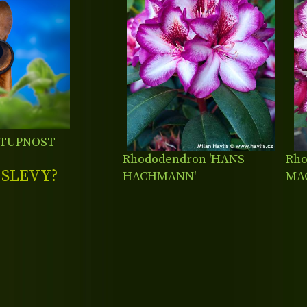
STUPNOST
Rhododendron 'HANS
Rho
E
SLEVY?
HACHMANN'
MAG