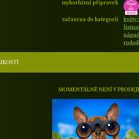
mykorhizní přípravek
zařazena do kategorií
květy 
listna
nápad
rodod
LIKOSTÍ
MOMENTÁLNĚ NENÍ V PRODEJ