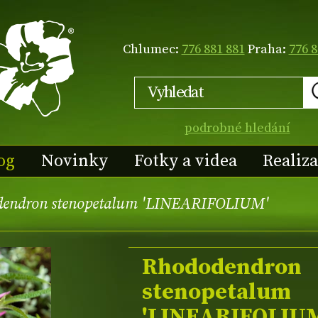
Chlumec:
776 881 881
Praha:
776 8
podrobné hledání
og
Novinky
Fotky a videa
Realiz
endron stenopetalum 'LINEARIFOLIUM'
Rhododendron
stenopetalum
'LINEARIFOLIU