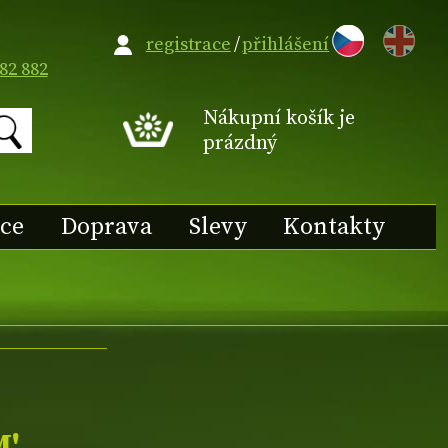
EN
registrace
/
přihlášení
82 882
Nákupní košík je
prázdný
ace
Doprava
Slevy
Kontakty
M'