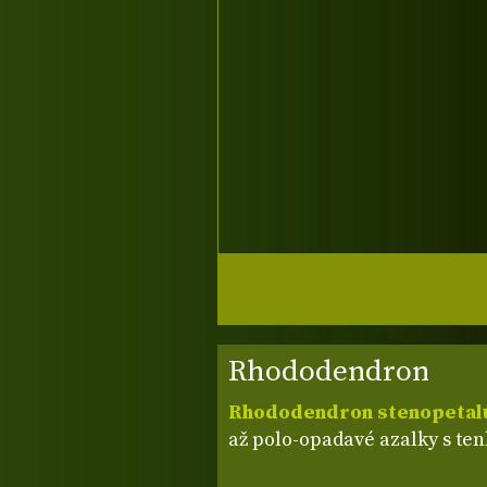
Rhododendron
Rhododendron stenopeta
až polo-opadavé azalky s tenk