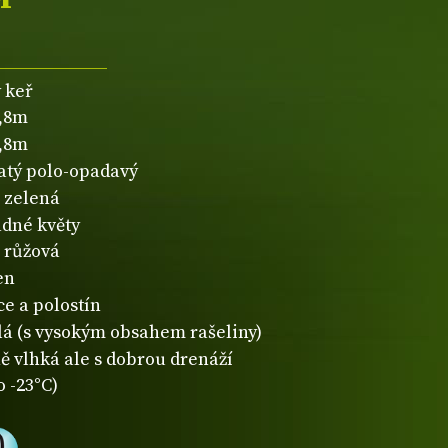
 keř
0,8m
0,8m
natý polo-opadavý
zelená
dné květy
růžová
en
ce a polostín
lá (s vysokým obsahem rašeliny)
ě vlhká ale s dobrou drenáží
o -23°C)