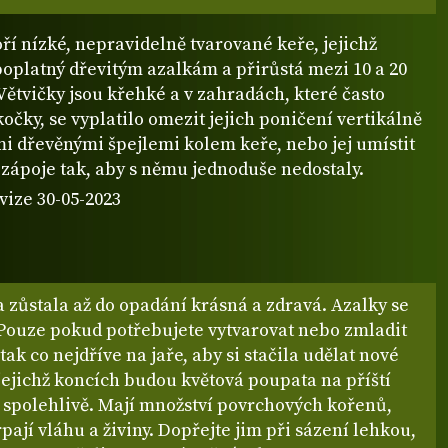
oří nízké, nepravidelně tvarované keře, jejichž
poplatný dřevitým azalkám a přirůstá mezi 10 a 20
Větvičky jsou křehké a v zahradách, které často
kočky, se vyplatilo omezit jejich poničení vertikálně
i dřevěnými špejlemi kolem keře, nebo jej umístit
zápoje tak, aby s němu jednoduše nedostaly.
vize 30-05-2023
a zůstala až do opadání krásná a zdravá. Azalky se
 Pouze pokud potřebujete vytvarovat nebo zmladit
 tak co nejdříve na jaře, aby si stačila udělat nové
jejichž koncích budou květová poupata na příští
í spolehlivě. Mají množství povrchových kořenů,
pají vláhu a živiny. Dopřejte jim při sázení lehkou,