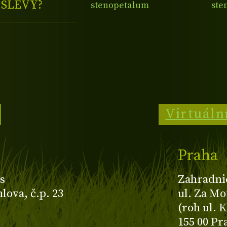
E
SLEVY?
stenopetalum
ste
'SCHÖNBRUNN'
ST
Virtuáln
Praha
s
Zahradni
ova, č.p. 23
ul. Za Mo
(roh ul. 
155 00 Pr