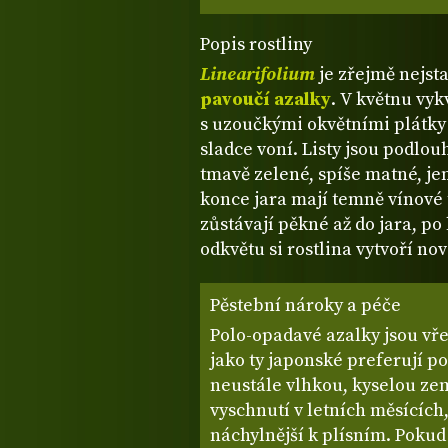
Popis rostliny
Linearifolium
je zřejmě nejsta
pavoučí azalky
. V květnu vy
s uzoučkými okvětními plátky
sladce voní. Listy jsou podlou
tmavě zelené, spíše matné, j
konce jara mají temně vínové
zůstávají pěkné až do jara, po
odkvětu si rostlina vytvoří nov
Pěstební nároky a péče
Polo-opadavé azalky jsou vře
jako ty japonské preferují po
neustále vlhkou, kyselou zem
vyschnutí v letních měsících,
náchylnější k plísním. Pokud 