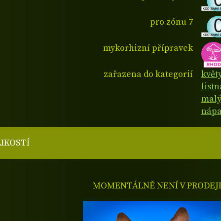
pro zónu 7
mykorhizní přípravek
zařazena do kategorií
květ
list
malý
nápa
LIKOSTÍ
MOMENTÁLNĚ NENÍ V PRODEJ