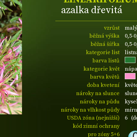
azalka dřevitá
vzrůst
malý
běžná výška
0,5-
běžná šířka
0,5-
kategorie list
list
barva listů
kategorie květ
nápa
barva květů
doba kvetení
květ
nároky na slunce
slun
nároky na půdu
kyse
nároky na vlhkost půdy
mírn
USDA zóna (nejnižší)
6 (d
kód zimní ochrany
pro zóny 5+6