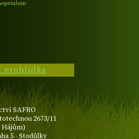
nopetalum
ARSTYLE™ LILAC
í prohlídka
ctví SAFRO
totechnou 2673/11
K Hájům)
aha 5 - Stodůlky