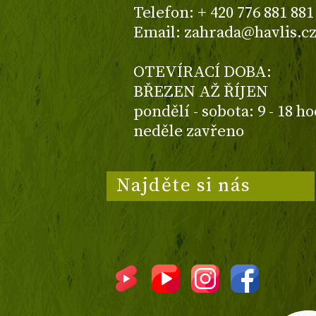
Telefon: + 420 776 881 881
Email: zahrada@havlis.c
OTEVÍRACÍ DOBA:
BŘEZEN AŽ ŘÍJEN
pondělí - sobota: 9 - 18 h
neděle zavřeno
Najděte si nás