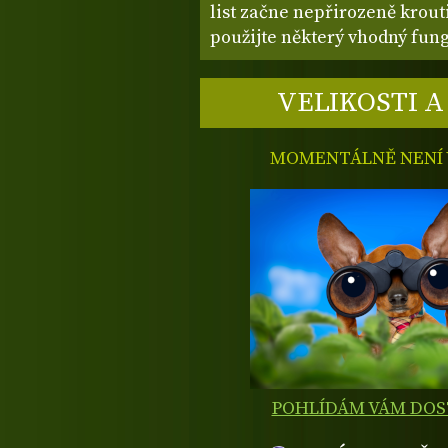
list začne nepřirozeně krouti
použijte některý vhodný fungi
VELIKOSTI A
MOMENTÁLNĚ NENÍ V
POHLÍDÁM VÁM DO