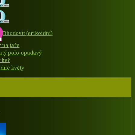
Rhodovit (erikoidní)
y na jaře
natý polo-opadavý
 keř
dné květy
I