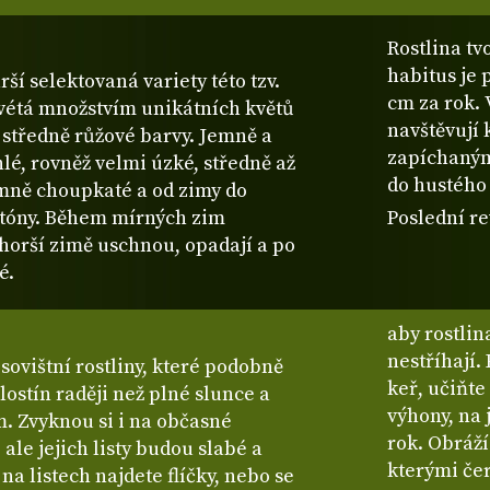
Rostlina tv
habitus je 
rší selektovaná variety této tzv.
cm za rok. 
kvétá množstvím unikátních květů
navštěvují 
 středně růžové barvy. Jemně a
zapíchaným
hlé, rovněž velmi úzké, středně až
do hustého 
emně choupkaté a od zimy do
 tóny. Během mírných zim
Poslední re
 horší zimě uschnou, opadají a po
é.
aby rostlin
nestříhají.
sovištní rostliny, které podobně
keř, učiňte
lostín raději než plné slunce a
výhony, na 
. Zvyknou si i na občasné
rok. Obráž
 ale jejich listy budou slabé a
kterými čer
na listech najdete flíčky, nebo se