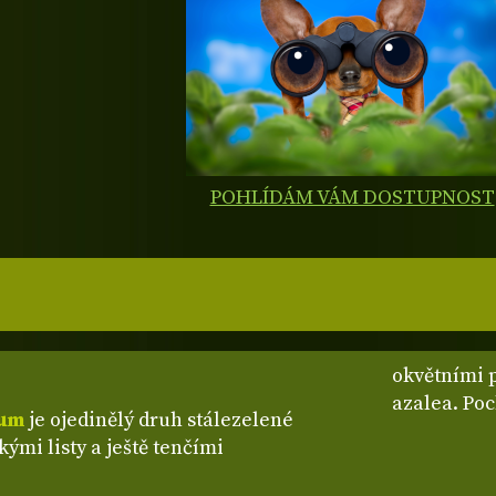
POHLÍDÁM VÁM DOSTUPNOST
okvětními p
azalea. Po
lum
je ojedinělý druh stálezelené
ými listy a ještě tenčími