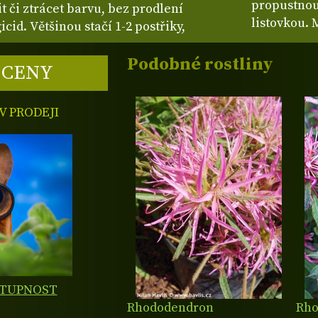
propustnou
t či ztrácet barvu, bez prodlení
listovkou. 
cid. Většinou stačí 1-2 postřiky,
Podobné rostliny
 CENY
 PRODEJI
STUPNOST
Rhododendron
Rho