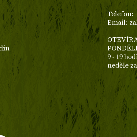
z
Telefon: 
Email: z
OTEVÍRA
odin
PONDĚLÍ
9 - 19 ho
neděle z