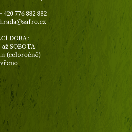
+ 420 776 882 882
ahrada@safro.cz
CÍ DOBA:
 až SOBOTA
din (celoročně)
avřeno