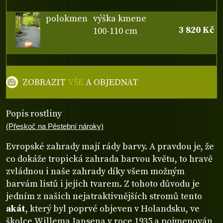
polokmen
výška kmene
3 820 Kč
100-110 cm
ZOBRAZIT
VŠE
A OBJEDNAT
Popis rostliny
(Přeskoč na Pěstební nároky)
Evropské zahrady mají rády barvy. A pravdou je, že
co dokáže tropická zahrada barvou květu, to hravě
zvládnou i naše zahrady díky všem možným
barvám listů i jejich tvarem. Z tohoto důvodu je
jedním z našich nejatraktivnějších stromů tento
akát
, který byl poprvé objeven v Holandsku, ve
školce Willema Jansena v roce 1935 a pojmenován