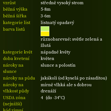
vzrůst
středně vysoký strom
běžná výška
5-8m
běžná šířka
3-6m
kategorie list
listnatý opadavý
barva listů
různobarevné: světle zelená a
žlutá
kategorie květ
nápadné květy
doba kvetení
květen
nároky na
slunce a polostín
slunce
nároky na půdu
jakákoli (od kyselá po zásaditou)
nároky na
mírně vlhká ale s dobrou
vlhkost půdy
drenáží
USDA zóna
4 (do -34°C)
(nejnižší)
kód zimní