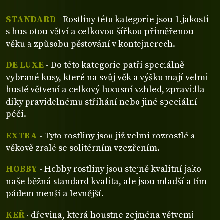
STANDARD
- Rostliny této kategorie jsou 1.jakosti
s hustotou větví a celkovou šířkou přiměřenou
věku a způsobu pěstování v kontejnerech.
DE LUXE
- Do této kategorie patří speciálně
vybrané kusy, které na svůj věk a výšku mají velmi
husté větvení a celkový luxusní vzhled, zpravidla
díky pravidelnému stříhání nebo jiné speciální
péči.
EXTRA
- Tyto rostliny jsou již velmi rozrostlé a
věkově zralé se solitérním vzezřením.
HOBBY
- Hobby rostliny jsou stejně kvalitní jako
naše běžná standard kvalita, ale jsou mladší a tím
pádem menší a levnější.
KEŘ
- dřevina, která houstne zejména větvemi