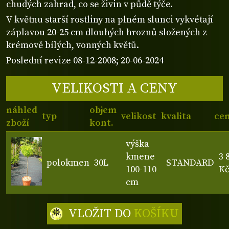
chudých zahrad, co se živin v půdě týče.
V květnu starší rostliny na plném slunci vykvétají
záplavou 20-25 cm dlouhých hroznů složených z
krémově bílých, vonných květů.
Poslední revize 08-12-2008; 20-06-2024
VELIKOSTI A CENY
náhled
objem
typ
velikost
kvalita
ce
zboží
kont.
výška
kmene
3 
polokmen
30L
STANDARD
100-110
K
cm
VLOŽIT DO
KOŠÍKU