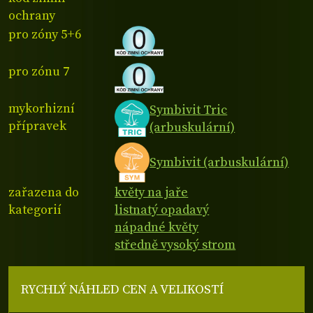
ochrany
pro zóny 5+6
pro zónu 7
mykorhizní
Symbivit Tric
přípravek
(arbuskulární)
Symbivit (arbuskulární)
zařazena do
květy na jaře
kategorií
listnatý opadavý
nápadné květy
středně vysoký strom
RYCHLÝ NÁHLED CEN A VELIKOSTÍ