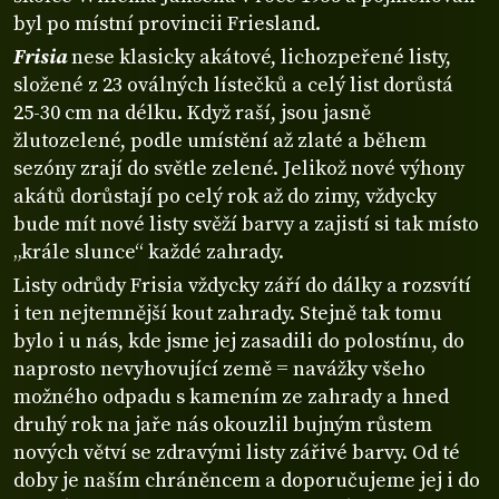
byl po místní provincii Friesland.
Frisia
nese klasicky akátové, lichozpeřené listy,
složené z 23 oválných lístečků a celý list dorůstá
25-30 cm na délku. Když raší, jsou jasně
žlutozelené, podle umístění až zlaté a během
sezóny zrají do světle zelené. Jelikož nové výhony
akátů dorůstají po celý rok až do zimy, vždycky
bude mít nové listy svěží barvy a zajistí si tak místo
„krále slunce“ každé zahrady.
Listy odrůdy Frisia vždycky září do dálky a rozsvítí
i ten nejtemnější kout zahrady. Stejně tak tomu
bylo i u nás, kde jsme jej zasadili do polostínu, do
naprosto nevyhovující země = navážky všeho
možného odpadu s kamením ze zahrady a hned
druhý rok na jaře nás okouzlil bujným růstem
nových větví se zdravými listy zářivé barvy. Od té
doby je naším chráněncem a doporučujeme jej i do