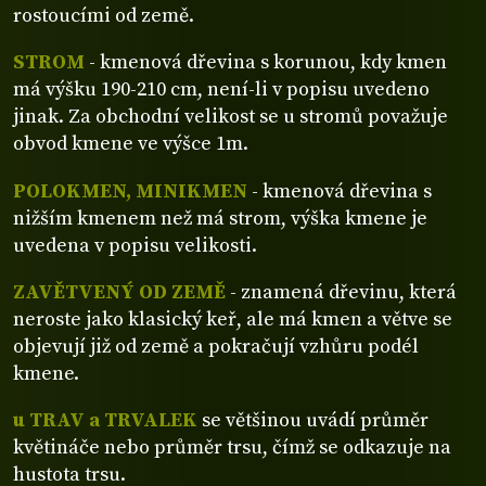
rostoucími od země.
STROM
- kmenová dřevina s korunou, kdy kmen
má výšku 190-210 cm, není-li v popisu uvedeno
jinak. Za obchodní velikost se u stromů považuje
obvod kmene ve výšce 1m.
POLOKMEN, MINIKMEN
- kmenová dřevina s
nižším kmenem než má strom, výška kmene je
uvedena v popisu velikosti.
ZAVĚTVENÝ OD ZEMĚ
- znamená dřevinu, která
neroste jako klasický keř, ale má kmen a větve se
objevují již od země a pokračují vzhůru podél
kmene.
u TRAV a TRVALEK
se většinou uvádí průměr
květináče nebo průměr trsu, čímž se odkazuje na
hustota trsu.