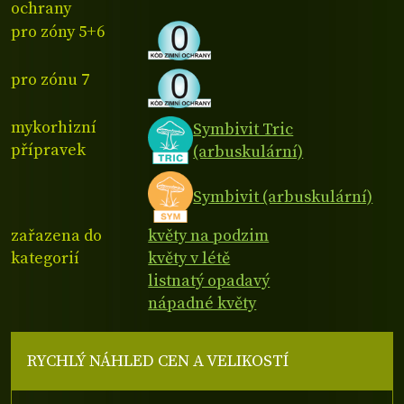
ochrany
pro zóny 5+6
pro zónu 7
mykorhizní
Symbivit Tric
přípravek
(arbuskulární)
Symbivit (arbuskulární)
zařazena do
květy na podzim
kategorií
květy v létě
listnatý opadavý
nápadné květy
RYCHLÝ NÁHLED CEN A VELIKOSTÍ