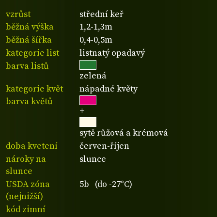
vzrůst
střední keř
běžná výška
1,2-1,3m
běžná šířka
0,4-0,5m
kategorie list
listnatý opadavý
barva listů
zelená
kategorie květ
nápadné květy
barva květů
+
sytě růžová a krémová
doba kvetení
červen-říjen
nároky na
slunce
slunce
USDA zóna
5b (do -27°C)
(nejnižší)
kód zimní