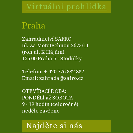
Virtuální prohlídka
Praha
Zahradnictví SAFRO
ul. Za Mototechnou 2673/11
(roh ul. K Hájům)
155 00 Praha 5 - Stodůlky
Telefon: + 420 776 882 882
Email: zahrada@safro.cz
OTEVÍRACÍ DOBA:
PONDĚLÍ až SOBOTA
9 - 19 hodin (celoročně)
neděle zavřeno
Najděte si nás