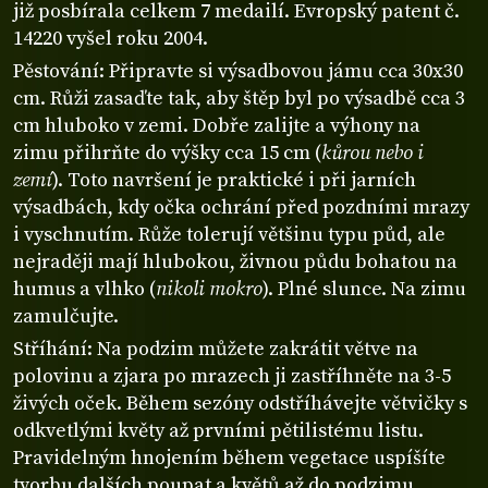
již posbírala celkem 7 medailí. Evropský patent č.
14220 vyšel roku 2004.
Pěstování: Připravte si výsadbovou jámu cca 30x30
cm. Růži zasaďte tak, aby štěp byl po výsadbě cca 3
cm hluboko v zemi. Dobře zalijte a výhony na
zimu přihrňte do výšky cca 15 cm (
kůrou nebo i
zemí
). Toto navršení je praktické i při jarních
výsadbách, kdy očka ochrání před pozdními mrazy
i vyschnutím. Růže tolerují většinu typu půd, ale
nejraději mají hlubokou, živnou půdu bohatou na
humus a vlhko (
nikoli mokro
). Plné slunce. Na zimu
zamulčujte.
Stříhání: Na podzim můžete zakrátit větve na
polovinu a zjara po mrazech ji zastříhněte na 3-5
živých oček. Během sezóny odstříhávejte větvičky s
odkvetlými květy až prvními pětilistému listu.
Pravidelným hnojením během vegetace uspíšíte
tvorbu dalších poupat a květů až do podzimu.