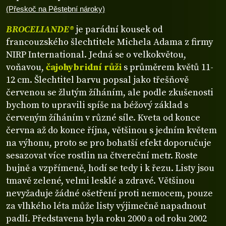
(Přeskoč na Pěstební nároky)
BROCELIANDE®
je parádní kousek od
francouzského šlechtitele Michela Adama z firmy
NIRP International. Jedná se o velkokvětou,
voňavou,
čajohybridní růži
s průměrem květů 11-
12 cm. Šlechtitel barvu popsal jako třešňově
červenou se žlutým žíháním, ale podle zkušenosti
bychom to upravili spíše na béžový základ s
červeným žíháním v různé síle. Kveta od konce
června až do konce října, většinou s jedním květem
na výhonu, proto se pro bohatší efekt doporučuje
sesazovat více rostlin na čtvereční metr. Roste
bujně a vzpřímeně, hodí se tedy i k řezu. Listy jsou
tmavě zelené, velmi lesklé a zdravé. Většinou
nevyžaduje žádné ošetření proti nemocem, pouze
za vlhkého léta může listy výjimečně napadnout
padlí. Představena byla roku 2000 a od roku 2002