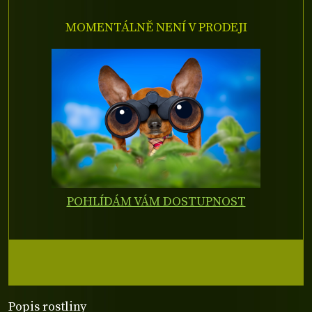
MOMENTÁLNĚ NENÍ V PRODEJI
POHLÍDÁM VÁM DOSTUPNOST
Popis rostliny