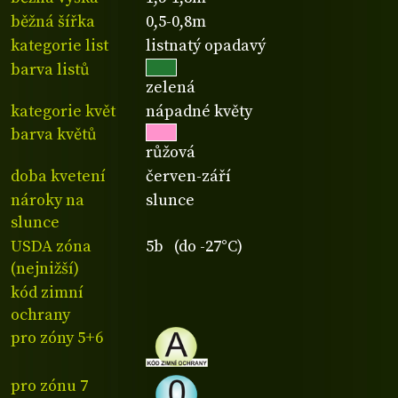
běžná šířka
0,5-0,8m
kategorie list
listnatý opadavý
barva listů
zelená
kategorie květ
nápadné květy
barva květů
růžová
doba kvetení
červen-září
nároky na
slunce
slunce
USDA zóna
5b (do -27°C)
(nejnižší)
kód zimní
ochrany
pro zóny 5+6
pro zónu 7