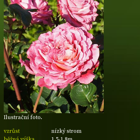
Ilustrační foto.
vzrůst
nízký strom
běžná výška
1,5-1,8m