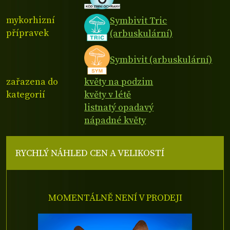
mykorhizní
Symbivit Tric
přípravek
(arbuskulární)
Symbivit (arbuskulární)
zařazena do
květy na podzim
kategorií
květy v létě
listnatý opadavý
nápadné květy
RYCHLÝ NÁHLED CEN A VELIKOSTÍ
MOMENTÁLNĚ NENÍ V PRODEJI