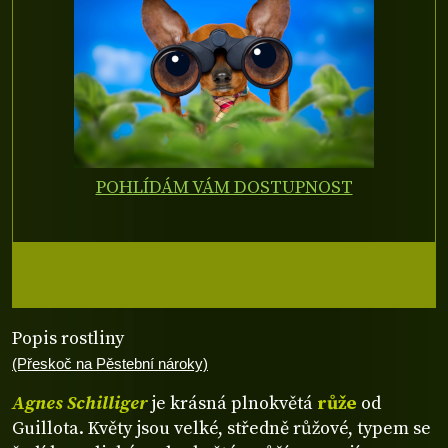
POHLÍDÁM VÁM DOSTUPNOST
Popis rostliny
(Přeskoč na Pěstební nároky)
Agnes Schilliger
je krásná plnokvětá
růže
od
Guillota. Květy jsou velké, středně růžové, typem se