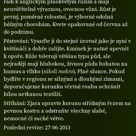
řadí k anglickým plnokvětým růžím a mají
neuvěřitelně výraznou, ovocnou vůni. Růst je
pevný, poměrně robustní, je výborně odolná
běžným chorobám. Kvete opakovaně od června až
do podzimu.
Pěstování: Vysaďte ji do stejné úrovně jako je nyní v
květináči a dobře zalijte. Kmínek je nutné upevnit
k opoře. Růže tolerují většinu typu půd, ale
nejraději mají hlubokou, živnou půdu bohatou na
humus a vlhko (
nikoli mokro
). Plné slunce. Pokud
bydlíte v regionu se silnými a dlouhými zimami,
doporučujeme korunku včetně roubu ochránit
bílou netkanou textilií.
Stříhání: Zjara upravte korunu střídmým řezem na
pevnou kostru a odstraňte všechny slabé,
nemocné či suché větve.
Poslední revize: 27-06-2013