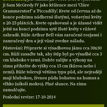
ji Sam McGredy IV jako křížence mezi 'Cläre
Grammerstorf' a 'Piccadilly'. Kvete od června až do
konce podzimu nádherně žlutými, voňavými květy
o 20-25 plátcích. Kvete opakovaně a je úžasné vidět
ještě na konci podzimu sytě žluté květy v růžové
zahradě. Růže Arthur Bell vám zaručeně rozjasní i
zamračený den a její vůně zvedne náladu.
Pěstování: Připravte si výsadbovou jámu cca 30x30
cm. Růži zasaďte tak, aby štěp byl po výsadbě cca 3
cm hluboko v zemi. Dobře zalijte a výhony na
zimu přihrňte do výšky cca 15 cm (kůrou nebo i
zemí). Růže tolerují většinu typu půd, ale nejraději
mají hlubokou, živnou půdu bohatou na humus a
vlhko (nikoli mokro). Plné slunce. Na zimu
zamulčujte.
Poslední revize: 17-10-2014