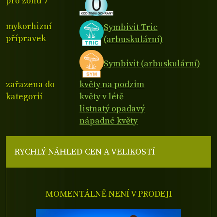
pro zónu 7
mykorhizní
Symbivit Tric
přípravek
(arbuskulární)
Symbivit (arbuskulární)
zařazena do
květy na podzim
kategorií
květy v létě
listnatý opadavý
nápadné květy
RYCHLÝ NÁHLED CEN A VELIKOSTÍ
MOMENTÁLNĚ NENÍ V PRODEJI