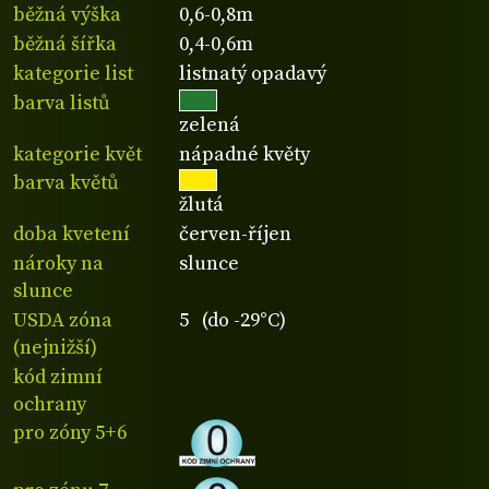
běžná výška
0,6-0,8m
běžná šířka
0,4-0,6m
kategorie list
listnatý opadavý
barva listů
zelená
kategorie květ
nápadné květy
barva květů
žlutá
doba kvetení
červen-říjen
nároky na
slunce
slunce
USDA zóna
5 (do -29°C)
(nejnižší)
kód zimní
ochrany
pro zóny 5+6