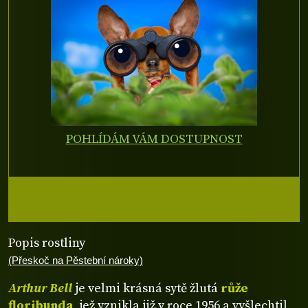
POHLÍDÁM VÁM DOSTUPNOST
Popis rostliny
(Přeskoč na Pěstební nároky)
Arthur Bell
je velmi krásná sytě žlutá
růže
floribunda
, jež vznikla již v roce 1956 a vyšlechtil