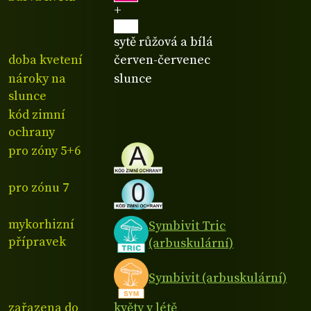
+
sytě růžová a bílá
doba kvetení
červen-červenec
nároky na
slunce
slunce
kód zimní
ochrany
pro zóny 5+6
pro zónu 7
mykorhizní
Symbivit Tric
přípravek
(arbuskulární)
Symbivit (arbuskulární)
zařazena do
květy v létě