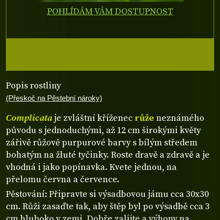
POHLÍDÁM VÁM DOSTUPNOST
Popis rostliny
(Přeskoč na Pěstební nároky)
Complicata
je zvláštní kříženec
růže
neznámého
původu s jednoduchými, až 12 cm širokými květy
zářivě růžově purpurové barvy s bílým středem
bohatým na žluté tyčinky. Roste dravě a zdravě a je
vhodná i jako popínavka. Kvete jednou, na
přelomu června a července.
Pěstování: Připravte si výsadbovou jámu cca 30x30
cm. Růži zasaďte tak, aby štěp byl po výsadbě cca 3
cm hluboko v zemi. Dobře zalijte a výhony na