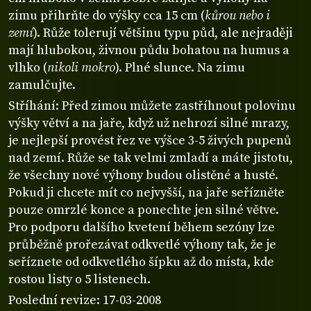
zimu přihrňte do výšky cca 15 cm (
kůrou nebo i
zemí
). Růže tolerují většinu typu půd, ale nejraději
mají hlubokou, živnou půdu bohatou na humus a
vlhko (
nikoli mokro
). Plné slunce. Na zimu
zamulčujte.
Stříhání: Před zimou můžete zastříhnout polovinu
výšky větví a na jaře, když už nehrozí silné mrazy,
je nejlepší provést řez ve výšce 3-5 živých pupenů
nad zemí. Růže se tak velmi zmladí a máte jistotu,
že všechny nové výhony budou olistěné a husté.
Pokud ji chcete mít co nejvyšší, na jaře seřízněte
pouze omrzlé konce a ponechte jen silné větve.
Pro podporu dalšího kvetení během sezóny lze
průběžně prořezávat odkvetlé výhony tak, že je
seříznete od odkvetlého šípku až do místa, kde
rostou listy o 5 listenech.
Poslední revize: 17-03-2008