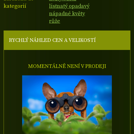
kategorií
listnatý opadavý
nápadné květy
růže
RYCHLÝ NÁHLED CEN A VELIKOSTÍ
MOMENTÁLNĚ NENÍ V PRODEJI