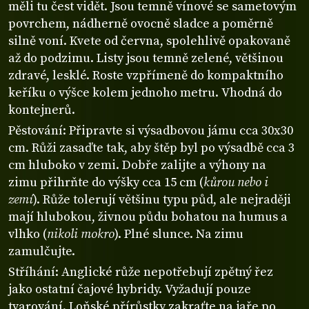
měli tu čest vidět. Jsou temně vínové se sametovým
povrchem, nádherně ovocně sladce a poměrně
silně voní. Kvete od června, spolehlivě opakovaně
až do podzimu. Listy jsou temně zelené, většinou
zdravé, lesklé. Roste vzpřímeně do kompaktního
keříku o výšce kolem jednoho metru. Vhodná do
kontejnerů.
Pěstování: Připravte si výsadbovou jámu cca 30x30
cm. Růži zasaďte tak, aby štěp byl po výsadbě cca 3
cm hluboko v zemi. Dobře zalijte a výhony na
zimu přihrňte do výšky cca 15 cm (
kůrou nebo i
zemí
). Růže tolerují většinu typu půd, ale nejraději
mají hlubokou, živnou půdu bohatou na humus a
vlhko (
nikoli mokro
). Plné slunce. Na zimu
zamulčujte.
Stříhání: Anglické růže nepotřebují zpětný řez
jako ostatní čajové hybridy. Vyžadují pouze
tvarování. Loňské přírůstky zakraťte na jaře po