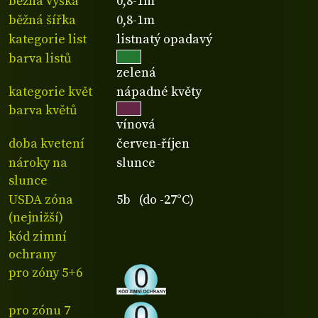
běžná výška
0,8-1m
běžná šířka
0,8-1m
kategorie list
listnatý opadavý
barva listů
zelená
kategorie květ
nápadné květy
barva květů
vínová
doba kvetení
červen-říjen
nároky na
slunce
slunce
USDA zóna
5b (do -27°C)
(nejnižší)
kód zimní
ochrany
pro zóny 5+6
pro zónu 7