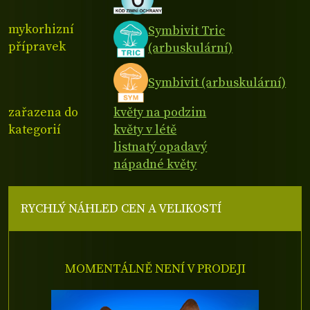
mykorhizní
Symbivit Tric
přípravek
(arbuskulární)
Symbivit (arbuskulární)
zařazena do
květy na podzim
kategorií
květy v létě
listnatý opadavý
nápadné květy
RYCHLÝ NÁHLED CEN A VELIKOSTÍ
MOMENTÁLNĚ NENÍ V PRODEJI