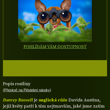
POHLÍDÁM VÁM DOSTUPNOST
Popis rostliny
(Přeskoč na Pěstební nároky)
Darcey Bussell
je
anglická růže
Davida Austina,
jejíž květy patří k těm nejtmavším, jaké jsme zatím