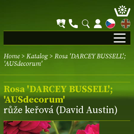
EN
Home
>
Katalog
> Rosa 'DARCEY BUSSELL';
'AUSdecorum'
Rosa 'DARCEY BUSSELL';
'AUSdecorum'
růže keřová (David Austin)