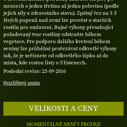
mrazech o jednu třetinu až jednu polovinu (podle
jejich síly a zdravotního stavu). Zpětný řez na 3-5
živých pupenů nad zemí lze provést u starších
rostlin pro omlazení. Bujné výhony přesahující
požadovaný tvar rostliny odstraňte během
vegetace. Pro podporu dalšího kvetení během
sezóny lze průběžně prořezávat odkvetlé výhony
tak, že je seříznete od odkvetlého šípku až do
místa, kde rostou listy o 5 listenech.
Poslední revize: 25-09-2016
Rozšířený popis
VELIKOSTI A CENY
MOMENTÁLNĚ NENÍ V PRODEJI