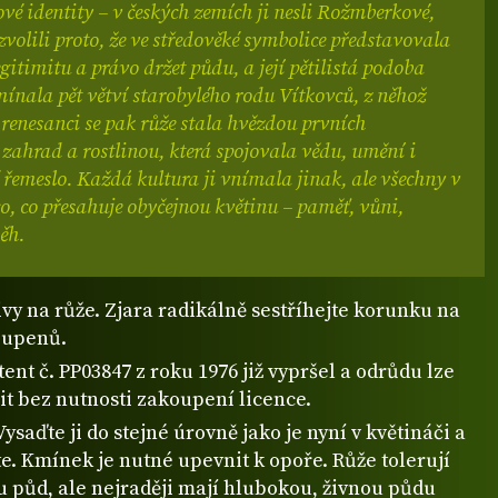
é identity – v českých zemích ji nesli Rožmberkové,
i zvolili proto, že ve středověké symbolice představovala
egitimitu a právo držet půdu, a její pětilistá podoba
ínala pět větví starobylého rodu Vítkovců, z něhož
 renesanci se pak růže stala hvězdou prvních
zahrad a rostlinou, která spojovala vědu, umění i
řemeslo. Každá kultura ji vnímala jinak, ale všechny v
co, co přesahuje obyčejnou květinu – paměť, vůni,
ěh.
ivy na růže. Zjara radikálně sestříhejte korunku na
 pupenů.
ent č. PP03847 z roku 1976 již vypršel a odrůdu lze
t bez nutnosti zakoupení licence.
Vysaďte ji do stejné úrovně jako je nyní v květináči a
te. Kmínek je nutné upevnit k opoře. Růže tolerují
u půd, ale nejraději mají hlubokou, živnou půdu