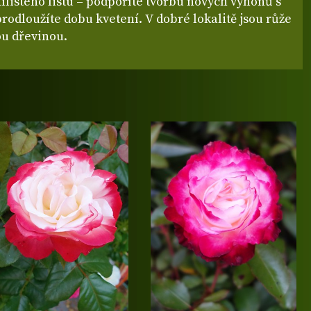
ilistého listu – podpoříte tvorbu nových výhonů s
rodloužíte dobu kvetení. V dobré lokalitě jsou růže
u dřevinou.