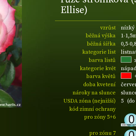
Ellise)
vzrůst
nízký
běžná výška
1-1,5
běžná šířka
0,5-0
kategorie list
listn
barva listů
kategorie květ
nápad
barva květů
doba kvetení
červe
nároky na slunce
slunc
USDA zóna (nejnižší)
5 (do 
kód zimní ochrany
pro zóny 5+6
pro zónu 7