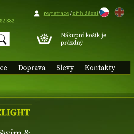
EN
registrace
/
přihlášení
82 882
Nákupní košík je
prázdný
ace
Doprava
Slevy
Kontakty
ELIGHT
(Swim &