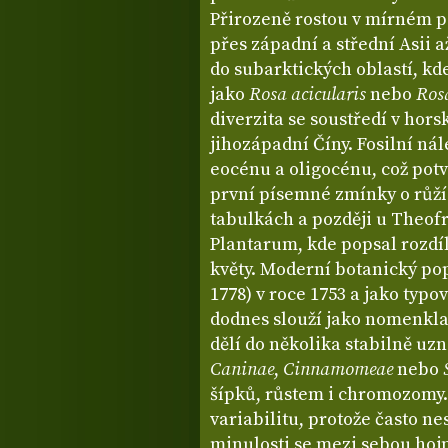
Přirozeně rostou v mírném p
přes západní a střední Asii 
do subarktických oblastí, kd
jako
Rosa acicularis
nebo
Ros
diverzita se soustředí v hor
jihozápadní Číny. Fosilní nál
eocénu a oligocénu, což potv
první písemné zmínky o růží
tabulkách a později u Theofra
Plantarum, kde popsal rozdí
květy. Moderní botanický pop
1778) v roce 1753 a jako typo
dodnes slouží jako nomenkla
dělí do několika stabilně uz
Caninae
,
Cinnamomeae
nebo
šípků, růstem i chromozomy.
variabilitu, protože často n
minulosti se mezi sebou hojn