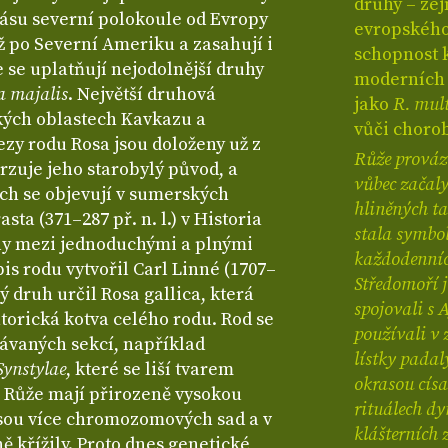
druhy – z
ásu severní polokoule od Evropy
evropského 
až po Severní Ameriku a zasahují i
schopnost 
e se uplatňují nejodolnější druhy
moderních r
a majalis
. Největší druhová
jako
R. mult
ských oblastech Kavkazu a
vůči chorob
ezy rodu Rosa jsou doloženy už z
Růže provází
rzuje jeho starobylý původ, a
vůbec začaly
ch se objevují v sumerských
hliněných ta
sta (371–287 př. n. l.) v Historia
stala symbol
ly mezi jednoduchými a plnými
každodenních
is rodu vytvořil Carl Linné (1707–
Středomoří j
vý druh určil Rosa gallica, která
spojovali s 
torická kotva celého rodu. Rod se
používali v 
návaných sekcí, například
lístky padal
Synstylae
, které se liší tvarem
okrasou císa
 Růže mají přirozeně vysokou
rituálech dy
esou více chromozomových sad a v
klášterních 
ě křížily. Proto dnes genetické