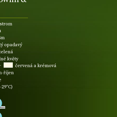
 strom
m
,8m
atý opadavý
zelená
né květy
+
červená a krémová
n-říjen
e
-29°C)