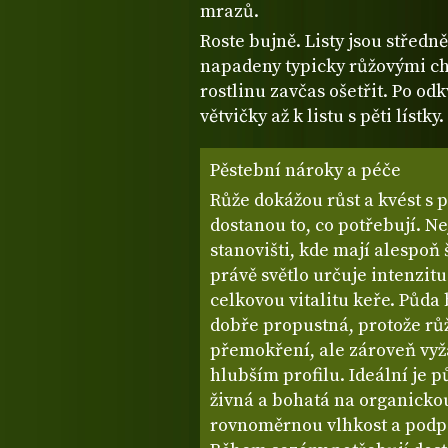
mrazů.
Roste bujně. Listy jsou středn
napadeny typicky růžovými ch
rostlinu zavčas ošetřit. Po od
větvičky až k listu s pěti lís
Pěstební nároky a péče
Růže dokážou růst a kvést s 
dostanou to, co potřebují. N
stanovišti, kde mají alespoň
právě světlo určuje intenzitu
celkovou vitalitu keře. Půda
dobře propustná, protože rů
přemokření, ale zároveň vyža
hlubším profilu. Ideální je p
živná a bohatá na organicko
rovnoměrnou vlhkost a podp