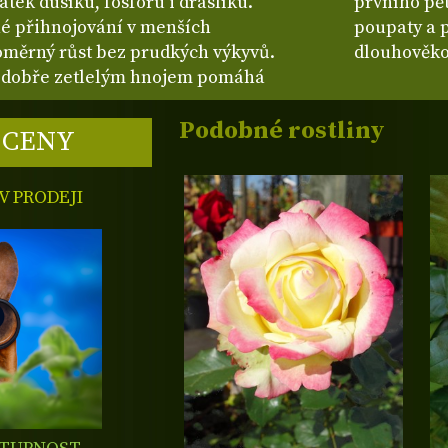
tek dusíku, fosforu i draslíku.
prvního pět
né přihnojování v menších
poupaty a p
oměrný růst bez prudkých výkyvů.
dlouhověko
dobře zetlelým hnojem pomáhá
Podobné rostliny
 CENY
 PRODEJI