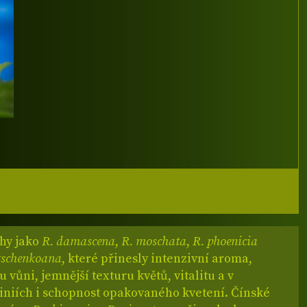
uhy jako
R. damascena
,
R. moschata
,
R. phoenicia
dtschenkoana
, které přinesly intenzivní aroma,
vůni, jemnější texturu květů, vitalitu a v
liniích i schopnost opakovaného kvetení. Čínské