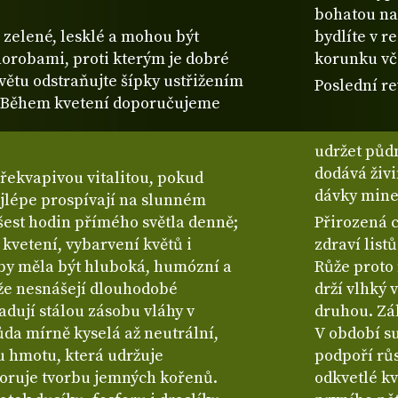
bohatou na
ě zelené, lesklé a mohou být
bydlíte v 
orobami, proti kterým je dobré
korunku vče
květu odstraňujte šípky ustřižením
Poslední re
tky. Během kvetení doporučujeme
udržet půdn
dodává živi
překvapivou vitalitou, pokud
dávky mine
ejlépe prospívají na slunném
 šest hodin přímého světla denně;
Přirozená 
 kvetení, vybarvení květů i
zdraví list
 by měla být hluboká, humózní a
Růže proto 
že nesnášejí dlouhodobé
drží vlhký 
dují stálou zásobu vláhy v
druhou. Zál
ůda mírně kyselá až neutrální,
V období su
u hmotu, která udržuje
podpoří růs
oruje tvorbu jemných kořenů.
odkvetlé kv