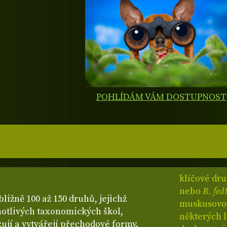
POHLÍDÁM VÁM DOSTUPNOST
klíčové dr
nebo
R. fe
bližně 100 až 150 druhů, jejichž
muskusovou 
dnotlivých taxonomických škol,
některých 
ují a vytvářejí přechodové formy.