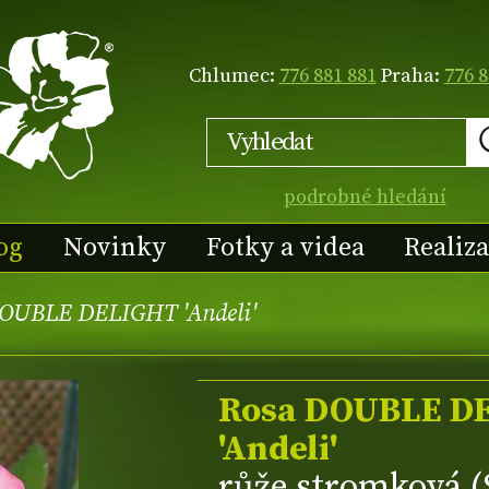
Chlumec:
776 881 881
Praha:
776 8
podrobné hledání
og
Novinky
Fotky a videa
Realiz
OUBLE DELIGHT 'Andeli'
Rosa DOUBLE D
'Andeli'
růže stromková 