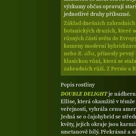
výzkumy občas opravují starš
jednotlivé druhy příbuzné.
Základ dnešních zahradních r
botanických druzích, které se
různých částí světa do Evrop
kameny moderní hybridizace
nebo
R. alba
, přinesly pevný
klasickou vůni, která se stal
zahradních růží. Z Persie a 
Popis rostliny
DOUBLE DELIGHT
je nádher
Ellise, která okamžitě v témže
veřejnosti, vyhrála cenu amer
Jedná se o čajohybrid se stře
květy, jejich okraje jsou karm
smetanově bílý. Překrásně a s