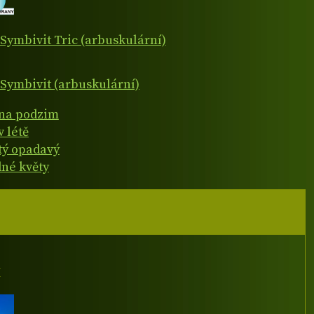
Symbivit Tric (arbuskulární)
Symbivit (arbuskulární)
 na podzim
v létě
atý opadavý
né květy
I