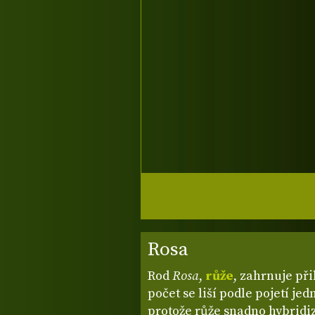
Rosa
Rod
Rosa
,
růže
, zahrnuje při
počet se liší podle pojetí je
protože růže snadno hybridiz