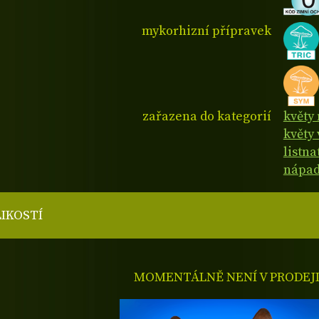
mykorhizní přípravek
zařazena do kategorií
květy
květy 
listn
nápad
LIKOSTÍ
MOMENTÁLNĚ NENÍ V PRODEJ