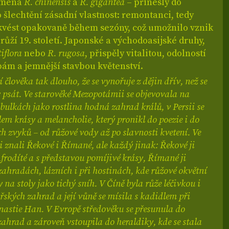
ejména
R. chinensis
a
R. gigantea
– přinesly do
šlechtění zásadní vlastnost: remontanci, tedy
kvést opakovaně během sezóny, což umožnilo vznik
ůží 19. století. Japonské a východoasijské druhy,
iflora
nebo
R. rugosa
, přispěly vitalitou, odolností
ám a jemnější stavbou květenství.
 člověka tak dlouho, že se vynořuje z dějin dřív, než se
 psát. Ve starověké Mezopotámii se objevovala na
bulkách jako rostlina hodná zahrad králů, v Persii se
em krásy a melancholie, který pronikl do poezie i do
 zvyků – od růžové vody až po slavnosti kvetení. Ve
i znali Řekové i Římané, ale každý jinak: Řekové ji
Afrodíté a s představou pomíjivé krásy, Římané ji
zahradách, lázních i při hostinách, kde růžové okvětní
y na stoly jako tichý sníh. V Číně byla růže léčivkou i
řských zahrad a její vůně se mísila s kadidlem při
nastie Han. V Evropě středověku se přesunula do
zahrad a zároveň vstoupila do heraldiky, kde se stala