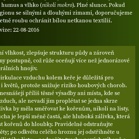
 humus a vlhko (
nikoli mokro
). Plné slunce. Pokud
regionu se silnými a dlouhými zimami, doporučujeme
tně roubu ochránit bílou netkanou textilií.
vize: 22-08-2016
í vlhkost, zlepšuje strukturu půdy a zároveň
ny postupně, což růže oceňují více než jednorázové
rálních hnojiv.
cirkulace vzduchu kolem keře je důležitá pro
ů i květů, protože snižuje riziko houbových chorob.
nesnášejí příliš těsné výsadby ani místa, kde se
vzduch, ale nevadí jim proplétat se jedna skrze
ivka by měla směřovat ke kořenům, nikoli na listy.
cha je lepší méně častá, ale hluboká zálivka, která
t kořenů do hloubky. Pravidelně odstraňujte
ěty; po odkvětu celého hroznu jej odstřihněte u