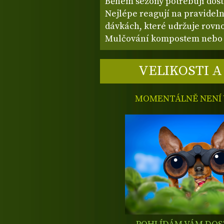
Během sezóny potřebují dosta
Nejlépe reagují na pravidel
dávkách, které udržuje rovn
Mulčování kompostem nebo 
VELIKOSTI A
MOMENTÁLNĚ NENÍ V