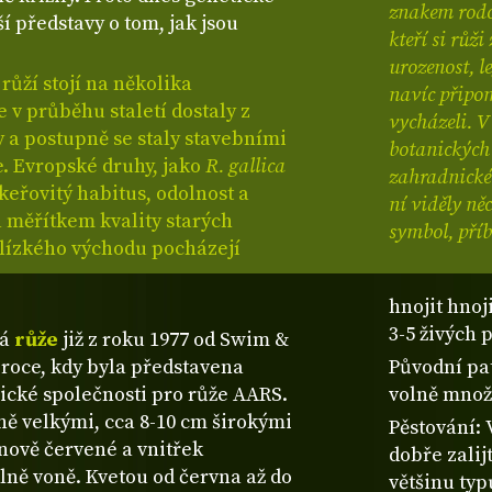
znakem rodov
í představy o tom, jak jsou
kteří si růž
urozenost, l
ůží stojí na několika
navíc připom
 v průběhu staletí dostaly z
vycházeli. V
y a postupně se staly stavebními
botanických 
. Evropské druhy, jako
R. gallica
zahradnické 
 keřovitý habitus, odolnost a
ní viděly ně
a měřítkem kvality starých
symbol, příb
Blízkého východu pocházejí
hnojit hnoj
3-5 živých
ná
růže
již z roku 1977 od Swim &
 roce, kdy byla představena
Původní pat
ické společnosti pro růže AARS.
volně množi
dně velkými, cca 8-10 cm širokými
Pěstování: 
ínově červené a vnitřek
dobře zalij
ilně voně. Kvetou od června až do
většinu typ