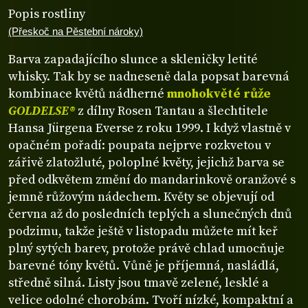
Popis rostliny
(Přeskoč na Pěstební nároky)
Barva zapadajícího slunce a skleničky letité
whisky. Tak by se nadneseně dala popsat barevná
kombinace květů nádherné
mnohokvěté růže
GOLDELSE®
z dílny Rosen Tantau a šlechtitele
Hansa Jürgena Everse z roku 1999. I když vlastně v
opačném pořadí: poupata nejprve rozkvetou v
zářivě zlatožluté, poloplné květy, jejichž barva se
před odkvětem změní do mandarinkově oranžové s
jemně růžovým nádechem. Květy se objevují od
června až do posledních teplých a slunečných dnů
podzimu, takže ještě v listopadu můžete mít keř
plný sytých barev, protože právě chlad umocňuje
barevné tóny květů. Vůně je příjemná, nasládlá,
středně silná. Listy jsou tmavě zelené, lesklé a
velice odolné chorobám. Tvoří nízké, kompaktní a