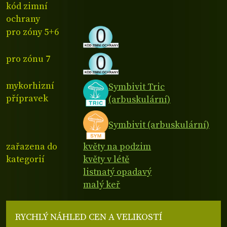
kód zimní
ochrany
pro zóny 5+6
pro zónu 7
mykorhizní
Symbivit Tric
přípravek
(arbuskulární)
Symbivit (arbuskulární)
zařazena do
květy na podzim
kategorií
květy v létě
listnatý opadavý
malý keř
RYCHLÝ NÁHLED CEN A VELIKOSTÍ