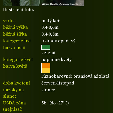
Ilustrační foto.
vzrůst
malý keř
běžná výška
0,4-0,6m
běžná šířka
0,4-0,5m
kategorie list
listnatý opadavý
barva listů
zelená
kategorie květ
nápadné květy
barva květů
různobarevné: oranžová až zlatá
doba kvetení
červen-listopad
nároky na
slunce
slunce
USDA zóna
5b (do -27°C)
(nejnižší)