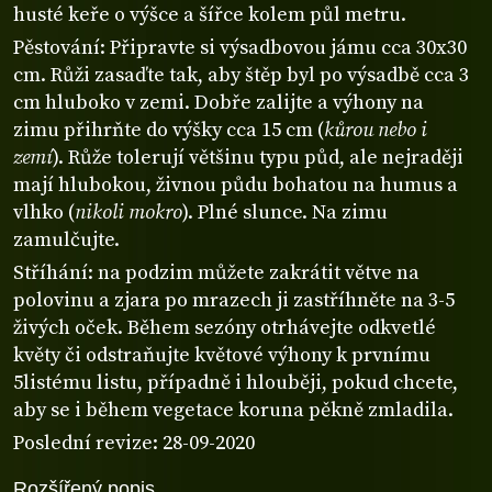
husté keře o výšce a šířce kolem půl metru.
Pěstování: Připravte si výsadbovou jámu cca 30x30
cm. Růži zasaďte tak, aby štěp byl po výsadbě cca 3
cm hluboko v zemi. Dobře zalijte a výhony na
zimu přihrňte do výšky cca 15 cm (
kůrou nebo i
zemí
). Růže tolerují většinu typu půd, ale nejraději
mají hlubokou, živnou půdu bohatou na humus a
vlhko (
nikoli mokro
). Plné slunce. Na zimu
zamulčujte.
Stříhání: na podzim můžete zakrátit větve na
polovinu a zjara po mrazech ji zastříhněte na 3-5
živých oček. Během sezóny otrhávejte odkvetlé
květy či odstraňujte květové výhony k prvnímu
5listému listu, případně i hlouběji, pokud chcete,
aby se i během vegetace koruna pěkně zmladila.
Poslední revize: 28-09-2020
Rozšířený popis