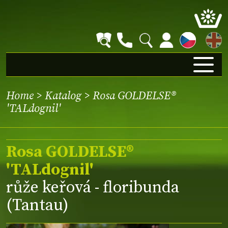
EN
Home
>
Katalog
> Rosa GOLDELSE®
'TALdognil'
Rosa GOLDELSE®
'TALdognil'
růže keřová - floribunda
(Tantau)