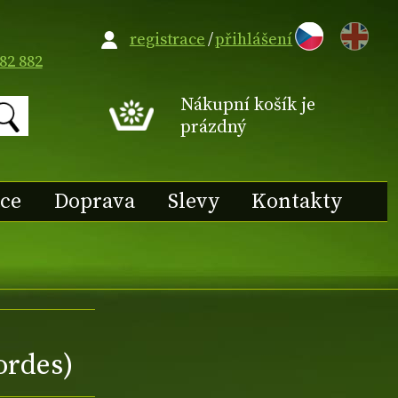
EN
registrace
/
přihlášení
82 882
Nákupní košík je
prázdný
ace
Doprava
Slevy
Kontakty
ordes)