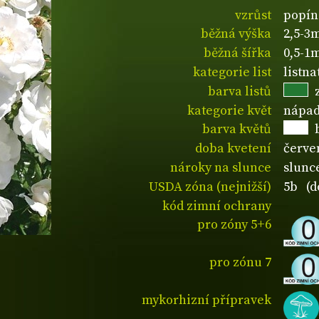
vzrůst
popín
běžná výška
2,5-3
běžná šířka
0,5-1
kategorie list
listn
barva listů
kategorie květ
nápad
barva květů
doba kvetení
červe
nároky na slunce
slunc
USDA zóna (nejnižší)
5b (d
kód zimní ochrany
pro zóny 5+6
pro zónu 7
mykorhizní přípravek