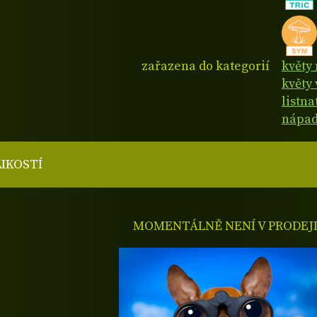
zařazena do kategorií
květy
květy 
listn
nápad
LIKOSTÍ
MOMENTÁLNĚ NENÍ V PRODEJ