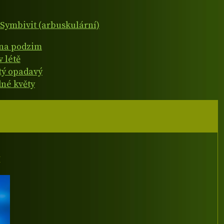
Symbivit (arbuskulární)
 na podzim
v létě
atý opadavý
né květy
I