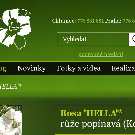
Chlumec:
776 881 881
Praha:
776 8
podrobné hledání
og
Novinky
Fotky a videa
Realiz
HELLA'®
Rosa 'HELLA'®
růže popínavá (K