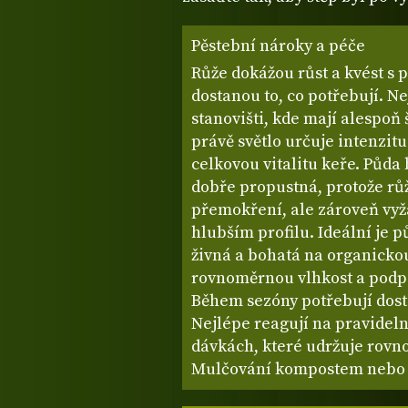
Pěstební nároky a péče
Růže dokážou růst a kvést s 
dostanou to, co potřebují. N
stanovišti, kde mají alespoň
právě světlo určuje intenzitu
celkovou vitalitu keře. Půda
dobře propustná, protože rů
přemokření, ale zároveň vyža
hlubším profilu. Ideální je p
živná a bohatá na organicko
rovnoměrnou vlhkost a podp
Během sezóny potřebují dosta
Nejlépe reagují na pravidel
dávkách, které udržuje rovn
Mulčování kompostem nebo 