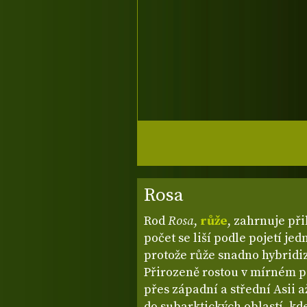
Rosa
Rod
Rosa
,
růže
, zahrnuje při
počet se liší podle pojetí je
protože růže snadno hybridiz
Přirozeně rostou v mírném p
přes západní a střední Asii 
do subarktických oblastí, kd