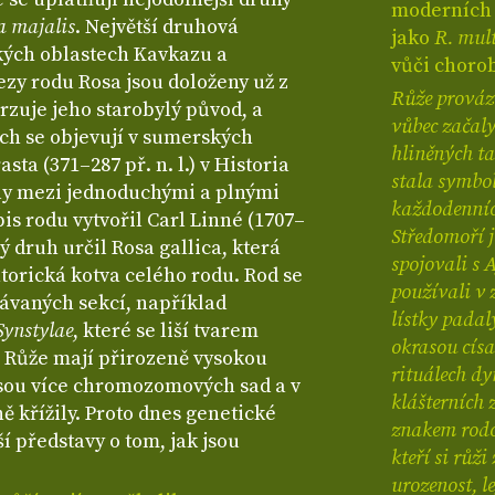
moderních r
a majalis
. Největší druhová
jako
R. mult
ských oblastech Kavkazu a
vůči chorob
ezy rodu Rosa jsou doloženy už z
Růže provází
rzuje jeho starobylý původ, a
vůbec začaly
ch se objevují v sumerských
hliněných ta
sta (371–287 př. n. l.) v Historia
stala symbol
ly mezi jednoduchými a plnými
každodenních
is rodu vytvořil Carl Linné (1707–
Středomoří j
vý druh určil Rosa gallica, která
spojovali s 
torická kotva celého rodu. Rod se
používali v 
návaných sekcí, například
lístky padal
Synstylae
, které se liší tvarem
okrasou císa
 Růže mají přirozeně vysokou
rituálech dy
esou více chromozomových sad a v
klášterních 
ě křížily. Proto dnes genetické
znakem rodov
í představy o tom, jak jsou
kteří si růž
urozenost, l