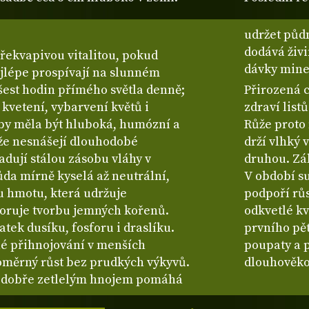
udržet půdn
dodává živi
překvapivou vitalitou, pokud
dávky mine
ejlépe prospívají na slunném
 šest hodin přímého světla denně;
Přirozená 
 kvetení, vybarvení květů i
zdraví list
 by měla být hluboká, humózní a
Růže proto 
že nesnášejí dlouhodobé
drží vlhký 
dují stálou zásobu vláhy v
druhou. Zál
ůda mírně kyselá až neutrální,
V období su
u hmotu, která udržuje
podpoří růs
oruje tvorbu jemných kořenů.
odkvetlé kv
tek dusíku, fosforu i draslíku.
prvního pět
né přihnojování v menších
poupaty a p
oměrný růst bez prudkých výkyvů.
dlouhověko
dobře zetlelým hnojem pomáhá