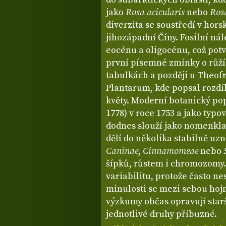
jako
Rosa acicularis
nebo
Ros
diverzita se soustředí v hor
jihozápadní Číny. Fosilní nál
eocénu a oligocénu, což potv
první písemné zmínky o růží
tabulkách a později u Theofra
Plantarum, kde popsal rozdí
květy. Moderní botanický pop
1778) v roce 1753 a jako typo
dodnes slouží jako nomenkla
dělí do několika stabilně uz
Caninae
,
Cinnamomeae
nebo
šípků, růstem i chromozomy.
variabilitu, protože často n
minulosti se mezi sebou hojn
výzkumy občas opravují starš
jednotlivé druhy příbuzné.