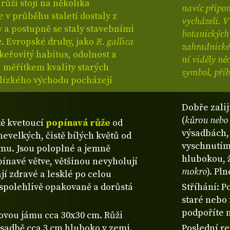
ůží stojí na několika
navíc připom
 v průběhu staletí dostaly z
vycházeli. V
y a postupně se staly stavebními
botanických 
. Evropské druhy, jako
R. gallica
zahradnické 
 keřovitý habitus, odolnost a
ní viděly ně
a měřítkem kvality starých
symbol, příb
Blízkého východu pocházejí
Dobře zalij
(
kůrou nebo 
tě kvetoucí
popínavá růže
od
výsadbách,
evelkých, čistě bílých květů od
vyschnutím.
imu. Jsou poloplné a jemně
hlubokou, 
pínavé větve, většinou nevyholují
mokro
). Pl
jí zdravé a lesklé po celou
 spolehlivě opakovaně a dorůstá
Stříhání: P
staré nebo
podpoříte 
bovou jámu cca 30x30 cm. Růži
výsadbě cca 3 cm hluboko v zemi.
Poslední re