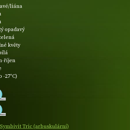
avé/liána
m
m
atý opadavý
zelená
né květy
bílá
n-říjen
e
o -27°C)
Symbivit Tric (arbuskulární)