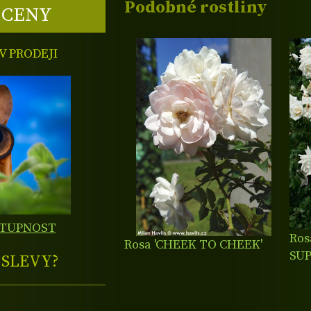
Podobné rostliny
 CENY
 PRODEJI
STUPNOST
Ros
Rosa 'CHEEK TO CHEEK'
SUP
E
SLEVY?