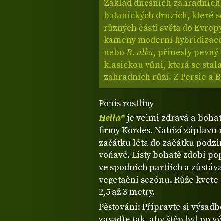
Základ dnešních zahradních r
botanických druzích, které se
různých částí světa do Evrop
kameny moderní hybridizace
nebo
R. alba
, přinesly pevný
klasickou vůni, která se stal
zahradních růží. Z Persie a 
Popis rostliny
Hella®
je velmi zdravá a boha
firmy Kordes. Nabízí záplavu n
začátku léta do začátku podz
voňavé. Listy bohatě zdobí po
ve spodních partiích a zůstáva
vegetační sezónu. Růže kvete
2,5 až 3 metry.
Pěstování: Připravte si výsad
zasaďte tak, aby štěp byl po 