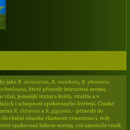
uhy jako
R. damascena
,
R. moschata
,
R. phoenicia
dtschenkoana
, které přinesly intenzivní aroma,
vůni, jemnější texturu květů, vitalitu a v
liniích i schopnost opakovaného kvetení. Čínské
ejména
R. chinensis
a
R. gigantea
– přinesly do
šlechtění zásadní vlastnost: remontanci, tedy
kvést opakovaně během sezóny, což umožnilo vznik