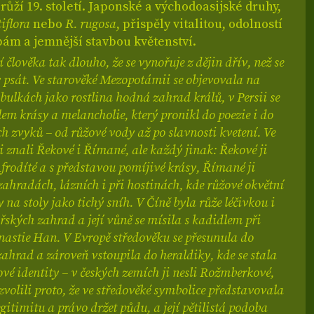
ůží 19. století. Japonské a východoasijské druhy,
iflora
nebo
R. rugosa
, přispěly vitalitou, odolností
ám a jemnější stavbou květenství.
 člověka tak dlouho, že se vynořuje z dějin dřív, než se
 psát. Ve starověké Mezopotámii se objevovala na
bulkách jako rostlina hodná zahrad králů, v Persii se
em krásy a melancholie, který pronikl do poezie i do
 zvyků – od růžové vody až po slavnosti kvetení. Ve
i znali Řekové i Římané, ale každý jinak: Řekové ji
Afrodíté a s představou pomíjivé krásy, Římané ji
zahradách, lázních i při hostinách, kde růžové okvětní
y na stoly jako tichý sníh. V Číně byla růže léčivkou i
řských zahrad a její vůně se mísila s kadidlem při
nastie Han. V Evropě středověku se přesunula do
zahrad a zároveň vstoupila do heraldiky, kde se stala
é identity – v českých zemích ji nesli Rožmberkové,
i zvolili proto, že ve středověké symbolice představovala
egitimitu a právo držet půdu, a její pětilistá podoba