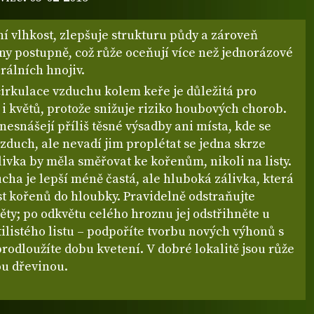
í vlhkost, zlepšuje strukturu půdy a zároveň
ny postupně, což růže oceňují více než jednorázové
rálních hnojiv.
cirkulace vzduchu kolem keře je důležitá pro
ů i květů, protože snižuje riziko houbových chorob.
nesnášejí příliš těsné výsadby ani místa, kde se
vzduch, ale nevadí jim proplétat se jedna skrze
ivka by měla směřovat ke kořenům, nikoli na listy.
cha je lepší méně častá, ale hluboká zálivka, která
t kořenů do hloubky. Pravidelně odstraňujte
ěty; po odkvětu celého hroznu jej odstřihněte u
ilistého listu – podpoříte tvorbu nových výhonů s
rodloužíte dobu kvetení. V dobré lokalitě jsou růže
u dřevinou.