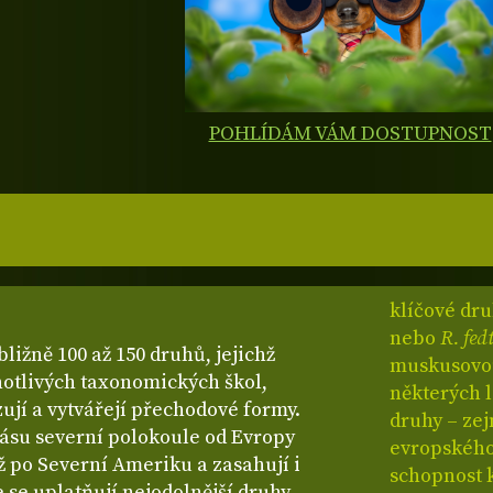
POHLÍDÁM VÁM DOSTUPNOST
klíčové dr
nebo
R. fe
bližně 100 až 150 druhů, jejichž
muskusovou 
dnotlivých taxonomických škol,
některých 
ují a vytvářejí přechodové formy.
druhy – z
ásu severní polokoule od Evropy
evropského 
až po Severní Ameriku a zasahují i
schopnost 
e se uplatňují nejodolnější druhy