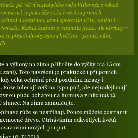
ínala pět větví starobylého rodu Vítkovců, z něhož
 renesanci se pak růže stala hvězdou prvních
zahrad a rostlinou, která spojovala vědu, umění i
řemeslo. Každá kultura ji vnímala jinak, ale všechny v
co, co přesahuje obyčejnou květinu – paměť, vůni,
ěh.
te a výhony na zimu přihrňte do výšky cca 15 cm
i zemí
). Toto navršení je praktické i při jarních
 kdy očka ochrání před pozdními mrazy i
 Růže tolerují většinu typu půd, ale nejraději mají
živnou půdu bohatou na humus a vlhko (
nikoli
né slunce. Na zimu zamulčujte.
opínavé růže se nestříhají. Pouze můžete odstranit
 nemocné dřevo. Otrháváním odkvětlých květů
nasazování nových poupat.
vize: 03-02-2015