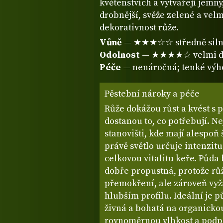
květenstvích a vytvářejí jemný
drobnější, svěže zelené a vel
dekorativnost růže.
Vůně
— ★★★☆☆ středně siln
Odolnost
— ★★★★☆ velmi do
Péče
— nenáročná; tenké výh
Pěstební nároky a péče
Růže dokážou růst a kvést s 
dostanou to, co potřebují. N
stanovišti, kde mají alespoň
právě světlo určuje intenzitu
celkovou vitalitu keře. Půda
dobře propustná, protože rů
přemokření, ale zároveň vyža
hlubším profilu. Ideální je p
živná a bohatá na organicko
rovnoměrnou vlhkost a podp