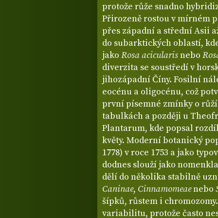
protože růže snadno hybridiz
Přirozeně rostou v mírném p
přes západní a střední Asii 
do subarktických oblastí, kd
jako
Rosa acicularis
nebo
Ros
diverzita se soustředí v hor
jihozápadní Číny. Fosilní nál
eocénu a oligocénu, což potv
první písemné zmínky o růží
tabulkách a později u Theofra
Plantarum, kde popsal rozdí
květy. Moderní botanický pop
1778) v roce 1753 a jako typo
dodnes slouží jako nomenkla
dělí do několika stabilně uz
Caninae
,
Cinnamomeae
nebo
šípků, růstem i chromozomy.
variabilitu, protože často n