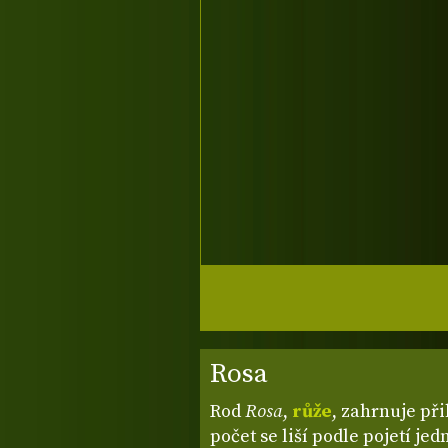
Rosa
Rod
Rosa
,
růže
, zahrnuje při
počet se liší podle pojetí je