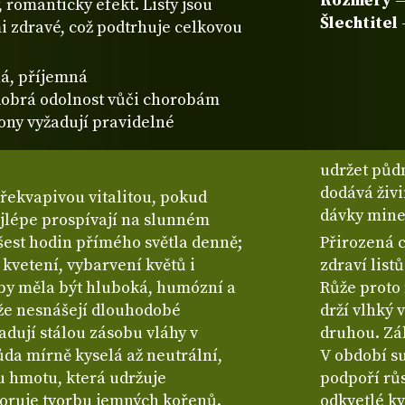
Rozměry
—
, romantický efekt. Listy jsou
Šlechtitel
mi zdravé, což podtrhuje celkovou
á, příjemná
brá odolnost vůči chorobám
ony vyžadují pravidelné
udržet půdn
dodává živi
překvapivou vitalitou, pokud
dávky mine
ejlépe prospívají na slunném
 šest hodin přímého světla denně;
Přirozená 
 kvetení, vybarvení květů i
zdraví list
 by měla být hluboká, humózní a
Růže proto 
že nesnášejí dlouhodobé
drží vlhký 
dují stálou zásobu vláhy v
druhou. Zál
ůda mírně kyselá až neutrální,
V období su
u hmotu, která udržuje
podpoří růs
oruje tvorbu jemných kořenů.
odkvetlé kv