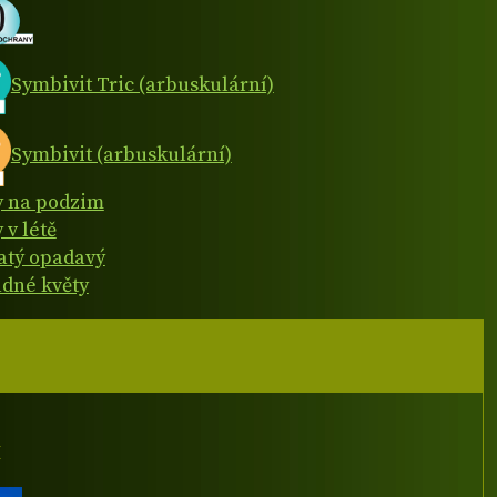
Symbivit Tric (arbuskulární)
Symbivit (arbuskulární)
y na podzim
 v létě
natý opadavý
dné květy
I