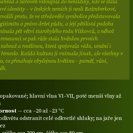
zahrad a zároveň vstoupila do heraldiky, kde se stala
é identity – v českých zemích ji nesli Rožmberkové,
i zvolili proto, že ve středověké symbolice představovala
egitimitu a právo držet půdu, a její pětilistá podoba
ínala pět větví starobylého rodu Vítkovců, z něhož
 renesanci se pak růže stala hvězdou prvních
zahrad a rostlinou, která spojovala vědu, umění i
řemeslo. Každá kultura ji vnímala jinak, ale všechny v
co, co přesahuje obyčejnou květinu – paměť, vůni,
ěh.
opakované; hlavní vlna VI–VII, poté menší vlny až
u
ornost
— cca –20 až –23 °C
odkvětu odstranit celé odkvetlé shluky; na jaře jen
řez