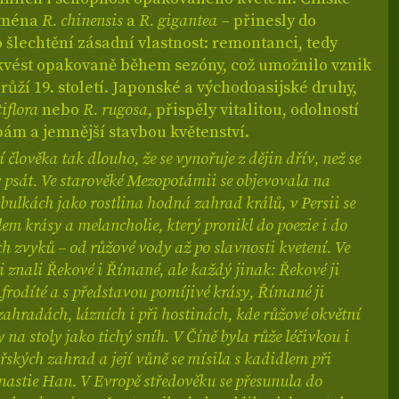
ejména
R. chinensis
a
R. gigantea
– přinesly do
šlechtění zásadní vlastnost: remontanci, tedy
kvést opakovaně během sezóny, což umožnilo vznik
ůží 19. století. Japonské a východoasijské druhy,
iflora
nebo
R. rugosa
, přispěly vitalitou, odolností
ám a jemnější stavbou květenství.
 člověka tak dlouho, že se vynořuje z dějin dřív, než se
 psát. Ve starověké Mezopotámii se objevovala na
bulkách jako rostlina hodná zahrad králů, v Persii se
em krásy a melancholie, který pronikl do poezie i do
 zvyků – od růžové vody až po slavnosti kvetení. Ve
i znali Řekové i Římané, ale každý jinak: Řekové ji
Afrodíté a s představou pomíjivé krásy, Římané ji
zahradách, lázních i při hostinách, kde růžové okvětní
y na stoly jako tichý sníh. V Číně byla růže léčivkou i
řských zahrad a její vůně se mísila s kadidlem při
nastie Han. V Evropě středověku se přesunula do