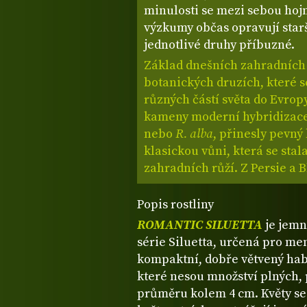
minulosti se mezi sebou hojn
výzkumy občas opravují starš
jednotlivé druhy příbuzné.
Základ dnešních zahradních r
botanických druzích, které se
různých částí světa do Evrop
kameny moderní hybridizace
nebo
R. alba
, přinesly pevný
klasickou vůni, která se stal
zahradních růží. Z Persie a 
Popis rostliny
ROMANTIC SILUETTA
je jemn
série Siluetta, určená pro me
kompaktní, dobře větvený hab
které nesou množství plných, 
průměru kolem 4 cm. Květy se 