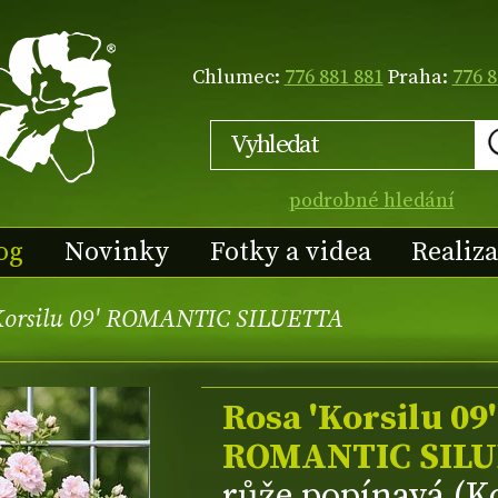
Chlumec:
776 881 881
Praha:
776 8
podrobné hledání
og
Novinky
Fotky a videa
Realiz
Korsilu 09' ROMANTIC SILUETTA
Rosa 'Korsilu 09'
ROMANTIC SIL
růže popínavá (K