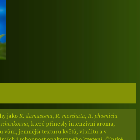
uhy jako
R. damascena
,
R. moschata
,
R. phoenicia
dtschenkoana
, které přinesly intenzivní aroma,
vůni, jemnější texturu květů, vitalitu a v
liniích i schopnost opakovaného kvetení. Čínské