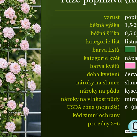
vzrůst
popí
běžná výška
1,5-
běžná šířka
0,5-
kategorie list
list
barva listů
kategorie květ
nápa
barva květů
doba kvetení
červ
nároky na slunce
slun
nároky na půdu
kyse
nároky na vlhkost půdy
mírn
USDA zóna (nejnižší)
6 (d
kód zimní ochrany
pro zóny 5+6