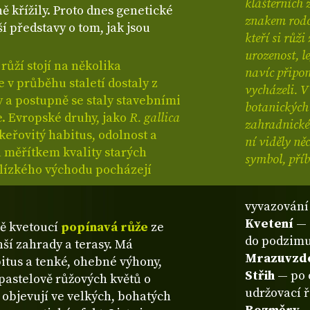
klášterních 
ě křížily. Proto dnes genetické
znakem rodov
í představy o tom, jak jsou
kteří si růž
urozenost, l
ůží stojí na několika
navíc připom
 v průběhu staletí dostaly z
vycházeli. V
y a postupně se staly stavebními
botanických 
. Evropské druhy, jako
R. gallica
zahradnické 
 keřovitý habitus, odolnost a
ní viděly ně
a měřítkem kvality starých
symbol, příb
Blízkého východu pocházejí
vyvazování
Kvetení
— 
ě kvetoucí
popínavá růže
ze
do podzim
nší zahrady a terasy. Má
Mrazuvzd
itus a tenké, ohebné výhony,
Střih
— po 
pastelově růžových květů o
udržovací 
objevují ve velkých, bohatých