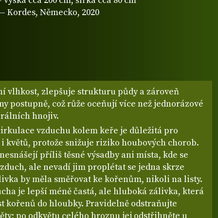
 výška cca 200 cm, šířka cca 80 cm
— Kordes, Německo, 2020
í vlhkost, zlepšuje strukturu půdy a zároveň
ny postupně, což růže oceňují více než jednorázové
rálních hnojiv.
cirkulace vzduchu kolem keře je důležitá pro
ů i květů, protože snižuje riziko houbových chorob.
nesnášejí příliš těsné výsadby ani místa, kde se
vzduch, ale nevadí jim proplétat se jedna skrze
ivka by měla směřovat ke kořenům, nikoli na listy.
cha je lepší méně častá, ale hluboká zálivka, která
t kořenů do hloubky. Pravidelně odstraňujte
ěty; po odkvětu celého hroznu jej odstřihněte u