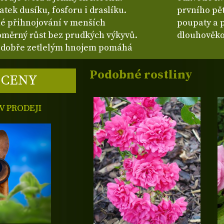
tek dusíku, fosforu i draslíku.
prvního pět
né přihnojování v menších
poupaty a p
oměrný růst bez prudkých výkyvů.
dlouhověko
dobře zetlelým hnojem pomáhá
Podobné rostliny
 CENY
 PRODEJI