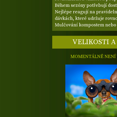
Během sezóny potřebují dosta
Nejlépe reagují na pravidel
dávkách, které udržuje rovn
Mulčování kompostem nebo 
VELIKOSTI A
MOMENTÁLNĚ NENÍ V