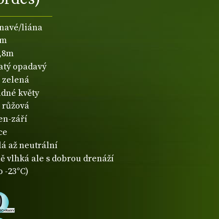
navé/liána
2m
0,8m
natý opadavý
zelená
dné květy
růžová
en-září
ce
lá až neutrální
ě vlhká ale s dobrou drenáží
o -23°C)