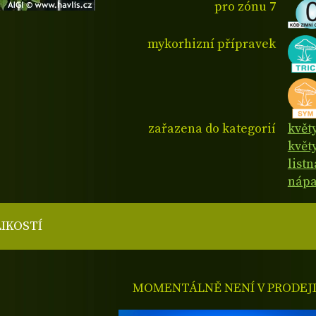
pro zónu 7
mykorhizní přípravek
zařazena do kategorií
květ
květy
list
nápa
LIKOSTÍ
MOMENTÁLNĚ NENÍ V PRODEJ