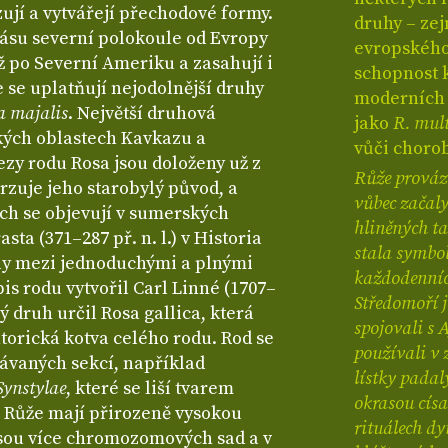
ují a vytvářejí přechodové formy.
druhy – z
ásu severní polokoule od Evropy
evropského 
až po Severní Ameriku a zasahují i
schopnost 
e se uplatňují nejodolnější druhy
moderních r
a majalis
. Největší druhová
jako
R. mult
ských oblastech Kavkazu a
vůči chorob
ezy rodu Rosa jsou doloženy už z
Růže provází
rzuje jeho starobylý původ, a
vůbec začaly
ch se objevují v sumerských
hliněných ta
sta (371–287 př. n. l.) v Historia
stala symbol
ly mezi jednoduchými a plnými
každodenních
is rodu vytvořil Carl Linné (1707–
Středomoří j
vý druh určil Rosa gallica, která
spojovali s 
torická kotva celého rodu. Rod se
používali v 
návaných sekcí, například
lístky padal
Synstylae
, které se liší tvarem
okrasou císa
 Růže mají přirozeně vysokou
rituálech dy
esou více chromozomových sad a v