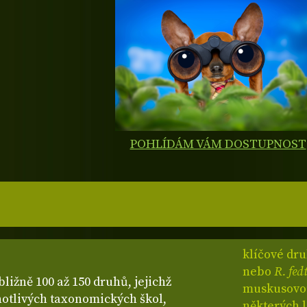
POHLÍDÁM VÁM DOSTUPNOST
klíčové dr
nebo
R. fe
bližně 100 až 150 druhů, jejichž
muskusovou 
dnotlivých taxonomických škol,
některých 