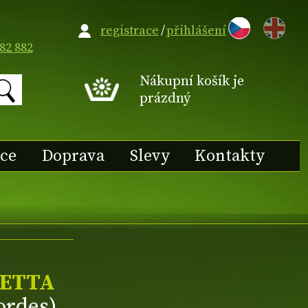
EN
registrace
/
přihlášení
82 882
Nákupní košík je
prázdný
ace
Doprava
Slevy
Kontakty
UETTA
ordes)