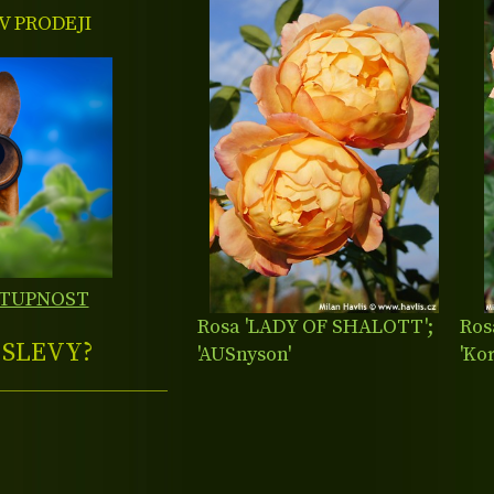
 PRODEJI
STUPNOST
Rosa 'LADY OF SHALOTT';
Ro
E
SLEVY?
'AUSnyson'
'Ko