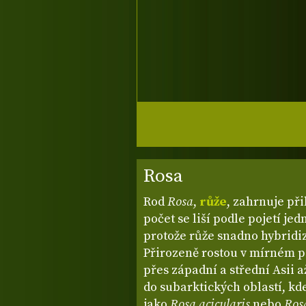
Rosa
Rod
Rosa
,
růže
, zahrnuje při
počet se liší podle pojetí je
protože růže snadno hybridiz
Přirozeně rostou v mírném p
přes západní a střední Asii 
do subarktických oblastí, kd
jako
Rosa acicularis
nebo
Ros