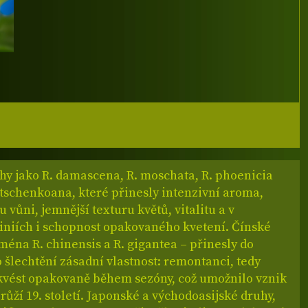
hy jako R. damascena, R. moschata, R. phoenicia
dtschenkoana, které přinesly intenzivní aroma,
vůni, jemnější texturu květů, vitalitu a v
liniích i schopnost opakovaného kvetení. Čínské
ména R. chinensis a R. gigantea – přinesly do
šlechtění zásadní vlastnost: remontanci, tedy
kvést opakovaně během sezóny, což umožnilo vznik
ůží 19. století. Japonské a východoasijské druhy,