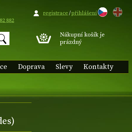
EN
registrace
/
přihlášení
82 882
Nákupní košík je
prázdný
ace
Doprava
Slevy
Kontakty
des)