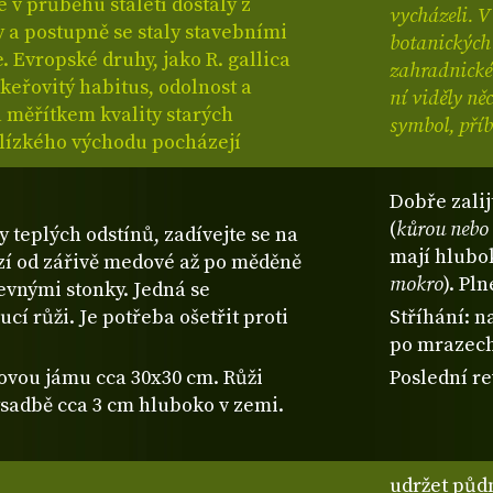
 v průběhu staletí dostaly z
vycházeli. V
y a postupně se staly stavebními
botanických 
 Evropské druhy, jako R. gallica
zahradnické 
keřovitý habitus, odolnost a
ní viděly ně
a měřítkem kvality starých
symbol, příb
Blízkého východu pocházejí
Dobře zalij
(
kůrou nebo 
 teplých odstínů, zadívejte se na
mají hlubo
í od zářivě medové až po měděně
mokro
). Pl
pevnými stonky. Jedná se
í růži. Je potřeba ošetřit proti
Stříhání: n
po mrazech 
bovou jámu cca 30x30 cm. Růži
Poslední re
výsadbě cca 3 cm hluboko v zemi.
udržet půdn