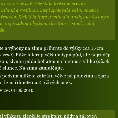
 renesanci se pak růže stala hvězdou prvních
zahrad a rostlinou, která spojovala vědu, umění i
řemeslo. Každá kultura ji vnímala jinak, ale všechny v
co, co přesahuje obyčejnou květinu – paměť, vůni,
ěh.
te a výhony na zimu přihrňte do výšky cca 15 cm
i zemí
). Růže tolerují většinu typu půd, ale nejraději
kou, živnou půdu bohatou na humus a vlhko (
nikoli
né slunce. Na zimu zamulčujte.
a podzim můžete zakrátit větve na polovinu a zjara
ji zastříhněte na 3-5 živých oček.
vize: 01-06-2010
í vlhkost, zlepšuje strukturu půdy a zároveň