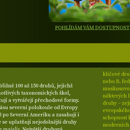
POHLÍDÁM VÁM DOSTUPNOST
klíčové dru
nebo R. fe
bližně 100 až 150 druhů, jejichž
muskusovou 
dnotlivých taxonomických škol,
některých 
ují a vytvářejí přechodové formy.
druhy – zej
ásu severní polokoule od Evropy
evropského 
až po Severní Ameriku a zasahují i
schopnost 
e se uplatňují nejodolnější druhy
moderních r
a majalis
. Největší druhová