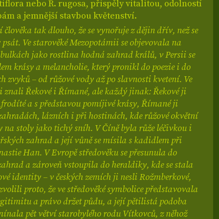
tiflora nebo R. rugosa, přispěly vitalitou, odolností
ám a jemnější stavbou květenství.
 člověka tak dlouho, že se vynořuje z dějin dřív, než se
 psát. Ve starověké Mezopotámii se objevovala na
bulkách jako rostlina hodná zahrad králů, v Persii se
em krásy a melancholie, který pronikl do poezie i do
 zvyků – od růžové vody až po slavnosti kvetení. Ve
i znali Řekové i Římané, ale každý jinak: Řekové ji
Afrodíté a s představou pomíjivé krásy, Římané ji
zahradách, lázních i při hostinách, kde růžové okvětní
y na stoly jako tichý sníh. V Číně byla růže léčivkou i
řských zahrad a její vůně se mísila s kadidlem při
nastie Han. V Evropě středověku se přesunula do
zahrad a zároveň vstoupila do heraldiky, kde se stala
é identity – v českých zemích ji nesli Rožmberkové,
i zvolili proto, že ve středověké symbolice představovala
egitimitu a právo držet půdu, a její pětilistá podoba
ínala pět větví starobylého rodu Vítkovců, z něhož