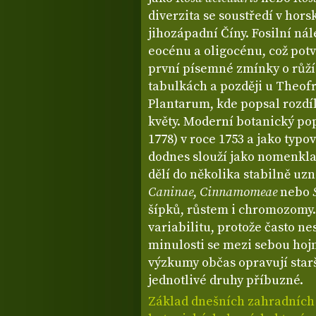
diverzita se soustředí v hor
jihozápadní Číny. Fosilní nál
eocénu a oligocénu, což potv
první písemné zmínky o růží
tabulkách a později u Theofra
Plantarum, kde popsal rozdí
květy. Moderní botanický pop
1778) v roce 1753 a jako typo
dodnes slouží jako nomenkla
dělí do několika stabilně uz
Caninae
,
Cinnamomeae
nebo
šípků, růstem i chromozomy.
variabilitu, protože často n
minulosti se mezi sebou hojn
výzkumy občas opravují starš
jednotlivé druhy příbuzné.
Základ dnešních zahradních r