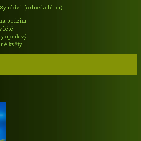
Symbivit (arbuskulární)
 na podzim
v létě
atý opadavý
né květy
I