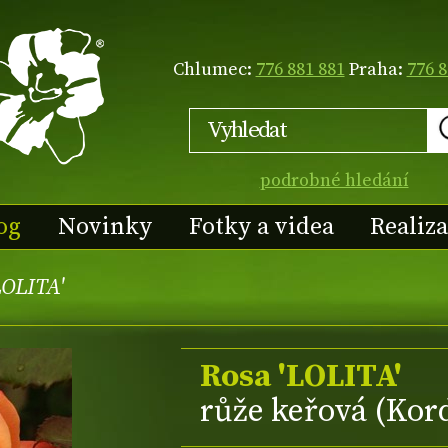
Chlumec:
776 881 881
Praha:
776 8
podrobné hledání
og
Novinky
Fotky a videa
Realiz
LOLITA'
Rosa 'LOLITA'
růže keřová (Kor