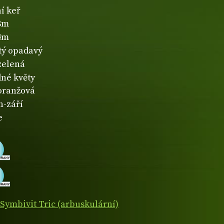
í keř
,8m
,4m
atý opadavý
zelená
né květy
oranžová
n-září
e
Symbivit Tric (arbuskulární)