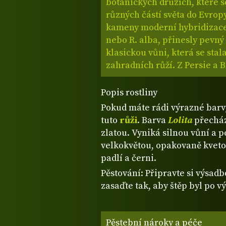
botanických druzích, které se
různých částí světa do Evrop
kameny moderní hybridizace.
nebo R. alba, přinesly pevný 
klasickou vůni, která se stal
zahradních růží. Z Persie a 
Popis rostliny
Pokud máte rádi výrazné barvy
tuto
růži
. Barva
Lolita
přecház
zlatou. Vyniká silnou vůní a 
velkokvětou, opakovaně kvetouc
padlí a černi.
Pěstování: Připravte si výsad
zasaďte tak, aby štěp byl po 
Pěstební nároky a péče