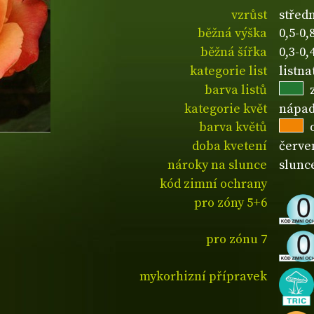
vzrůst
středn
běžná výška
0,5-0
běžná šířka
0,3-0
kategorie list
listn
barva listů
kategorie květ
nápad
barva květů
doba kvetení
červe
nároky na slunce
slunc
kód zimní ochrany
pro zóny 5+6
pro zónu 7
mykorhizní přípravek