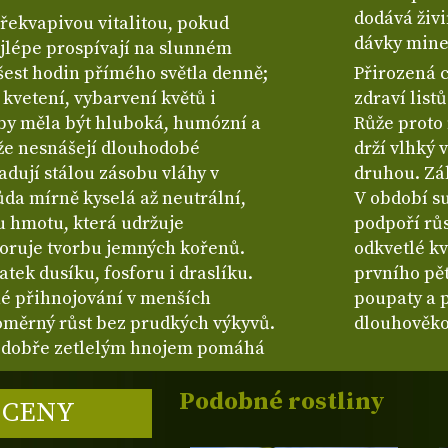
dodává živi
překvapivou vitalitou, pokud
dávky mine
ejlépe prospívají na slunném
 šest hodin přímého světla denně;
Přirozená 
 kvetení, vybarvení květů i
zdraví list
 by měla být hluboká, humózní a
Růže proto 
že nesnášejí dlouhodobé
drží vlhký 
dují stálou zásobu vláhy v
druhou. Zál
ůda mírně kyselá až neutrální,
V období su
u hmotu, která udržuje
podpoří růs
oruje tvorbu jemných kořenů.
odkvetlé kv
tek dusíku, fosforu i draslíku.
prvního pět
né přihnojování v menších
poupaty a p
oměrný růst bez prudkých výkyvů.
dlouhověko
dobře zetlelým hnojem pomáhá
Podobné rostliny
 CENY