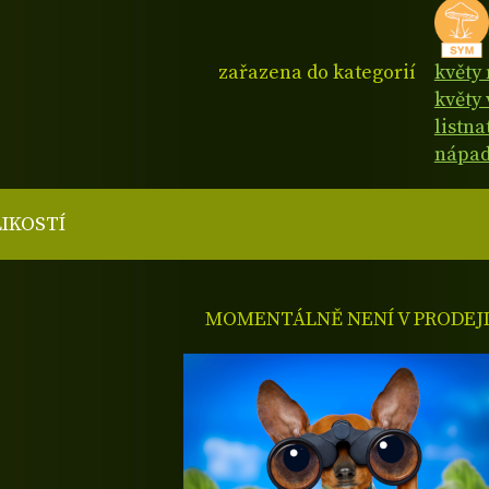
zařazena do kategorií
květy
květy 
listn
nápad
LIKOSTÍ
MOMENTÁLNĚ NENÍ V PRODEJ