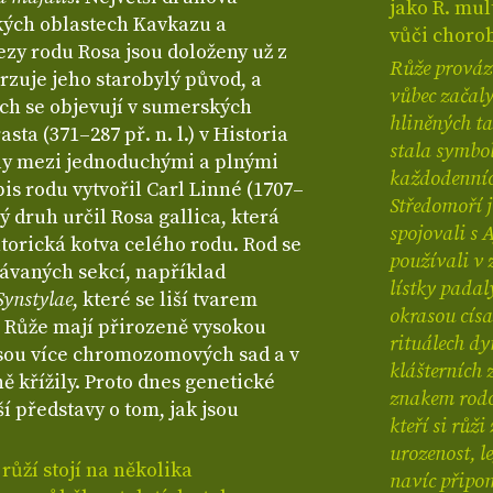
jako R. mul
ských oblastech Kavkazu a
vůči chorob
ezy rodu Rosa jsou doloženy už z
Růže provází
rzuje jeho starobylý původ, a
vůbec začaly
ch se objevují v sumerských
hliněných ta
sta (371–287 př. n. l.) v Historia
stala symbol
ly mezi jednoduchými a plnými
každodenních
is rodu vytvořil Carl Linné (1707–
Středomoří j
vý druh určil Rosa gallica, která
spojovali s 
torická kotva celého rodu. Rod se
používali v 
návaných sekcí, například
lístky padal
Synstylae
, které se liší tvarem
okrasou císa
 Růže mají přirozeně vysokou
rituálech dy
esou více chromozomových sad a v
klášterních 
ě křížily. Proto dnes genetické
znakem rodov
í představy o tom, jak jsou
kteří si růž
urozenost, l
ůží stojí na několika
navíc připom