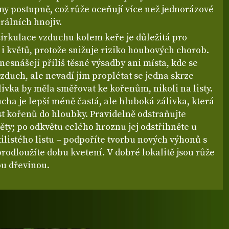
ny postupně, což růže oceňují více než jednorázové
rálních hnojiv.
cirkulace vzduchu kolem keře je důležitá pro
ů i květů, protože snižuje riziko houbových chorob.
nesnášejí příliš těsné výsadby ani místa, kde se
vzduch, ale nevadí jim proplétat se jedna skrze
ivka by měla směřovat ke kořenům, nikoli na listy.
cha je lepší méně častá, ale hluboká zálivka, která
t kořenů do hloubky. Pravidelně odstraňujte
ěty; po odkvětu celého hroznu jej odstřihněte u
ilistého listu – podpoříte tvorbu nových výhonů s
rodloužíte dobu kvetení. V dobré lokalitě jsou růže
u dřevinou.