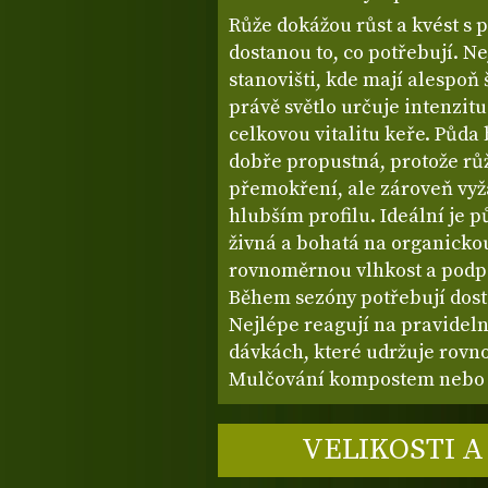
Růže dokážou růst a kvést s 
dostanou to, co potřebují. N
stanovišti, kde mají alespoň
právě světlo určuje intenzitu
celkovou vitalitu keře. Půda
dobře propustná, protože rů
přemokření, ale zároveň vyža
hlubším profilu. Ideální je p
živná a bohatá na organicko
rovnoměrnou vlhkost a podp
Během sezóny potřebují dosta
Nejlépe reagují na pravidel
dávkách, které udržuje rovn
Mulčování kompostem nebo 
VELIKOSTI A