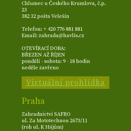
Chlumec u Českého Krumlova, č.p.
23
382 32 pošta Velešín
Telefon: + 420 776 881 881
Email: zahrada@havlis.cz
OTEVÍRACÍ DOBA:
BŘEZEN AŽ ŘÍJEN
pondělí - sobota: 9 - 18 hodin
neděle zavřeno
Virtuální prohlídka
Praha
Zahradnictví SAFRO
ul. Za Mototechnou 2673/11
(roh ul. K Hájům)