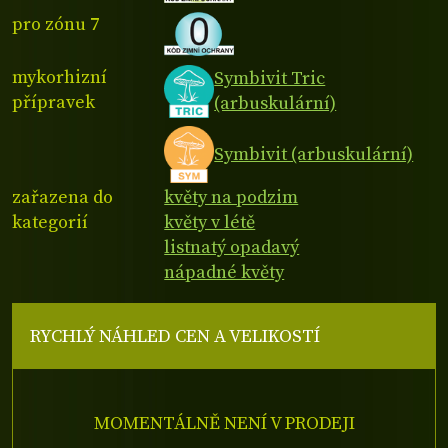
pro zónu 7
mykorhizní
Symbivit Tric
přípravek
(arbuskulární)
Symbivit (arbuskulární)
zařazena do
květy na podzim
kategorií
květy v létě
listnatý opadavý
nápadné květy
RYCHLÝ NÁHLED CEN A VELIKOSTÍ
MOMENTÁLNĚ NENÍ V PRODEJI