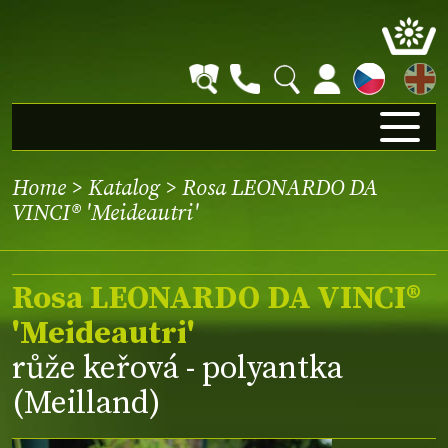
EN
Home
>
Katalog
> Rosa LEONARDO DA
VINCI® 'Meideautri'
Rosa LEONARDO DA VINCI®
'Meideautri'
růže keřová - polyantka
(Meilland)