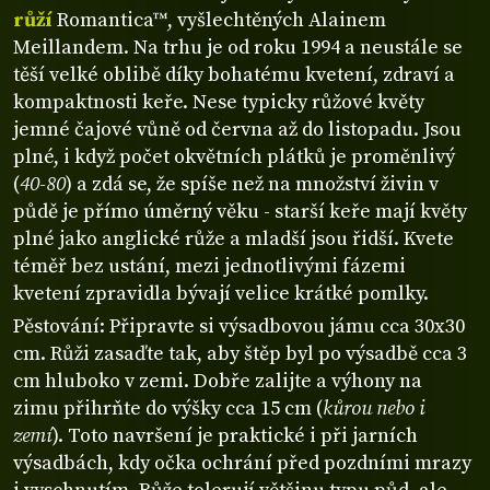
růží
Romantica™, vyšlechtěných Alainem
Meillandem. Na trhu je od roku 1994 a neustále se
těší velké oblibě díky bohatému kvetení, zdraví a
kompaktnosti keře. Nese typicky růžové květy
jemné čajové vůně od června až do listopadu. Jsou
plné, i když počet okvětních plátků je proměnlivý
(
40-80
) a zdá se, že spíše než na množství živin v
půdě je přímo úměrný věku - starší keře mají květy
plné jako anglické růže a mladší jsou řidší. Kvete
téměř bez ustání, mezi jednotlivými fázemi
kvetení zpravidla bývají velice krátké pomlky.
Pěstování: Připravte si výsadbovou jámu cca 30x30
cm. Růži zasaďte tak, aby štěp byl po výsadbě cca 3
cm hluboko v zemi. Dobře zalijte a výhony na
zimu přihrňte do výšky cca 15 cm (
kůrou nebo i
zemí
). Toto navršení je praktické i při jarních
výsadbách, kdy očka ochrání před pozdními mrazy