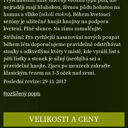
i vyschnutím. Růže tolerují většinu typu půd, ale
nejraději mají hlubokou, živnou půdu bohatou na
humus a vlhko (
nikoli mokro
). Během kvetoucí
sezóny je užitečné hnojit hnojivy na podporu
kvetení. Plné slunce. Na zimu zamulčujte.
Stříhání: Pro rychlejší nasazování nových poupat
během léta doporučujeme pravidelně odstříhávat
stonky s odkvetlými květy v místě, kde vyráží list s
pěti lístky a stonek je silný (neohýbá se) a
pravidelně hnojte. Zjara po mrazech zakraťte
klasickým řezem na 3-5 oček nad zemí.
Poslední revize: 29-11-2017
Rozšířený popis
VELIKOSTI A CENY