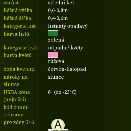
vzrůst
střední keř
běžná výška
0,6-0,8m
běžná šířka
0,4-0,6m
kategorie list
listnatý opadavý
barva listů
zelená
kategorie květ
nápadné květy
barva květů
růžová
doba kvetení
červen-listopad
nároky na
slunce
slunce
USDA zóna
6 (do -23°C)
(nejnižší)
kód zimní
ochrany
pro zóny 5+6