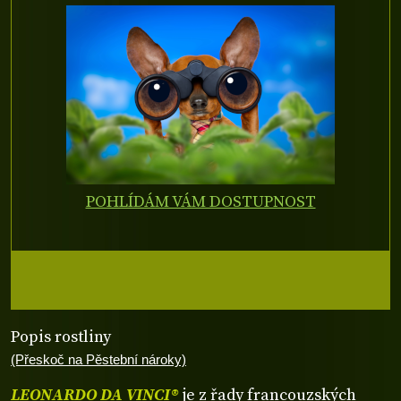
POHLÍDÁM VÁM DOSTUPNOST
Popis rostliny
(Přeskoč na Pěstební nároky)
LEONARDO DA VINCI®
je z řady francouzských